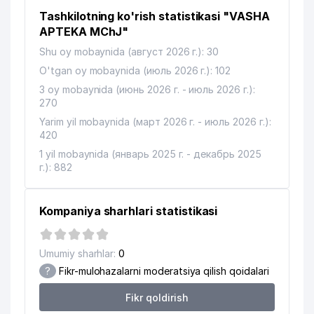
12
AVTO LIDER LIZING MChJ
568 м
Tashkilotning ko'rish statistikasi "VASHA
13
WILO RUS VAKOLATXONA
614 м
APTEKA MChJ"
Shu oy mobaynida (август 2026 г.): 30
KAPITALBANK ATB MIRZO-ULUGBEK
14
692 м
O'tgan oy mobaynida (июль 2026 г.): 102
FILIALI ATB
3 oy mobaynida (июнь 2026 г. - июль 2026 г.):
15
KOMOL-FRAHT MChJ
738 м
270
Yarim yil mobaynida (март 2026 г. - июль 2026 г.):
O'ZBEKISTON RESPUBLIKA
16
743 м
420
MUDOFAA VAZIRLIGI
1 yil mobaynida (январь 2025 г. - декабрь 2025
URAL TANSIQBAEV MEMORIAL
г.): 882
17
849 м
MUZEYI
INDIYA MADANIYAT MARKAZI
Kompaniya sharhlari statistikasi
18
927 м
MARKAZI
O'ZBEKISTON RESPUBLIKASI
Umumiy sharhlar:
0
FANLAR AKADEMIYASI UMUMIY VA
19
941 м
?
Fikr-mulohazalarni moderatsiya qilish qoidalari
NOORGANIK KIMYO ILMIY TADQIQOT
INSTITUTI
Fikr qoldirish