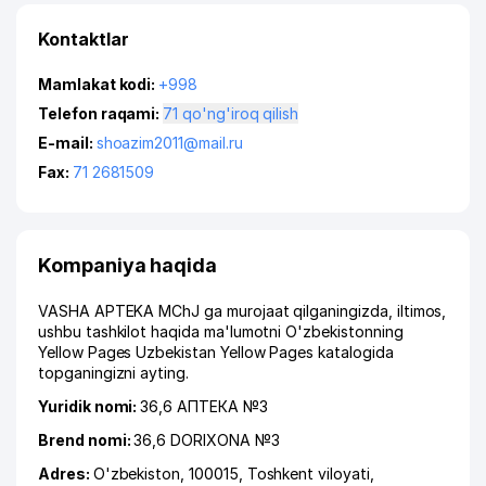
Kontaktlar
Mamlakat kodi:
+998
Telefon raqami:
71 qo'ng'iroq qilish
E-mail:
shoazim2011@mail.ru
Fax:
71 2681509
Kompaniya haqida
VASHA APTEKA MChJ ga murojaat qilganingizda, iltimos,
ushbu tashkilot haqida ma'lumotni O'zbekistonning
Yellow Pages Uzbekistan Yellow Pages katalogida
topganingizni ayting.
Yuridik nomi:
36,6 АПТЕКА №3
Brend nomi:
36,6 DORIXONA №3
Adres:
O'zbekiston, 100015,
Toshkent viloyati
,