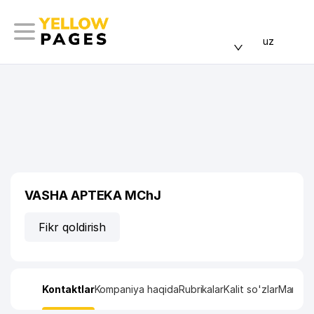
uz
VASHA APTEKA MChJ
Fikr qoldirish
Kontaktlar
Kompaniya haqida
Rubrikalar
Kalit so'zlar
Manzil x