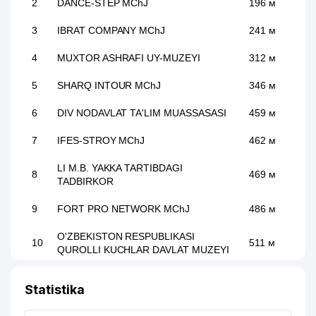
2
DANCE-STEP MChJ
196 м
3
IBRAT COMPANY MChJ
241 м
4
MUXTOR ASHRAFI UY-MUZEYI
312 м
5
SHARQ INTOUR MChJ
346 м
6
DIV NODAVLAT TA'LIM MUASSASASI
459 м
7
IFES-STROY MChJ
462 м
LI M.B. YAKKA TARTIBDAGI
8
469 м
TADBIRKOR
9
FORT PRO NETWORK MChJ
486 м
O'ZBEKISTON RESPUBLIKASI
10
511 м
QUROLLI KUCHLAR DAVLAT MUZEYI
INTERNATIONAL STUDY
11
565 м
Statistika
CONSULTING MChJ