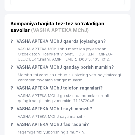
JAXON IQTISODIYOT VA
20
969 м
DIPLOMATIYA UNIVERSITETI
Kompaniya haqida tez-tez so'raladigan
savollar
(VASHA APTEKA MChJ)
❓
VASHA APTEKA MChJ qaerda joylashgan?
VASHA APTEKA MChJ shu manzilda joylashgan:
O'zbekiston, Toshkent viloyati, TOSHKENT, MIRZO-
ULUG'BEK tumani, AMIR TEMUR, 100015, 105, of 2.
❓
VASHA APTEKA MChJ qanday borish mumkin?
Marshrutni yaratish uchun siz bizning veb-saytimizdagi
xaritadan foydalanishingiz mumkin
❓
VASHA APTEKA MChJ telefon raqamlari?
VASHA APTEKA MChJ ga siz shu raqamlar orqali
qo’ng’iroq qilishingiz mumkin: 71 2672045
❓
VASHA APTEKA MChJ sayti manzili?
VASHA APTEKA MChJ sayti manzili -
❓
VASHA APTEKA MChJ fax raqami?
raqamiga fax yuborishingiz mumkin.