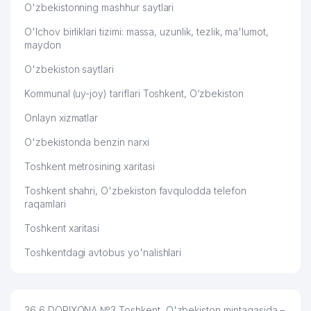
O'zbekistonning mashhur saytlari
O'lchov birliklari tizimi: massa, uzunlik, tezlik, ma'lumot,
maydon
O'zbekiston saytlari
Kommunal (uy-joy) tariflari Toshkent, O‘zbekiston
Onlayn xizmatlar
O'zbekistonda benzin narxi
Toshkent metrosining xaritasi
Toshkent shahri, O'zbekiston favqulodda telefon
raqamlari
Toshkent xaritasi
Toshkentdagi avtobus yo'nalishlari
36,6 DORIXONA №3 Toshkent, O'zbekiston mintaqasida –