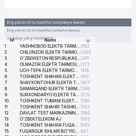
Eng yaxshi 20 ta mashhur kompaniya (июль)
Eng yaxshi 20 ta mashhur sarlavha (июль)
Saytdagi yangi tashkilotlar
№
Nomi
1
YASHNOBOD ELEKTR TARMOG'I NOSOZLIKLARI XIZMATI
3182
2
CHILONZOR ELEKTR TARMOG'I NOSOZLIK XIZMATI
2459
3
O'ZBEKISTON RESPUBLIKASI BOSH PROKURATURASI ISHONCH TELEFONI
2411
4
OLMAZOR ELEKTR TARMOG'I NOSOZLIKLARI XIZMATI
2172
5
UCH-TEPA ELEKTR TARMOG'I NOSOZLIKLARI XIZMATI
1418
6
TOSHKENT SHAHAR ELEKTR TARMOQLARI KORXONASI AJ
1417
7
SHAYXONTOHUR ELEKTR TARMOG'I NOSOZLIKLARINI TUZATISH XIZMATI
1407
8
SAMARQAND ELEKTR TARMOQLARI AJ
1398
9
SURXONDARYO ELEKTR TARMOQLARI AJ
1378
10
TOSHKENT TUMANI ELEKTR TARMOG'I AVARIYA XIZMATI
1286
11
TOSHKENT SHAHRI TASHKILOT TELEFONLARI HAQIDA MA'LUMOT BYUROSI
1263
12
DAVLAT TEST MARKAZINING ISHONCH TELEFONLARI
1080
13
O'ZBEKTELEKOM AJ
1065
14
TOSHKENT SHAHAR FUQAROLIK ISHLARI BO'YICHA SUDI
1002
15
FUQAROLIK ISHLARI BO'YICHA YAKKASAROY TUMANLARARO SUDI
887