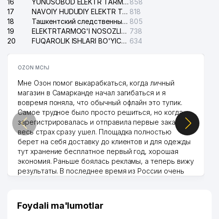
16
YUNUSOBOD ELEKTR TARMOG'I NOSOZLIKLARI XIZMATI
858
17
NAVOIY HUDUDIY ELEKTR TARMOQLARI KORXONASI AJ
818
18
Ташкентский следственный изолятор
805
19
ELEKTRTARMOG'I NOSOZLIKLARINI TO'ZATISH SERGELI XIZMATI
738
20
FUQAROLIK ISHLARI BO'YICHA UCH-TEPA TUMANI SUDI
634
OZON MChJ
Мне Озон помог выкарабкаться, когда личный
магазин в Самарканде начал загибаться и я
вовремя поняла, что обычный офлайн это тупик.
Самое трудное было просто решиться, но когда
зарегистрировалась и отправила первые заказы,
весь страх сразу ушел. Площадка полностью
берет на себя доставку до клиентов и для одежды
тут хранение бесплатное первый год, хорошая
экономия. Раньше боялась рекламы, а теперь вижу
результаты. В последнее время из России очень
много заказывают, а вначале только по
Узбекистану брали, но вяло. Удалось раскрутиться,
дальше развиваюсь потихоньку😊
Foydali ma'lumotlar
Hamida 03.08.2026 12:45:39