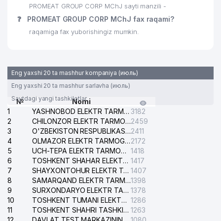
PROMEAT GROUP CORP MChJ sayti manzili -
❓
PROMEAT GROUP CORP MChJ fax raqami?
raqamiga fax yuborishingiz mumkin.
Eng yaxshi 20 ta mashhur kompaniya (июль)
Eng yaxshi 20 ta mashhur sarlavha (июль)
Saytdagi yangi tashkilotlar
№
Nomi
1
YASHNOBOD ELEKTR TARMOG'I NOSOZLIKLARI XIZMATI
3182
2
CHILONZOR ELEKTR TARMOG'I NOSOZLIK XIZMATI
2459
3
O'ZBEKISTON RESPUBLIKASI BOSH PROKURATURASI ISHONCH TELEFONI
2411
4
OLMAZOR ELEKTR TARMOG'I NOSOZLIKLARI XIZMATI
2172
5
UCH-TEPA ELEKTR TARMOG'I NOSOZLIKLARI XIZMATI
1418
6
TOSHKENT SHAHAR ELEKTR TARMOQLARI KORXONASI AJ
1417
7
SHAYXONTOHUR ELEKTR TARMOG'I NOSOZLIKLARINI TUZATISH XIZMATI
1407
8
SAMARQAND ELEKTR TARMOQLARI AJ
1398
9
SURXONDARYO ELEKTR TARMOQLARI AJ
1378
10
TOSHKENT TUMANI ELEKTR TARMOG'I AVARIYA XIZMATI
1286
11
TOSHKENT SHAHRI TASHKILOT TELEFONLARI HAQIDA MA'LUMOT BYUROSI
1263
12
DAVLAT TEST MARKAZINING ISHONCH TELEFONLARI
1080