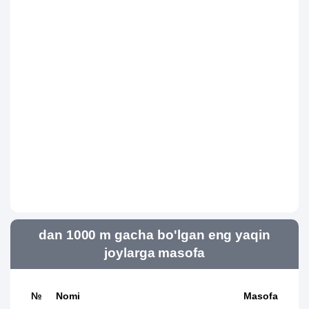
dan 1000 m gacha bo'lgan eng yaqin
joylarga masofa
№
Nomi
Masofa