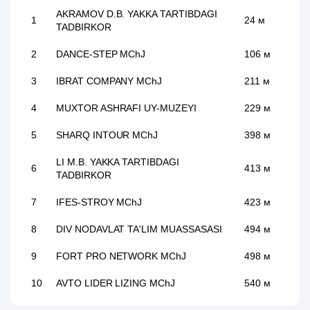
AKRAMOV D.B. YAKKA TARTIBDAGI
1
24 м
TADBIRKOR
2
DANCE-STEP MChJ
106 м
3
IBRAT COMPANY MChJ
211 м
4
MUXTOR ASHRAFI UY-MUZEYI
229 м
5
SHARQ INTOUR MChJ
398 м
LI M.B. YAKKA TARTIBDAGI
6
413 м
TADBIRKOR
7
IFES-STROY MChJ
423 м
8
DIV NODAVLAT TA'LIM MUASSASASI
494 м
9
FORT PRO NETWORK MChJ
498 м
10
AVTO LIDER LIZING MChJ
540 м