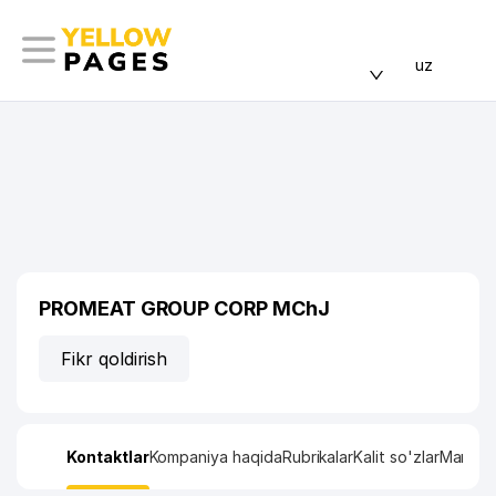
uz
PROMEAT GROUP CORP MChJ
Fikr qoldirish
Kontaktlar
Kompaniya haqida
Rubrikalar
Kalit so'zlar
Manzil x