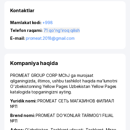
Kontaktlar
Mamlakat kodi:
+998
Telefon raqami:
71 qo'ng'iroq qilish
E-mail:
promeat.2018@gmail.com
Kompaniya haqida
PROMEAT GROUP CORP MChJ ga murojaat
qilganingizda, iltimos, ushbu tashkilot haqida ma'lumotni
O'zbekistonning Yellow Pages Uzbekistan Yellow Pages
katalogida topganingizni ayting.
Yuridik nomi:
PROMEAT СЕТЬ МАГАЗИНОВ ФИЛИАЛ
№11
Brend nomi:
PROMEAT DO'KONLAR TARMOG'I FILIAL
№11
Adres:
O'zbekiston,
Toshkent viloyati
,
Toshkent
,
Mirzo-