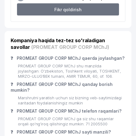
Fikr qoldirish
Kompaniya haqida tez-tez so'raladigan
savollar
(PROMEAT GROUP CORP MChJ)
❓
PROMEAT GROUP CORP MChJ qaerda joylashgan?
PROMEAT GROUP CORP MChJ shu manzilda
joylashgan: O'zbekiston, Toshkent viloyati, TOSHKENT,
MIRZO-ULUG'BEK tumani, AMIR TEMUR, 60, of. 106.
❓
PROMEAT GROUP CORP MChJ qanday borish
mumkin?
Marshrutni yaratish uchun siz bizning veb-saytimizdagi
xaritadan foydalanishingiz mumkin
❓
PROMEAT GROUP CORP MChJ telefon raqamlari?
PROMEAT GROUP CORP MChJ ga siz shu raqamlar
orqali qo’ng’iroq qilishingiz mumkin: 71 2005500
❓
PROMEAT GROUP CORP MChJ sayti manzili?