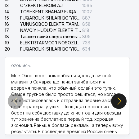
13
O'ZBEKTELEKOM AJ
1065
14
TOSHKENT SHAHAR FUQAROLIK ISHLARI BO'YICHA SUDI
1002
15
FUQAROLIK ISHLARI BO'YICHA YAKKASAROY TUMANLARARO SUDI
887
16
YUNUSOBOD ELEKTR TARMOG'I NOSOZLIKLARI XIZMATI
858
17
NAVOIY HUDUDIY ELEKTR TARMOQLARI KORXONASI AJ
818
18
Ташкентский следственный изолятор
805
19
ELEKTRTARMOG'I NOSOZLIKLARINI TO'ZATISH SERGELI XIZMATI
738
20
FUQAROLIK ISHLARI BO'YICHA UCH-TEPA TUMANI SUDI
634
OZON MChJ
Мне Озон помог выкарабкаться, когда личный
магазин в Самарканде начал загибаться и я
вовремя поняла, что обычный офлайн это тупик.
Самое трудное было просто решиться, но когда
зарегистрировалась и отправила первые заказы,
весь страх сразу ушел. Площадка полностью
берет на себя доставку до клиентов и для одежды
тут хранение бесплатное первый год, хорошая
экономия. Раньше боялась рекламы, а теперь вижу
результаты. В последнее время из России очень
много заказывают, а вначале только по