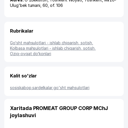
Ulug'bek tumani
, 60, of. 106
Rubrikalar
Go‘sht mahsulotlari - ishlab chiqarish, sotish
,
Kolbasa mahsulotlari - ishlab chiqarish, sotish
,
Oziq-ovqat do‘konlari
Kalit so'zlar
sosiskabop
,
sardelkalar
,
go'sht mahsulotlari
Xaritada PROMEAT GROUP CORP MChJ
joylashuvi