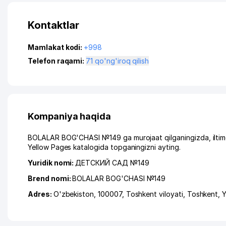
Kontaktlar
Mamlakat kodi:
+998
Telefon raqami:
71 qo'ng'iroq qilish
Kompaniya haqida
BOLALAR BOG'CHASI №149 ga murojaat qilganingizda, iltimo
Yellow Pages katalogida topganingizni ayting.
Yuridik nomi:
ДЕТСКИЙ САД №149
Brend nomi:
BOLALAR BOG'CHASI №149
Adres:
O'zbekiston, 100007,
Toshkent viloyati
,
Toshkent
,
Y