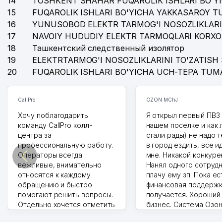
14
TOSHKENT SHAHAR FUQAROLIK ISHLARI BO'Y
15
FUQAROLIK ISHLARI BO'YICHA YAKKASAROY 
16
YUNUSOBOD ELEKTR TARMOG'I NOSOZLIKLARI
17
NAVOIY HUDUDIY ELEKTR TARMOQLARI KORXO
18
Ташкентский следственный изолятор
19
ELEKTRTARMOG'I NOSOZLIKLARINI TO'ZATISH 
20
FUQAROLIK ISHLARI BO'YICHA UCH-TEPA TUM
CallPro
OZON MChJ
Хочу поблагодарить
Я открыл первый ПВЗ 
команду CallPro колл-
нашем поселке и как
центра за
стали рады) не надо 
профессиональную работу.
в город ездить, все и
Операторы всегда
мне. Никакой конкуре
вежливые, внимательно
Нанял одного сотрудн
относятся к каждому
плачу ему зп. Пока ес
обращению и быстро
финансовая поддержк
помогают решить вопросы.
получается. Хороший
Отдельно хочется отметить
бизнес. Система Озо
грамотную речь,
сама делает отчеты.