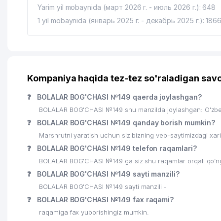
Yarim yil mobaynida (март 2026 г. - июль 2026 г.): 648
1 yil mobaynida (январь 2025 г. - декабрь 2025 г.): 186
Kompaniya haqida tez-tez so'raladigan savo
❓
BOLALAR BOG'CHASI №149 qaerda joylashgan?
BOLALAR BOG'CHASI №149 shu manzilda joylashgan: O'zbe
❓
BOLALAR BOG'CHASI №149 qanday borish mumkin?
Marshrutni yaratish uchun siz bizning veb-saytimizdagi xa
❓
BOLALAR BOG'CHASI №149 telefon raqamlari?
BOLALAR BOG'CHASI №149 ga siz shu raqamlar orqali qo’ng’
❓
BOLALAR BOG'CHASI №149 sayti manzili?
BOLALAR BOG'CHASI №149 sayti manzili -
❓
BOLALAR BOG'CHASI №149 fax raqami?
raqamiga fax yuborishingiz mumkin.