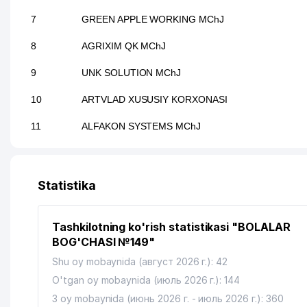
7
GREEN APPLE WORKING MChJ
8
AGRIXIM QK MChJ
9
UNK SOLUTION MChJ
10
ARTVLAD XUSUSIY KORXONASI
11
ALFAKON SYSTEMS MChJ
12
NEW HOPE REABILITATSION FONDI
13
DAREL MChJ
Statistika
14
SHAHAR TIBBIY MASLAHAT DIAGNOSTIKA MARKA
Tashkilotning ko'rish statistikasi "BOLALAR
15
ALMAZ TRAVEL MChJ
BOG'CHASI №149"
16
INDIYA MADANIYAT MARKAZI MARKAZI
Shu oy mobaynida (август 2026 г.): 42
O'tgan oy mobaynida (июль 2026 г.): 144
3 oy mobaynida (июнь 2026 г. - июль 2026 г.): 360