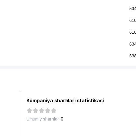
53
61
61
63
63
70
71
ZI
79
Kompaniya sharhlari statistikasi
80
88
Umumiy sharhlar:
0