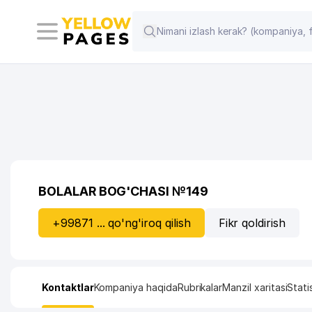
BOLALAR BOG'CHASI №149
+99871 ... qo'ng'iroq qilish
Fikr qoldirish
Kontaktlar
Kompaniya haqida
Rubrikalar
Manzil xaritasi
Stati