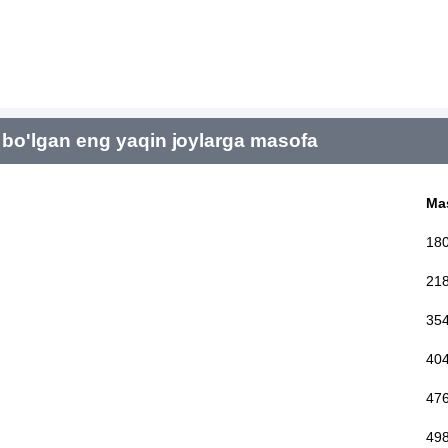
bo'lgan eng yaqin joylarga masofa
Ma
18
21
35
40
47
49