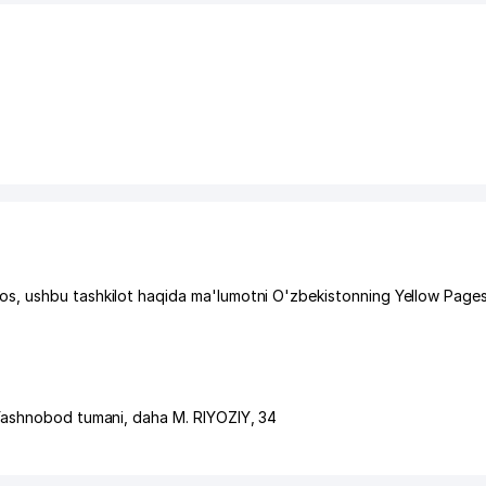
s, ushbu tashkilot haqida ma'lumotni O'zbekistonning Yellow Page
ashnobod tumani
,
daha M. RIYOZIY
, 34