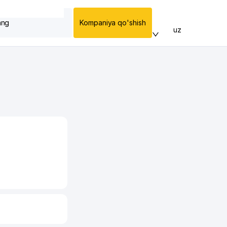
ang
Kompaniya qo'shish
uz