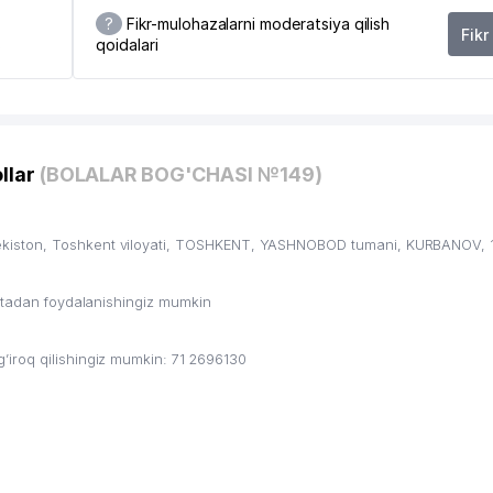
?
Fikr-mulohazalarni moderatsiya qilish
Fikr
qoidalari
6
llar
(BOLALAR BOG'CHASI №149)
kiston, Toshkent viloyati, TOSHKENT, YASHNOBOD tumani, KURBANOV, 1
ritadan foydalanishingiz mumkin
iroq qilishingiz mumkin: 71 2696130