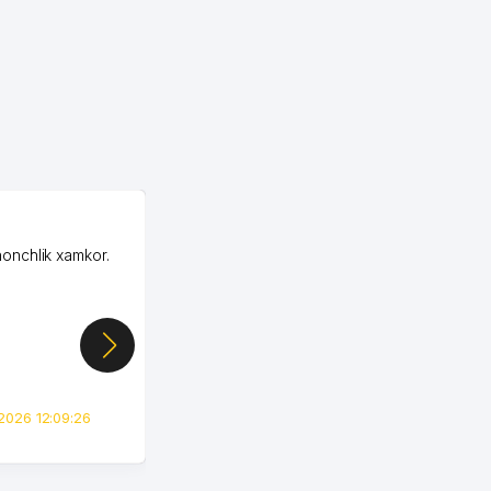
OZON MChJ
honchlik xamkor.
Зашел на Озон в
Узбекистане почти
случайно, когда коллега
показал свой кабинет и
цифры, так что я буквально
сразу загорелся этой
идеей. Регистрация заняла
всего вечер, а договор там
2026 12:09:26
вполне понятный и нет этих
всяких замудреных
юридических