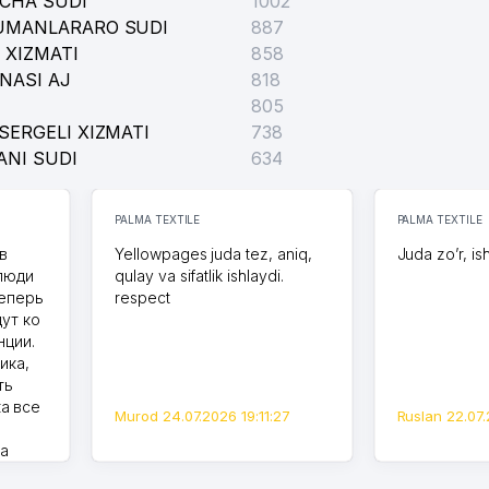
ICHA SUDI
1002
TUMANLARARO SUDI
887
 XIZMATI
858
NASI AJ
818
805
SERGELI XIZMATI
738
ANI SUDI
634
PALMA TEXTILE
PALMA TEXTILE
в
Yellowpages juda tez, aniq,
Juda zo’r, is
 люди
qulay va sifatlik ishlaydi.
теперь
respect
дут ко
нции.
ика,
ть
а все
Murod 24.07.2026 19:11:27
Ruslan 22.07.
на