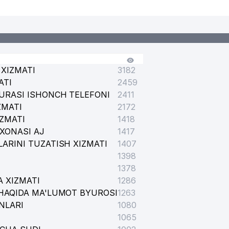
XIZMATI
3182
ATI
2459
URASI ISHONCH TELEFONI
2411
ZMATI
2172
IZMATI
1418
XONASI AJ
1417
ARINI TUZATISH XIZMATI
1407
1398
1378
 XIZMATI
1286
HAQIDA MA'LUMOT BYUROSI
1263
NLARI
1080
1065