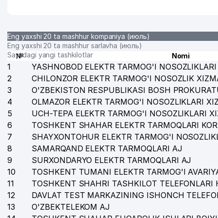
Eng yaxshi 20 ta mashhur kompaniya (июль)
Eng yaxshi 20 ta mashhur sarlavha (июль)
Saytdagi yangi tashkilotlar
№
Nomi
1
YASHNOBOD ELEKTR TARMOG'I NOSOZLIKLARI 
2
CHILONZOR ELEKTR TARMOG'I NOSOZLIK XIZM
3
O'ZBEKISTON RESPUBLIKASI BOSH PROKURAT
4
OLMAZOR ELEKTR TARMOG'I NOSOZLIKLARI XI
5
UCH-TEPA ELEKTR TARMOG'I NOSOZLIKLARI X
6
TOSHKENT SHAHAR ELEKTR TARMOQLARI KOR
7
SHAYXONTOHUR ELEKTR TARMOG'I NOSOZLIKL
8
SAMARQAND ELEKTR TARMOQLARI AJ
9
SURXONDARYO ELEKTR TARMOQLARI AJ
10
TOSHKENT TUMANI ELEKTR TARMOG'I AVARIYA
11
TOSHKENT SHAHRI TASHKILOT TELEFONLARI 
12
DAVLAT TEST MARKAZINING ISHONCH TELEFO
13
O'ZBEKTELEKOM AJ