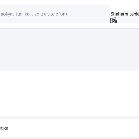
Shaharni tanl
stika