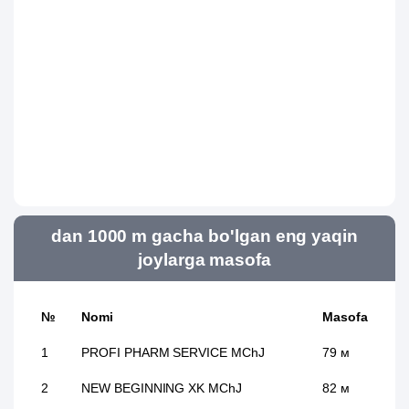
dan 1000 m gacha bo'lgan eng yaqin
joylarga masofa
№
Nomi
Masofa
1
PROFI PHARM SERVICE MChJ
79 м
2
NEW BEGINNING XK MChJ
82 м