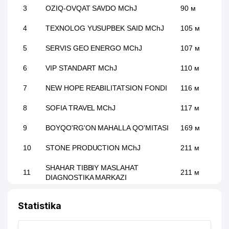
3
OZIQ-OVQAT SAVDO MChJ
90 м
4
TEXNOLOG YUSUPBEK SAID MChJ
105 м
5
SERVIS GEO ENERGO MChJ
107 м
6
VIP STANDART MChJ
110 м
7
NEW HOPE REABILITATSION FONDI
116 м
8
SOFIA TRAVEL MChJ
117 м
9
BOYQO'RG'ON MAHALLA QO'MITASI
169 м
10
STONE PRODUCTION MChJ
211 м
SHAHAR TIBBIY MASLAHAT
11
211 м
DIAGNOSTIKA MARKAZI
12
MIKA TRADE MChJ
214 м
Statistika
THE REAL BUSINESS ALLIANCE
13
217 м
XUSUSIY KORXONASI