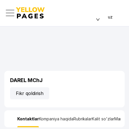
uz
DAREL MChJ
Fikr qoldirish
Kontaktlar
Kompaniya haqida
Rubrikalar
Kalit so'zlar
Manzil x