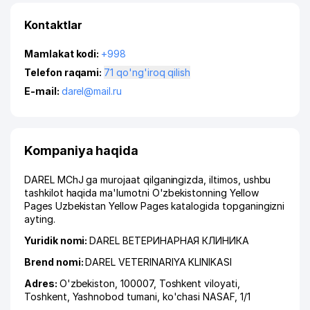
Kontaktlar
Mamlakat kodi:
+998
Telefon raqami:
71 qo'ng'iroq qilish
E-mail:
darel@mail.ru
Kompaniya haqida
DAREL MChJ ga murojaat qilganingizda, iltimos, ushbu
tashkilot haqida ma'lumotni O'zbekistonning Yellow
Pages Uzbekistan Yellow Pages katalogida topganingizni
ayting.
Yuridik nomi:
DAREL ВЕТЕРИНАРНАЯ КЛИНИКА
Brend nomi:
DAREL VETERINARIYA KLINIKASI
Adres:
O'zbekiston, 100007,
Toshkent viloyati
,
Toshkent
,
Yashnobod tumani
,
ko'chasi NASAF
, 1/1