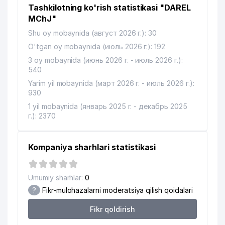
Tashkilotning ko'rish statistikasi "DAREL
14
MChJ"
ALFA PLAST INVEST QK MChJ
218 м
Shu oy mobaynida (август 2026 г.): 30
15
NEFTEHIMIK MChJ
230 м
O'tgan oy mobaynida (июль 2026 г.): 192
16
QON PREPARATLARI IIChK
246 м
3 oy mobaynida (июнь 2026 г. - июль 2026 г.):
540
17
DIANA-DAVID MChJ
249 м
Yarim yil mobaynida (март 2026 г. - июль 2026 г.):
930
18
RICH HOUSE MChJ
249 м
1 yil mobaynida (январь 2025 г. - декабрь 2025
19
г.): 2370
RUSSKIY LES MChJ
252 м
20
TUREXPRO MChJ
256 м
Kompaniya sharhlari statistikasi
21
ASIA TRADE NET MChJ
282 м
22
CFS TABASSUM MChJ
289 м
Umumiy sharhlar:
0
?
Fikr-mulohazalarni moderatsiya qilish qoidalari
23
TETHYS ADVOKATLIK FIRMASI
309 м
Fikr qoldirish
24
RUSSKIY LES MChJ
318 м