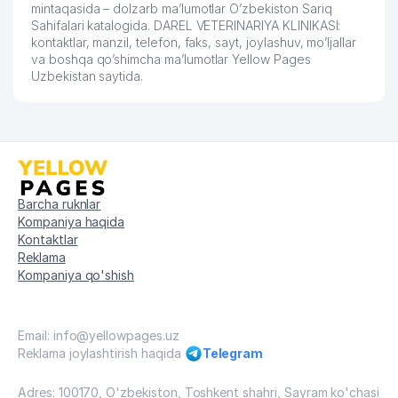
mintaqasida – dolzarb ma’lumotlar O’zbekiston Sariq
65
BENEFIT PROF SOLUTION MChJ
590 м
Sahifalari katalogida. DAREL VETERINARIYA KLINIKASI:
kontaktlar, manzil, telefon, faks, sayt, joylashuv, mo’ljallar
66
MIKA TRADE MChJ
591 м
va boshqa qo’shimcha ma’lumotlar Yellow Pages
Uzbekistan saytida.
67
FIRDAVS FAYZ BIZNES MChJ
591 м
68
ST.ALEXANDER NEVSKIY MADJITI
593 м
O'ZBEKISTON VALEOLOGLAR
69
593 м
ASSOTSIATSIYASI
70
GOLDEN CAMEL TOURISM MChJ
594 м
Barcha ruknlar
Kompaniya haqida
71
ASIR-BAROT XUSUSIY KORXONASI
594 м
Kontaktlar
Reklama
72
STOM SERVIS ASKAR MChJ MChJ
595 м
Kompaniya qo'shish
IZUMRUDNIY RESTAURANT
73
598 м
RESTORAN
Email: info@yellowpages.uz
Reklama joylashtirish haqida
Telegram
74
SHAMS BEK MEDIKAL SERVIS MChJ
603 м
UMUMIY O'RTA TA'LIM MAKTABI №
Adres: 100170, O'zbekiston, Toshkent shahri, Sayram ko'chasi