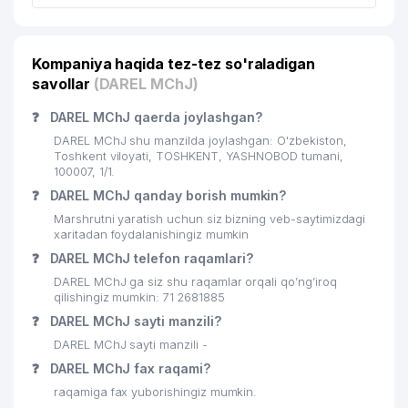
25
AZIYA METIZ XUSUSIY KORXONASI
319 м
26
ZIYOFAT - SUPER MChJ
323 м
Kompaniya haqida tez-tez so'raladigan
savollar
(DAREL MChJ)
KANCHENKOV M.D. YAKKA
27
323 м
TARTIBDAGI TADBIRKOR
❓
DAREL MChJ qaerda joylashgan?
28
TAKA YUMMY MChJ
324 м
DAREL MChJ shu manzilda joylashgan: O'zbekiston,
Toshkent viloyati, TOSHKENT, YASHNOBOD tumani,
100007, 1/1.
CARAT BUSINESS XUSUSIY
29
325 м
KORXONASI
❓
DAREL MChJ qanday borish mumkin?
Marshrutni yaratish uchun siz bizning veb-saytimizdagi
30
FARMINVEST-DIL MChJ
326 м
xaritadan foydalanishingiz mumkin
❓
DAREL MChJ telefon raqamlari?
31
TRADE LINK CORPORATION MChJ
329 м
DAREL MChJ ga siz shu raqamlar orqali qo’ng’iroq
32
qilishingiz mumkin: 71 2681885
GRAND CAPITAL MChJ
339 м
❓
DAREL MChJ sayti manzili?
33
AMANOV S.M. XUSUSIY KORXONASI
354 м
DAREL MChJ sayti manzili -
❓
DAREL MChJ fax raqami?
34
OOO EMAN
364 м
raqamiga fax yuborishingiz mumkin.
35
SOKIN SOYA MChJ
367 м