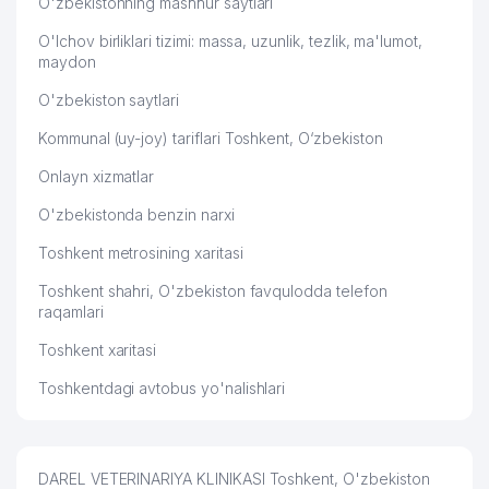
O'zbekistonning mashhur saytlari
56
S AND B OILAVIY KORXONASI
534 м
O'lchov birliklari tizimi: massa, uzunlik, tezlik, ma'lumot,
maydon
57
SHIK HOUSE MChJ
535 м
O'zbekiston saytlari
KO'ZI OJIZ BOLALAR UCHUN
Kommunal (uy-joy) tariflari Toshkent, O‘zbekiston
58
IXTISOSLASHTIRILGAN MAKTAB-
539 м
INTERNAT
Onlayn xizmatlar
59
GOLDEN SAND SERVICE MChJ
540 м
O'zbekistonda benzin narxi
XALQARO-XUQUQIY ISHLAR
Toshkent metrosining xaritasi
60
BO'YICHA ADVOKATLAR
554 м
KOLLEGIYASI
Toshkent shahri, O'zbekiston favqulodda telefon
raqamlari
61
HAVAS FOOD MChJ
572 м
Toshkent xaritasi
62
PROTON MChJ ITK
584 м
Toshkentdagi avtobus yo'nalishlari
63
METALLOINSTRUMENT MChJ
586 м
64
UNEX TASHKENT XK MChJ
589 м
DAREL VETERINARIYA KLINIKASI Toshkent, O'zbekiston