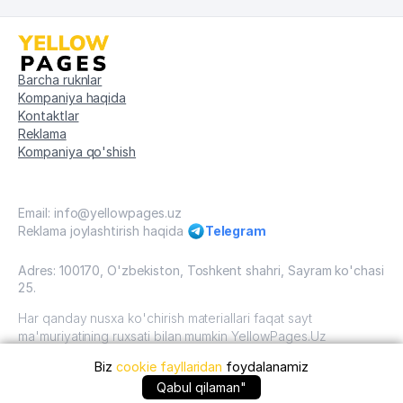
Barcha ruknlar
Kompaniya haqida
Kontaktlar
Reklama
Kompaniya qo'shish
Email: info@yellowpages.uz
Reklama joylashtirish haqida
Telegram
Adres: 100170, O'zbekiston, Toshkent shahri, Sayram ko'chasi
25.
Har qanday nusxa ko'chirish materiallari faqat sayt
ma'muriyatining ruxsati bilan mumkin YellowPages.Uz
Biz
cookie fayllaridan
foydalanamiz
O'zbekiston, 2009 - 2026 / O'zbekiston "sariq
sahifalar"mualliflik huquqi. Barcha huquqlar himoyalangan.
+99871 ... qo'ng'iroq qilish
Qabul qilaman"