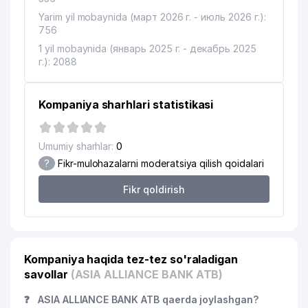
DIAGNOSTIKA MARKAZI
Yarim yil mobaynida (март 2026 г. - июль 2026 г.):
756
15
ORTOPED KORSETCHI MChJ
869 м
1 yil mobaynida (январь 2025 г. - декабрь 2025
16
TEXNOLOG YUSUPBEK SAID MChJ
929 м
г.): 2088
17
NEW HOPE REABILITATSION FONDI
947 м
Kompaniya sharhlari statistikasi
18
ST.ALEXANDER NEVSKIY MADJITI
949 м
19
AZNAVUR MChJ
959 м
Umumiy sharhlar:
0
?
Fikr-mulohazalarni moderatsiya qilish qoidalari
20
ECE COSMETIC MChJ
965 м
Fikr qoldirish
O'ZBEKISTON RESPUBLIKASI
21
979 м
BOLALAR DAVLAT KUTUBXONASI
22
DAREL MChJ
988 м
Kompaniya haqida tez-tez so'raladigan
23
BARBARIS TRADE MChJ
990 м
savollar
(ASIA ALLIANCE BANK ATB)
24
АО ALFA LIFE INSURANCE
994 м
❓
ASIA ALLIANCE BANK ATB qaerda joylashgan?