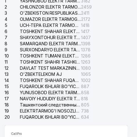
1
YASHNOBOD ELEKTR TARMOG'I NOSOZLIKLARI XIZMATI
3182
2
CHILONZOR ELEKTR TARMOG'I NOSOZLIK XIZMATI
2459
3
O'ZBEKISTON RESPUBLIKASI BOSH PROKURATURASI ISHONCH TELEFONI
2411
4
OLMAZOR ELEKTR TARMOG'I NOSOZLIKLARI XIZMATI
2172
5
UCH-TEPA ELEKTR TARMOG'I NOSOZLIKLARI XIZMATI
1418
6
TOSHKENT SHAHAR ELEKTR TARMOQLARI KORXONASI AJ
1417
7
SHAYXONTOHUR ELEKTR TARMOG'I NOSOZLIKLARINI TUZATISH XIZMATI
1407
8
SAMARQAND ELEKTR TARMOQLARI AJ
1398
9
SURXONDARYO ELEKTR TARMOQLARI AJ
1378
10
TOSHKENT TUMANI ELEKTR TARMOG'I AVARIYA XIZMATI
1286
11
TOSHKENT SHAHRI TASHKILOT TELEFONLARI HAQIDA MA'LUMOT BYUROSI
1263
12
DAVLAT TEST MARKAZINING ISHONCH TELEFONLARI
1080
13
O'ZBEKTELEKOM AJ
1065
14
TOSHKENT SHAHAR FUQAROLIK ISHLARI BO'YICHA SUDI
1002
15
FUQAROLIK ISHLARI BO'YICHA YAKKASAROY TUMANLARARO SUDI
887
16
YUNUSOBOD ELEKTR TARMOG'I NOSOZLIKLARI XIZMATI
858
17
NAVOIY HUDUDIY ELEKTR TARMOQLARI KORXONASI AJ
818
18
Ташкентский следственный изолятор
805
19
ELEKTRTARMOG'I NOSOZLIKLARINI TO'ZATISH SERGELI XIZMATI
738
20
FUQAROLIK ISHLARI BO'YICHA UCH-TEPA TUMANI SUDI
634
CallPro