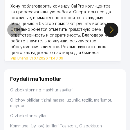
Хочу поблагодарить команду CallPro колл-центра
за профессиональную работу. Операторы всегда
вежливые, внимательно относятся к каждому
обращению и быстро помогают решить вопросы.
Отдельно хочется отметить грамотную речь,
ответственность и оперативность. Благодаря их
работе значительно улучшилось качество
обслуживания клиентов. Рекомендую этот колл-
центр как надежного партнера для бизнеса.
Vip Brand 31.07.2026 11:43:39
Foydali ma'lumotlar
O'zbekistonning mashhur saytlari
O'lchov birliklari tizimi: massa, uzunlik, tezlik, ma'lumot,
maydon
O'zbekiston saytlari
Kommunal (uy-joy) tariflari Toshkent, O‘zbekiston