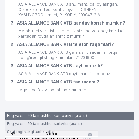
25
NOVA GROUP MChJ
997 м
ASIA ALLIANCE BANK ATB shu manzilda joylashgan:
O'zbekiston, Toshkent viloyati, TOSHKENT,
26
GAUCH MChJ
998 м
YASHNOBOD tumani, P. KORIY, 100047, 2 А.
❓
ASIA ALLIANCE BANK ATB qanday borish mumkin?
27
ANVIG MChJ
999 м
Marshrutni yaratish uchun siz bizning veb-saytimizdagi
xaritadan foydalanishingiz mumkin
❓
ASIA ALLIANCE BANK ATB telefon raqamlari?
ASIA ALLIANCE BANK ATB ga siz shu raqamlar orqali
qo’ng’iroq qilishingiz mumkin: 71 2316000
❓
ASIA ALLIANCE BANK ATB sayti manzili?
ASIA ALLIANCE BANK ATB sayti manzili - aab.uz
❓
ASIA ALLIANCE BANK ATB fax raqami?
raqamiga fax yuborishingiz mumkin.
Eng yaxshi 20 ta mashhur kompaniya (июль)
Eng yaxshi 20 ta mashhur sarlavha (июль)
Saytdagi yangi tashkilotlar
№
Nomi