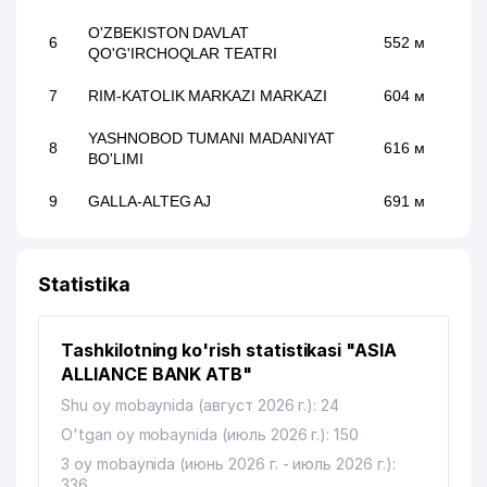
O'ZBEKISTON DAVLAT
6
552 м
QO'G'IRCHOQLAR TEATRI
7
RIM-KATOLIK MARKAZI MARKAZI
604 м
YASHNOBOD TUMANI MADANIYAT
8
616 м
BO'LIMI
9
GALLA-ALTEG AJ
691 м
10
INTEGRAL KOMMUNAL SERVIS MChJ
725 м
Statistika
THE REAL BUSINESS ALLIANCE
11
784 м
XUSUSIY KORXONASI
Tashkilotning ko'rish statistikasi "ASIA
12
ALFA PLAST INVEST QK MChJ
785 м
ALLIANCE BANK ATB"
USPENSKIY NOMIDAGI RESPUBLIKA
Shu oy mobaynida (август 2026 г.): 24
13
IXTISOSLASHTIRILGAN MUSIQA
821 м
MAKTABI
O'tgan oy mobaynida (июль 2026 г.): 150
3 oy mobaynida (июнь 2026 г. - июль 2026 г.):
SHAHAR TIBBIY MASLAHAT
336
14
840 м