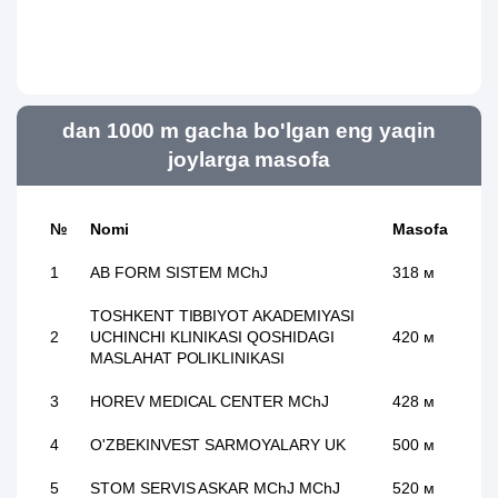
dan 1000 m gacha bo'lgan eng yaqin
joylarga masofa
№
Nomi
Masofa
1
AB FORM SISTEM MChJ
318 м
TOSHKENT TIBBIYOT AKADEMIYASI
2
UCHINCHI KLINIKASI QOSHIDAGI
420 м
MASLAHAT POLIKLINIKASI
3
HOREV MEDICAL CENTER MChJ
428 м
4
O'ZBEKINVEST SARMOYALARY UK
500 м
5
STOM SERVIS ASKAR MChJ MChJ
520 м