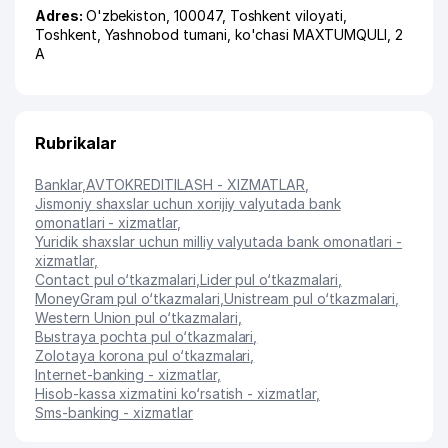
Adres:
O'zbekiston, 100047,
Toshkent viloyati
,
Toshkent
,
Yashnobod tumani
,
ko'chasi MAXTUMQULI
, 2
А
Rubrikalar
Banklar
,
AVTOKREDITlLASH - XIZMATLAR
,
Jismoniy shaxslar uchun xorijiy valyutada bank
omonatlari - xizmatlar
,
Yuridik shaxslar uchun milliy valyutada bank omonatlari -
xizmatlar
,
Contact pul o‘tkazmalari
,
Lider pul o‘tkazmalari
,
MoneyGram pul o‘tkazmalari
,
Unistream pul o‘tkazmalari
,
Western Union pul o‘tkazmalari
,
Bыstraya pochta pul o‘tkazmalari
,
Zolotaya korona pul o‘tkazmalari
,
Internet-banking - xizmatlar
,
Hisob-kassa xizmatini ko‘rsatish - xizmatlar
,
Sms-banking - xizmatlar