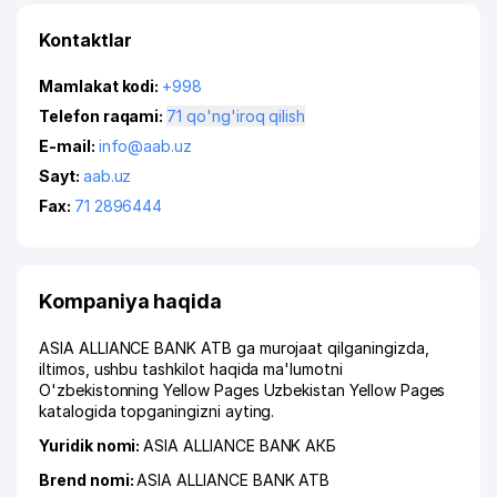
Kontaktlar
Mamlakat kodi:
+998
Telefon raqami:
71 qo'ng'iroq qilish
E-mail:
info@aab.uz
Sayt:
aab.uz
Fax:
71 2896444
Kompaniya haqida
ASIA ALLIANCE BANK ATB ga murojaat qilganingizda,
iltimos, ushbu tashkilot haqida ma'lumotni
O'zbekistonning Yellow Pages Uzbekistan Yellow Pages
katalogida topganingizni ayting.
Yuridik nomi:
ASIA ALLIANCE BANK АКБ
Brend nomi:
ASIA ALLIANCE BANK ATB