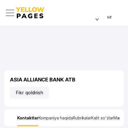
uz
ASIA ALLIANCE BANK ATB
Fikr qoldirish
Kontaktlar
Kompaniya haqida
Rubrikalar
Kalit so'zlar
Manzil x