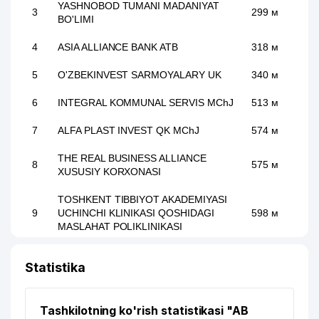
YASHNOBOD TUMANI MADANIYAT
3
299 м
BO'LIMI
4
ASIA ALLIANCE BANK ATB
318 м
5
O'ZBEKINVEST SARMOYALARY UK
340 м
6
INTEGRAL KOMMUNAL SERVIS MChJ
513 м
7
ALFA PLAST INVEST QK MChJ
574 м
THE REAL BUSINESS ALLIANCE
8
575 м
XUSUSIY KORXONASI
TOSHKENT TIBBIYOT AKADEMIYASI
9
UCHINCHI KLINIKASI QOSHIDAGI
598 м
MASLAHAT POLIKLINIKASI
SHAHAR TIBBIY MASLAHAT
10
606 м
Statistika
DIAGNOSTIKA MARKAZI
11
ST.ALEXANDER NEVSKIY MADJITI
636 м
Tashkilotning ko'rish statistikasi "AB