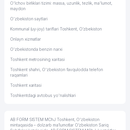
O'lchov birliklari tizimi: massa, uzunlik, tezlik, ma'lumot,
maydon
O'zbekiston saytlari
Kommunal (uy-joy) tariflari Toshkent, O‘zbekiston
Onlayn xizmatlar
O'zbekistonda benzin narxi
Toshkent metrosining xaritasi
Toshkent shahri, O'zbekiston favqulodda telefon
raqamlari
Toshkent xaritasi
Toshkentdagi avtobus yo'nalishlari
AB FORM SISTEM MChJ Toshkent, O'zbekiston
mintaqasida – dolzarb ma’lumotlar O’zbekiston Sariq