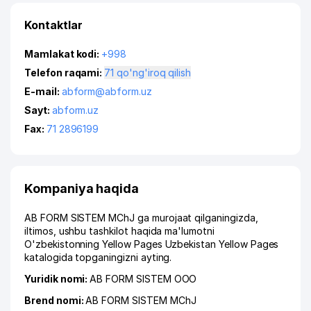
Kontaktlar
Mamlakat kodi:
+998
Telefon raqami:
71 qo'ng'iroq qilish
E-mail:
abform@abform.uz
Sayt:
abform.uz
Fax:
71 2896199
Kompaniya haqida
AB FORM SISTEM MChJ ga murojaat qilganingizda,
iltimos, ushbu tashkilot haqida ma'lumotni
O'zbekistonning Yellow Pages Uzbekistan Yellow Pages
katalogida topganingizni ayting.
Yuridik nomi:
AB FORM SISTEM ООО
Brend nomi:
AB FORM SISTEM MChJ