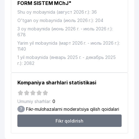
12
TEXNOLOG YUSUPBEK SAID MChJ
711 м
FORM SISTEM MChJ"
Shu oy mobaynida (август 2026 г.): 36
13
NEW HOPE REABILITATSION FONDI
723 м
O'tgan oy mobaynida (июль 2026 г.): 204
14
HOREV MEDICAL CENTER MChJ
726 м
3 oy mobaynida (июнь 2026 г. - июль 2026 г.):
678
15
DAREL MChJ
792 м
Yarim yil mobaynida (март 2026 г. - июль 2026 г.):
1140
16
GALLA-ALTEG AJ
803 м
1 yil mobaynida (январь 2025 г. - декабрь 2025
17
PROFI PHARM SERVICE MChJ
806 м
г.): 2082
18
RIM-KATOLIK MARKAZI MARKAZI
917 м
Kompaniya sharhlari statistikasi
19
NOVA GROUP MChJ
934 м
20
DIANA-DAVID MChJ
979 м
Umumiy sharhlar:
0
?
Fikr-mulohazalarni moderatsiya qilish qoidalari
Fikr qoldirish