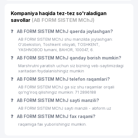
Kompaniya haqida tez-tez so'raladigan
savollar
(AB FORM SISTEM MChJ)
❓
AB FORM SISTEM MChJ qaerda joylashgan?
AB FORM SISTEM MChJ shu manzilda joylashgan:
O'zbekiston, Toshkent viloyati, TOSHKENT,
YASHNOBOD tumani, BAHOR, 100047, 6.
❓
AB FORM SISTEM MChJ qanday borish mumkin?
Marshrutni yaratish uchun siz bizning veb-saytimizdagi
xaritadan foydalanishingiz mumkin
❓
AB FORM SISTEM MChJ telefon raqamlari?
AB FORM SISTEM MChJ ga siz shu raqamlar orqali
qo’ng’iroq qilishingiz mumkin: 71 2896188
❓
AB FORM SISTEM MChJ sayti manzili?
AB FORM SISTEM MChJ sayti manzili - abform.uz
❓
AB FORM SISTEM MChJ fax raqami?
raqamiga fax yuborishingiz mumkin.