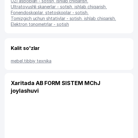
UZI asboblari - sotish, ishlab chiqarish
,
Ultratovushli skanerlar - sotish, ishlab chiqarish
,
Fonendoskoplar, stetoskoplar - sotish
,
Tomizgich uchun shtativlar - sotish, ishlab chiqarish
,
Elektron tonometrlar - sotish
Kalit so'zlar
mebel
,
tibbiy texnika
Xaritada AB FORM SISTEM MChJ
joylashuvi