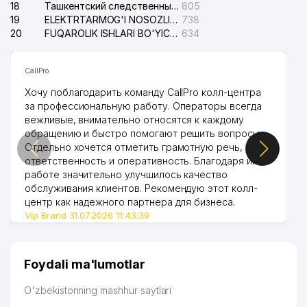
18
Ташкентский следственный изолятор
805
19
ELEKTRTARMOG'I NOSOZLIKLARINI TO'ZATISH SERGELI XIZMATI
738
20
FUQAROLIK ISHLARI BO'YICHA UCH-TEPA TUMANI SUDI
634
CallPro
Хочу поблагодарить команду CallPro колл-центра
за профессиональную работу. Операторы всегда
вежливые, внимательно относятся к каждому
обращению и быстро помогают решить вопросы.
Отдельно хочется отметить грамотную речь,
ответственность и оперативность. Благодаря их
работе значительно улучшилось качество
обслуживания клиентов. Рекомендую этот колл-
центр как надежного партнера для бизнеса.
Vip Brand 31.07.2026 11:43:39
Foydali ma'lumotlar
O'zbekistonning mashhur saytlari