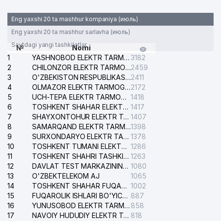
Eng yaxshi 20 ta mashhur kompaniya (июль)
Eng yaxshi 20 ta mashhur sarlavha (июль)
Saytdagi yangi tashkilotlar
№
Nomi
1
YASHNOBOD ELEKTR TARMOG'I NOSOZLIKLARI XIZMATI
3182
2
CHILONZOR ELEKTR TARMOG'I NOSOZLIK XIZMATI
2459
3
O'ZBEKISTON RESPUBLIKASI BOSH PROKURATURASI ISHONCH TELEFONI
2411
4
OLMAZOR ELEKTR TARMOG'I NOSOZLIKLARI XIZMATI
2172
5
UCH-TEPA ELEKTR TARMOG'I NOSOZLIKLARI XIZMATI
1418
6
TOSHKENT SHAHAR ELEKTR TARMOQLARI KORXONASI AJ
1417
7
SHAYXONTOHUR ELEKTR TARMOG'I NOSOZLIKLARINI TUZATISH XIZMATI
1407
8
SAMARQAND ELEKTR TARMOQLARI AJ
1398
9
SURXONDARYO ELEKTR TARMOQLARI AJ
1378
10
TOSHKENT TUMANI ELEKTR TARMOG'I AVARIYA XIZMATI
1286
11
TOSHKENT SHAHRI TASHKILOT TELEFONLARI HAQIDA MA'LUMOT BYUROSI
1263
12
DAVLAT TEST MARKAZINING ISHONCH TELEFONLARI
1080
13
O'ZBEKTELEKOM AJ
1065
14
TOSHKENT SHAHAR FUQAROLIK ISHLARI BO'YICHA SUDI
1002
15
FUQAROLIK ISHLARI BO'YICHA YAKKASAROY TUMANLARARO SUDI
887
16
YUNUSOBOD ELEKTR TARMOG'I NOSOZLIKLARI XIZMATI
858
17
NAVOIY HUDUDIY ELEKTR TARMOQLARI KORXONASI AJ
818