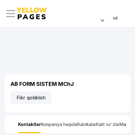
uz
AB FORM SISTEM MChJ
Fikr qoldirish
Kontaktlar
Kompaniya haqida
Rubrikalar
Kalit so'zlar
Manzil x