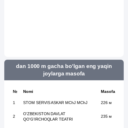
dan 1000 m gacha bo'lgan eng yaqin
joylarga masofa
№
Nomi
Masofa
1
STOM SERVIS ASKAR MChJ MChJ
226 м
O'ZBEKISTON DAVLAT
2
235 м
QO'G'IRCHOQLAR TEATRI