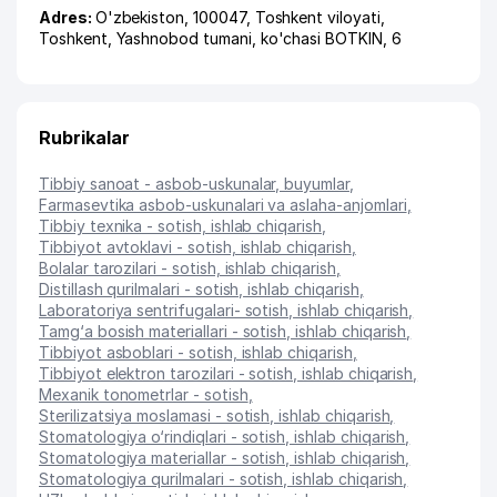
Adres:
O'zbekiston, 100047,
Toshkent viloyati
,
Toshkent
,
Yashnobod tumani
,
ko'chasi BOTKIN
, 6
Rubrikalar
Tibbiy sanoat - asbob-uskunalar, buyumlar
,
Farmasevtika asbob-uskunalari va aslaha-anjomlari
,
Tibbiy texnika - sotish, ishlab chiqarish
,
Tibbiyot avtoklavi - sotish, ishlab chiqarish
,
Bolalar tarozilari - sotish, ishlab chiqarish
,
Distillash qurilmalari - sotish, ishlab chiqarish
,
Laboratoriya sentrifugalari- sotish, ishlab chiqarish
,
Tamg‘a bosish materiallari - sotish, ishlab chiqarish
,
Tibbiyot asboblari - sotish, ishlab chiqarish
,
Tibbiyot elektron tarozilari - sotish, ishlab chiqarish
,
Mexanik tonometrlar - sotish
,
Sterilizatsiya moslamasi - sotish, ishlab chiqarish
,
Stomatologiya o‘rindiqlari - sotish, ishlab chiqarish
,
Stomatologiya materiallar - sotish, ishlab chiqarish
,
Stomatologiya qurilmalari - sotish, ishlab chiqarish
,