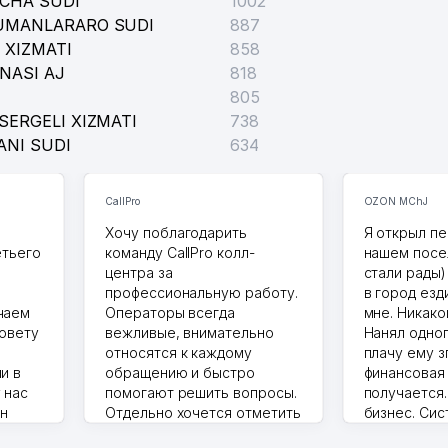
ICHA SUDI
1002
TUMANLARARO SUDI
887
 XIZMATI
858
NASI AJ
818
805
SERGELI XIZMATI
738
ANI SUDI
634
CallPro
OZON MChJ
Хочу поблагодарить
Я открыл пе
етьего
команду CallPro колл-
нашем посе
центра за
стали рады)
профессиональную работу.
в город езд
чаем
Операторы всегда
мне. Никако
совету
вежливые, внимательно
Нанял одног
относятся к каждому
плачу ему з
и в
обращению и быстро
финансовая
 нас
помогают решить вопросы.
получается
ин
Отдельно хочется отметить
бизнес. Си
грамотную речь,
сама делает