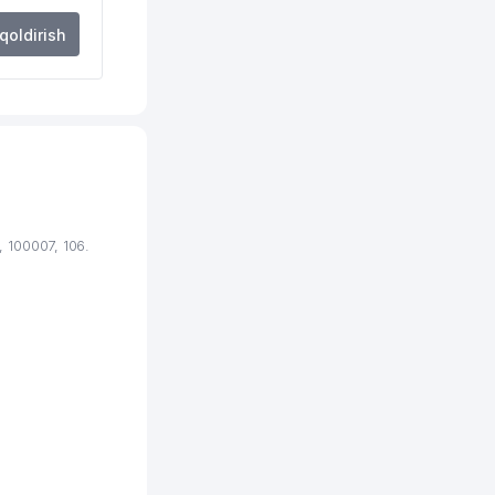
0 м
 qoldirish
4 м
3 м
3 м
0 м
0 м
 100007, 106.
0 м
1 м
5 м
2 м
7 м
5 м