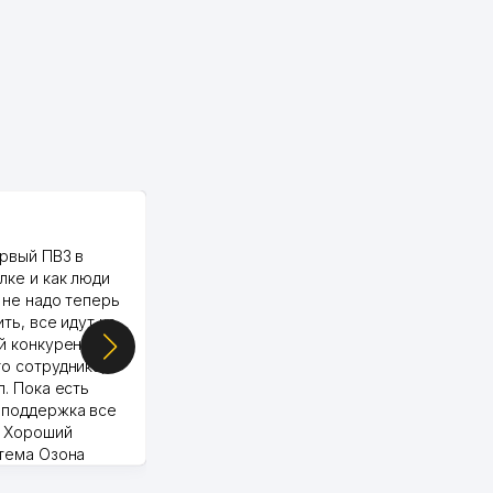
PALMA TEXTILE
рвый ПВЗ в
Yellowpages juda tez, aniq,
лке и как люди
qulay va sifatlik ishlaydi.
 не надо теперь
respect
ить, все идут ко
й конкуренции.
о сотрудника,
п. Пока есть
 поддержка все
Murod 24.07.2026 19:11:27
. Хороший
стема Озона
 отчеты.