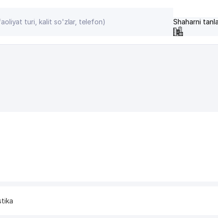
Shaharni tanl
stika