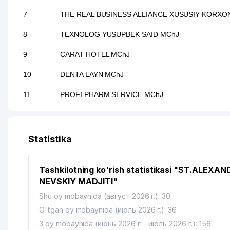
7
THE REAL BUSINESS ALLIANCE XUSUSIY KORXO
8
TEXNOLOG YUSUPBEK SAID MChJ
9
CARAT HOTEL MChJ
10
DENTA LAYN MChJ
11
PROFI PHARM SERVICE MChJ
12
ALLIANCE MEDIA MChJ
13
DAREL MChJ
Statistika
14
IZUMRUDNIY RESTAURANT RESTORAN
Tashkilotning ko'rish statistikasi "ST.ALEXA
15
DIANA-DAVID MChJ
NEVSKIY MADJITI"
16
MAXSIMUS EXPERT TRADE MChJ
Shu oy mobaynida (август 2026 г.): 30
O'tgan oy mobaynida (июль 2026 г.): 36
17
AB FORM SISTEM MChJ
3 oy mobaynida (июнь 2026 г. - июль 2026 г.): 156