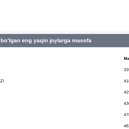
bo'lgan eng yaqin joylarga masofa
Ma
33
ZI
41
42
43
47
48