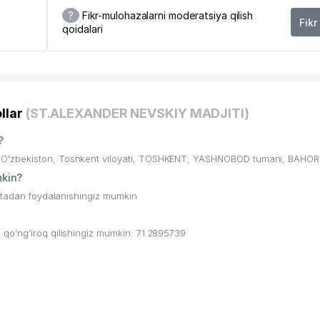
64
?
Fikr-mulohazalarni moderatsiya qilish
Fikr
qoidalari
65
69
74
llar
(ST.ALEXANDER NEVSKIY MADJITI)
80
?
81
O'zbekiston, Toshkent viloyati, TOSHKENT, YASHNOBOD tumani, BAHOR,
82
kin?
ritadan foydalanishingiz mumkin
83
85
qo’ng’iroq qilishingiz mumkin: 71 2895739
86
86
87