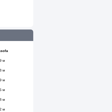
sofa
9 м
8 м
9 м
6 м
8 м
2 м