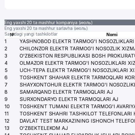
30
LOGISTIC PLUS MChJ
31
INTERTEXSERVIS MChJ
Eng yaxshi 20 ta mashhur kompaniya (июль)
Eng yaxshi 20 ta mashhur sarlavha (июль)
32
AGRIXIM QK MChJ
Saytdagi yangi tashkilotlar
№
Nomi
1
YASHNOBOD ELEKTR TARMOG'I NOSOZLIKLARI 
33
UNK SOLUTION MChJ
2
CHILONZOR ELEKTR TARMOG'I NOSOZLIK XIZM
3
O'ZBEKISTON RESPUBLIKASI BOSH PROKURAT
34
BM ANKLAFF MChJ
4
OLMAZOR ELEKTR TARMOG'I NOSOZLIKLARI XI
35
ALFAKON SYSTEMS MChJ
5
UCH-TEPA ELEKTR TARMOG'I NOSOZLIKLARI X
6
TOSHKENT SHAHAR ELEKTR TARMOQLARI KOR
36
ASIA ALLIANCE BANK ATB
7
SHAYXONTOHUR ELEKTR TARMOG'I NOSOZLIKL
37
RUMAX PROFI MChJ
8
SAMARQAND ELEKTR TARMOQLARI AJ
9
SURXONDARYO ELEKTR TARMOQLARI AJ
38
NOVA GROUP MChJ
10
TOSHKENT TUMANI ELEKTR TARMOG'I AVARIYA
11
TOSHKENT SHAHRI TASHKILOT TELEFONLARI 
39
ALMAZ TRAVEL MChJ
12
DAVLAT TEST MARKAZINING ISHONCH TELEFO
13
O'ZBEKTELEKOM AJ