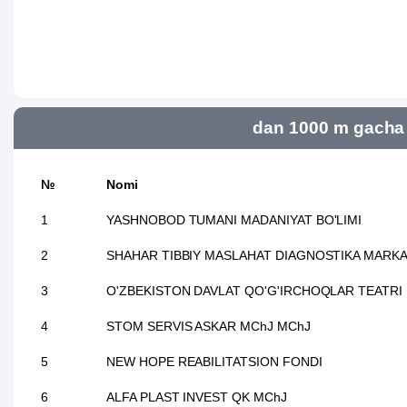
dan 1000 m gacha 
№
Nomi
1
YASHNOBOD TUMANI MADANIYAT BO'LIMI
2
SHAHAR TIBBIY MASLAHAT DIAGNOSTIKA MARKA
3
O'ZBEKISTON DAVLAT QO'G'IRCHOQLAR TEATRI
4
STOM SERVIS ASKAR MChJ MChJ
5
NEW HOPE REABILITATSION FONDI
6
ALFA PLAST INVEST QK MChJ