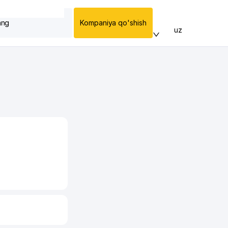
ang
Kompaniya qo'shish
uz