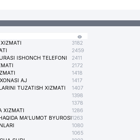
88
89
90
XIZMATI
3182
90
ATI
2459
URASI ISHONCH TELEFONI
2411
90
ZMATI
2172
92
IZMATI
1418
XONASI AJ
1417
94
ARINI TUZATISH XIZMATI
1407
97
1398
1378
98
 XIZMATI
1286
HAQIDA MA'LUMOT BYUROSI
1263
99
NLARI
1080
1065