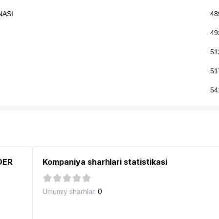
NASI
48
49
51
51
54
54
59
59
NDER
Kompaniya sharhlari statistikasi
60
63
Umumiy sharhlar:
0
63