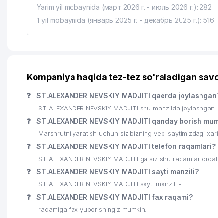
18
SAVDOINFOTEX MChJ
Yarim yil mobaynida (март 2026 г. - июль 2026 г.): 282
1 yil mobaynida (январь 2025 г. - декабрь 2025 г.): 516
19
RUSSKIY LES MChJ
20
INTEGRAL KOMMUNAL SERVIS MChJ
21
O'ZBEKINVEST SARMOYALARY UK
Kompaniya haqida tez-tez so'raladigan savo
22
AZIYA METIZ XUSUSIY KORXONASI
❓
ST.ALEXANDER NEVSKIY MADJITI qaerda joylashgan
23
OLD BAKERY MChJ
ST.ALEXANDER NEVSKIY MADJITI shu manzilda joylashgan: 
24
ALMAZ DIAMOND XUSUSIY KORXONASI
❓
ST.ALEXANDER NEVSKIY MADJITI qanday borish mum
Marshrutni yaratish uchun siz bizning veb-saytimizdagi xa
25
ITS TOShKENT ShK
❓
ST.ALEXANDER NEVSKIY MADJITI telefon raqamlari?
26
LUX-LEAX-QALQON ADVOKATLIK BYUROSI
ST.ALEXANDER NEVSKIY MADJITI ga siz shu raqamlar orqali 
❓
ST.ALEXANDER NEVSKIY MADJITI sayti manzili?
27
GREEN APPLE WORKING MChJ
ST.ALEXANDER NEVSKIY MADJITI sayti manzili -
28
ALEKO-BEAUTY XUSUSIY KORXONASI
❓
ST.ALEXANDER NEVSKIY MADJITI fax raqami?
raqamiga fax yuborishingiz mumkin.
29
EAST ASIA POINT OILAVIY KORXONASI