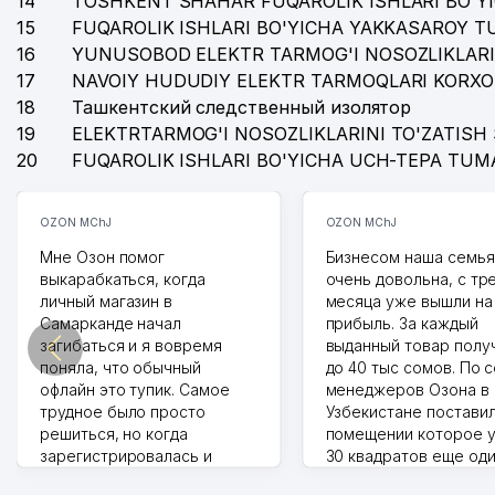
14
TOSHKENT SHAHAR FUQAROLIK ISHLARI BO'Y
15
FUQAROLIK ISHLARI BO'YICHA YAKKASAROY 
16
YUNUSOBOD ELEKTR TARMOG'I NOSOZLIKLARI
17
NAVOIY HUDUDIY ELEKTR TARMOQLARI KORXO
18
Ташкентский следственный изолятор
19
ELEKTRTARMOG'I NOSOZLIKLARINI TO'ZATISH 
20
FUQAROLIK ISHLARI BO'YICHA UCH-TEPA TUM
OZON MChJ
OZON MChJ
Мне Озон помог
Бизнесом наша семья
выкарабкаться, когда
очень довольна, с тр
личный магазин в
месяца уже вышли на
Самарканде начал
прибыль. За каждый
загибаться и я вовремя
выданный товар полу
поняла, что обычный
до 40 тыс сомов. По 
офлайн это тупик. Самое
менеджеров Озона в
трудное было просто
Узбекистане поставил
решиться, но когда
помещении которое у
зарегистрировалась и
30 квадратов еще од
отправила первые заказы,
прилавок под второй