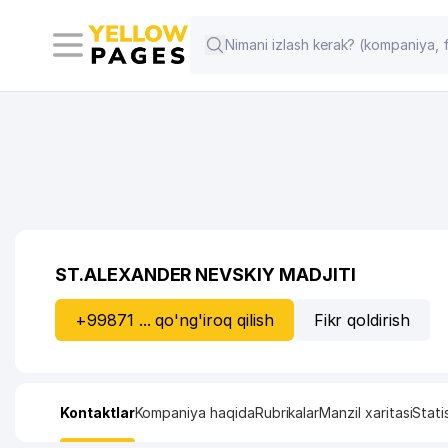
ST.ALEXANDER NEVSKIY MADJITI
+99871 ... qo'ng'iroq qilish
Fikr qoldirish
Kontaktlar
Kompaniya haqida
Rubrikalar
Manzil xaritasi
Stati