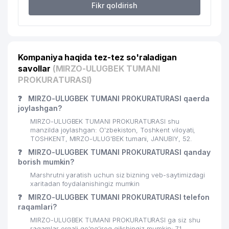
Fikr qoldirish
20
BALANS PLUS MChJ
559 м
21
FORTEK MChJ
561 м
Kompaniya haqida tez-tez so'raladigan
22
MAXSUSBUTLASHGAZ MChJ
562 м
savollar
(MIRZO-ULUGBEK TUMANI
23
DISCOVERY STYLE MChJ
563 м
PROKURATURASI)
24
HAMKOR OSIYO SERVIS MChJ
566 м
❓
MIRZO-ULUGBEK TUMANI PROKURATURASI qaerda
joylashgan?
25
UZBEKISTON-BSM MChJ
568 м
MIRZO-ULUGBEK TUMANI PROKURATURASI shu
manzilda joylashgan: O'zbekiston, Toshkent viloyati,
26
GOLDEN CAMEL TOURISM MChJ
569 м
TOSHKENT, MIRZO-ULUG'BEK tumani, JANUBIY, 52.
❓
MIRZO-ULUGBEK TUMANI PROKURATURASI qanday
KAPITALBANK ATB MIRZO-ULUGBEK
borish mumkin?
27
571 м
FILIALI ATB
Marshrutni yaratish uchun siz bizning veb-saytimizdagi
xaritadan foydalanishingiz mumkin
28
WILO RUS VAKOLATXONA
683 м
❓
MIRZO-ULUGBEK TUMANI PROKURATURASI telefon
raqamlari?
29
BUSINESS STANDART MChJ
713 м
MIRZO-ULUGBEK TUMANI PROKURATURASI ga siz shu
LI M.B. YAKKA TARTIBDAGI
raqamlar orqali qo’ng’iroq qilishingiz mumkin: 71