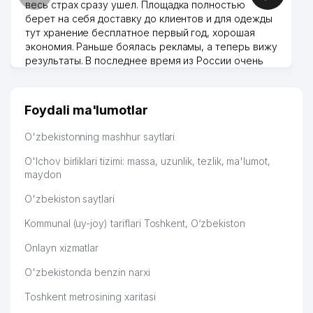
весь страх сразу ушел. Площадка полностью
51
ALMAZ TRAVEL MChJ
895 м
берет на себя доставку до клиентов и для одежды
тут хранение бесплатное первый год, хорошая
52
LAZIZAXON MED MChJ
906 м
экономия. Раньше боялась рекламы, а теперь вижу
результаты. В последнее время из России очень
53
RUSSKIY LES MChJ
944 м
много заказывают, а вначале только по
Узбекистану брали, но вяло. Удалось раскрутиться,
54
IBRAT COMPANY MChJ
950 м
дальше развиваюсь потихоньку😊
Foydali ma'lumotlar
Hamida 03.08.2026 12:45:39
55
NAVRO'Z DEKHKON BOZORI AJ
959 м
O'zbekistonning mashhur saytlari
56
DIANA-DAVID MChJ
980 м
O'lchov birliklari tizimi: massa, uzunlik, tezlik, ma'lumot,
57
FORT PRO NETWORK MChJ
981 м
maydon
O'zbekiston saytlari
58
MAXSIMUS EXPERT TRADE MChJ
983 м
Kommunal (uy-joy) tariflari Toshkent, O‘zbekiston
DARXAN ELIT SERVIS UY-JOY MULK
59
989 м
SHIRKATI
Onlayn xizmatlar
O'zbekistonda benzin narxi
Toshkent metrosining xaritasi