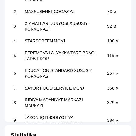
2
MAXSUSENERGOGAZ AJ
73 м
XIZMATLAR DUNYOSI XUSUSIY
3
92 м
KORXONASI
4
STARSCREEN MChJ
100 м
EFREMOVA I.A. YAKKA TARTIBDAGI
5
115 м
TADBIRKOR
EDUCATION STANDARD XUSUSIY
6
257 м
KORXONASI
7
SAYOR FOOD SERVICE MChJ
358 м
INDIYA MADANIYAT MARKAZI
8
379 м
MARKAZI
JAXON IQTISODIYOT VA
9
384 м
DIPLOMATIYA UNIVERSITETI
Statistika
IDEAL CLASS GULRUH NODAVLAT