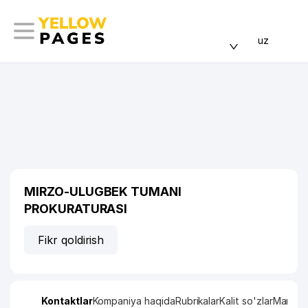
uz
MIRZO-ULUGBEK TUMANI
PROKURATURASI
Fikr qoldirish
Kontaktlar
Kompaniya haqida
Rubrikalar
Kalit so'zlar
Manzil x