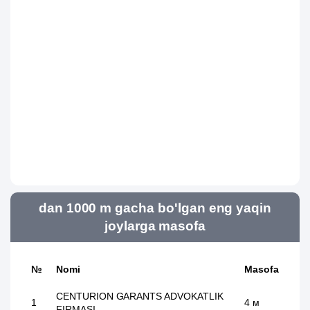
dan 1000 m gacha bo'lgan eng yaqin
joylarga masofa
№
Nomi
Masofa
CENTURION GARANTS ADVOKATLIK
1
4 м
FIRMASI