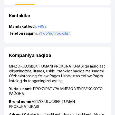
Kontaktlar
Mamlakat kodi:
+998
Telefon raqami:
71 qo'ng'iroq qilish
Kompaniya haqida
MIRZO-ULUGBEK TUMANI PROKURATURASI ga murojaat
qilganingizda, iltimos, ushbu tashkilot haqida ma'lumotni
O'zbekistonning Yellow Pages Uzbekistan Yellow Pages
katalogida topganingizni ayting.
Yuridik nomi:
ПРОКУРАТУРА МИРЗО-УЛУГБЕКСКОГО
РАЙОНА
Brend nomi:
MIRZO-ULUGBEK TUMANI
PROKURATURASI
Adres:
O'zbekiston,
Toshkent viloyati
,
Toshkent
,
Mirzo-