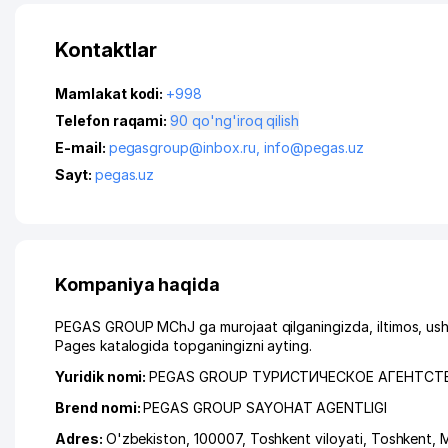
Kontaktlar
Mamlakat kodi:
+998
Telefon raqami:
90 qo'ng'iroq qilish
E-mail:
pegasgroup@inbox.ru
,
info@pegas.uz
Sayt:
pegas.uz
Kompaniya haqida
PEGAS GROUP MChJ ga murojaat qilganingizda, iltimos, ush
Pages katalogida topganingizni ayting.
Yuridik nomi:
PEGAS GROUP ТУРИСТИЧЕСКОЕ АГЕНТСТ
Brend nomi:
PEGAS GROUP SAYOHAT AGENTLIGI
Adres:
O'zbekiston, 100007,
Toshkent viloyati
,
Toshkent
,
M