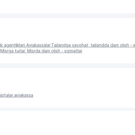
k agentliklari
,
Aviakassalar
,
Tailandga sayohat, tailandda dam olish - x
,
Misrga turlar, Misrda dam olish - xizmatlar
iptalar
,
aviakassa