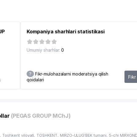
87
91
UP
Kompaniya sharhlari statistikasi
91
92
Umumiy sharhlar:
0
92
92
?
Fikr-mulohazalarni moderatsiya qilish
Fikr
qoidalari
8
llar
(PEGAS GROUP MChJ)
 Toshkent viloyati, TOSHKENT, MIRZO-ULUG'BEK tumani, 5-chi MIRXOND,