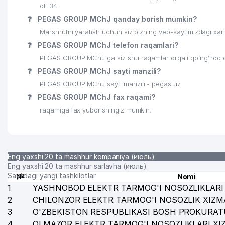
of. 34.
❓
PEGAS GROUP MChJ qanday borish mumkin?
Marshrutni yaratish uchun siz bizning veb-saytimizdagi xa
❓
PEGAS GROUP MChJ telefon raqamlari?
PEGAS GROUP MChJ ga siz shu raqamlar orqali qo’ng’iroq q
❓
PEGAS GROUP MChJ sayti manzili?
PEGAS GROUP MChJ sayti manzili - pegas.uz
❓
PEGAS GROUP MChJ fax raqami?
raqamiga fax yuborishingiz mumkin.
Eng yaxshi 20 ta mashhur kompaniya (июль)
Eng yaxshi 20 ta mashhur sarlavha (июль)
Saytdagi yangi tashkilotlar
№
Nomi
1
YASHNOBOD ELEKTR TARMOG'I NOSOZLIKLARI 
2
CHILONZOR ELEKTR TARMOG'I NOSOZLIK XIZM
3
O'ZBEKISTON RESPUBLIKASI BOSH PROKURAT
4
OLMAZOR ELEKTR TARMOG'I NOSOZLIKLARI XI