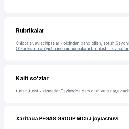
Rubrikalar
Chiptalar, aviachiptalar - oldindan band qilish, sotish
,
Sayohli
O‘zbekiston bo‘yicha mehmonxonalarni bronlash - xizmatlar
Kalit so'zlar
turizm
,
turistik xizmatlar
,
Taylandda dam olish va turlar
,
aviach
Xaritada PEGAS GROUP MChJ joylashuvi