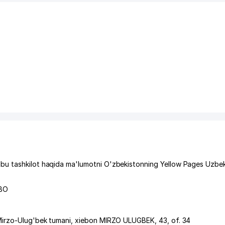
bu tashkilot haqida ma'lumotni O'zbekistonning Yellow Pages Uzbek
ВО
irzo-Ulug'bek tumani
,
xiеbon MIRZO ULUGBEK
, 43, of. 34