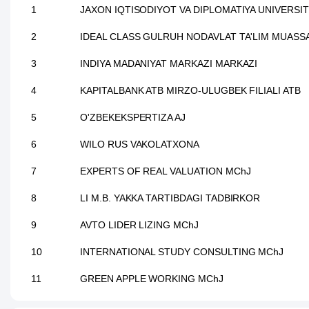
1
JAXON IQTISODIYOT VA DIPLOMATIYA UNIVERSIT
2
IDEAL CLASS GULRUH NODAVLAT TA'LIM MUASS
3
INDIYA MADANIYAT MARKAZI MARKAZI
4
KAPITALBANK ATB MIRZO-ULUGBEK FILIALI ATB
5
O'ZBEKEKSPERTIZA AJ
6
WILO RUS VAKOLATXONA
7
EXPERTS OF REAL VALUATION MChJ
8
LI M.B. YAKKA TARTIBDAGI TADBIRKOR
9
AVTO LIDER LIZING MChJ
10
INTERNATIONAL STUDY CONSULTING MChJ
11
GREEN APPLE WORKING MChJ
12
MUXTOR ASHRAFI UY-MUZEYI