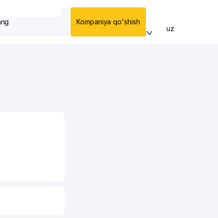
ang
Kompaniya qo'shish
uz