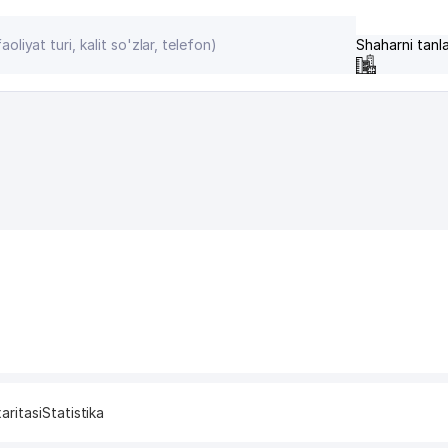
Shaharni tanl
aritasi
Statistika