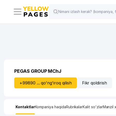
PEGAS GROUP MChJ
+99890 ... qo'ng'iroq qilish
Fikr qoldirish
Kontaktlar
Kompaniya haqida
Rubrikalar
Kalit so'zlar
Manzil x