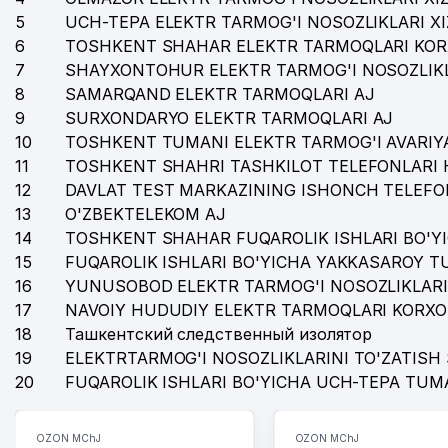
5
UCH-TEPA ELEKTR TARMOG'I NOSOZLIKLARI X
6
TOSHKENT SHAHAR ELEKTR TARMOQLARI KOR
7
SHAYXONTOHUR ELEKTR TARMOG'I NOSOZLIKL
8
SAMARQAND ELEKTR TARMOQLARI AJ
9
SURXONDARYO ELEKTR TARMOQLARI AJ
10
TOSHKENT TUMANI ELEKTR TARMOG'I AVARIYA
11
TOSHKENT SHAHRI TASHKILOT TELEFONLARI 
12
DAVLAT TEST MARKAZINING ISHONCH TELEFO
13
O'ZBEKTELEKOM AJ
14
TOSHKENT SHAHAR FUQAROLIK ISHLARI BO'Y
15
FUQAROLIK ISHLARI BO'YICHA YAKKASAROY 
16
YUNUSOBOD ELEKTR TARMOG'I NOSOZLIKLARI
17
NAVOIY HUDUDIY ELEKTR TARMOQLARI KORXO
18
Ташкентский следственный изолятор
19
ELEKTRTARMOG'I NOSOZLIKLARINI TO'ZATISH 
20
FUQAROLIK ISHLARI BO'YICHA UCH-TEPA TUM
OZON MChJ
OZON MChJ