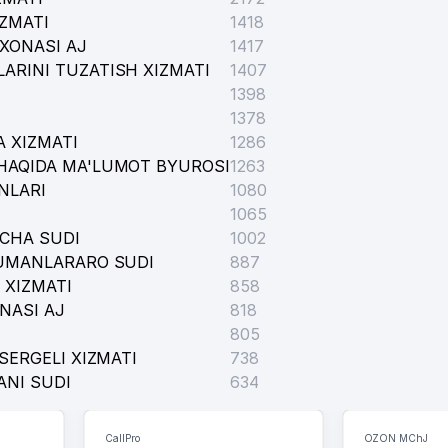
IZMATI
1418
XONASI AJ
1417
ARINI TUZATISH XIZMATI
1407
1398
1378
 XIZMATI
1286
HAQIDA MA'LUMOT BYUROSI
1263
NLARI
1080
1065
ICHA SUDI
1002
TUMANLARARO SUDI
887
 XIZMATI
858
NASI AJ
818
805
SERGELI XIZMATI
738
ANI SUDI
634
CallPro
OZON MChJ