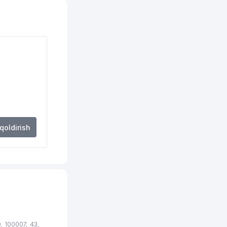
4 м
3 м
4 м
0 м
2 м
9 м
 qoldirish
 100007, 43,