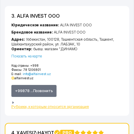
3. ALFA INVEST ООО
Юридическое название:
ALFA INVEST ООО
Брендовое название:
ALFA INVEST ООО
Адрес:
Узбекистан, 100128,
Ташкентская область
,
Ташкент
,
Шайхантахурский район
,
ул. ЛАБЗАК
, 10
Ориентир:
бывш. магазин "ДИНАМО
Показать на карте
Код страны:
+998
Факсы:
78 1206801
E-mail:
info@alfainvest.uz
alfainvest.uz
+99878 ...Позвонить
Рубрики, к которым относится организация
4. XAVFSIZ-HAYOT
PRO