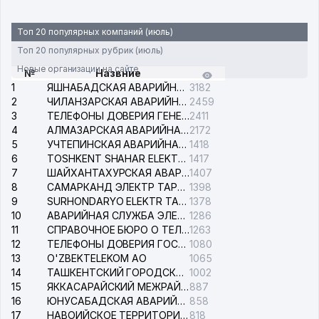
Топ 20 популярных компаний (июль)
Топ 20 популярных рубрик (июль)
Новые организации на сайте
№
Назвние
1
ЯШНАБАДСКАЯ АВАРИЙНАЯ СЛУЖБА ЭЛЕКТРОСЕТИ
3182
2
ЧИЛАНЗАРСКАЯ АВАРИЙНАЯ СЛУЖБА ЭЛЕКТРОСЕТИ
2459
3
ТЕЛЕФОНЫ ДОВЕРИЯ ГЕНЕРАЛЬНОЙ ПРОКУРАТУРЫ РЕСПУБЛИКИ УЗБЕКИСТАН
2411
4
АЛМАЗАРСКАЯ АВАРИЙНАЯ СЛУЖБА ЭЛЕКТРОСЕТИ
2172
5
УЧТЕПИНСКАЯ АВАРИЙНАЯ СЛУЖБА ЭЛЕКТРОСЕТИ
1418
6
TOSHKENT SHAHAR ELEKTR TARMOQLARI KORXONASI АО
1417
7
ШАЙХАНТАХУРСКАЯ АВАРИЙНАЯ СЛУЖБА ЭЛЕКТРОСЕТИ
1407
8
САМАРКАНД ЭЛЕКТР ТАРМОКЛАРИ АО
1398
9
SURHONDARYO ELEKTR TARMOKLARI АО
1378
10
АВАРИЙНАЯ СЛУЖБА ЭЛЕКТРОСЕТИ ТАШКЕНТСКОГО РАЙОНА
1286
11
СПРАВОЧНОЕ БЮРО О ТЕЛЕФОНАХ ОРГАНИЗАЦИЙ г. ТАШКЕНТА
1263
12
ТЕЛЕФОНЫ ДОВЕРИЯ ГОСУДАРСТВЕННОГО ЦЕНТРА ТЕСТИРОВАНИЯ
1080
13
O'ZBEKTELEKOM АО
1065
14
ТАШКЕНТСКИЙ ГОРОДСКОЙ СУД ПО ГРАЖДАНСКИМ ДЕЛАМ
1002
15
ЯККАСАРАЙСКИЙ МЕЖРАЙОННЫЙ СУД ПО ГРАЖДАНСКИМ ДЕЛАМ
887
16
ЮНУСАБАДСКАЯ АВАРИЙНАЯ СЛУЖБА ЭЛЕКТРОСЕТИ
858
17
НАВОИЙСКОЕ ТЕРРИТОРИАЛЬНОЕ ПРЕДПРИЯТИЕ ЭЛЕКТРОСЕТИ АО
818