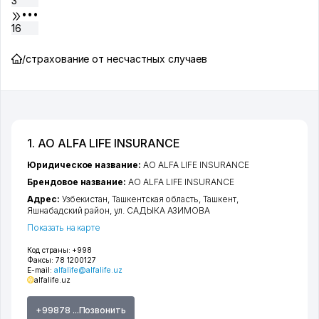
3
•••
16
/
страхование от несчастных случаев
1. АО ALFA LIFE INSURANCE
Юридическое название:
АО ALFA LIFE INSURANCE
Брендовое название:
АО ALFA LIFE INSURANCE
Адрес:
Узбекистан,
Ташкентская область
,
Ташкент
,
Яшнабадский район
,
ул. САДЫКА АЗИМОВА
Показать на карте
Код страны:
+998
Факсы:
78 1200127
E-mail:
alfalife@alfalife.uz
alfalife.uz
+99878 ...Позвонить