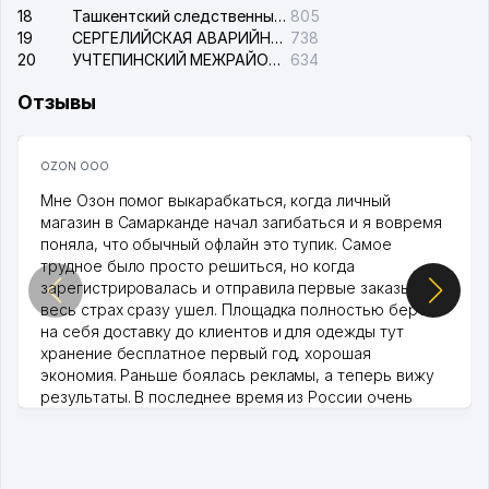
18
Ташкентский следственный изолятор
805
19
СЕРГЕЛИЙСКАЯ АВАРИЙНАЯ СЛУЖБА ЭЛЕКТРОСЕТИ
738
20
УЧТЕПИНСКИЙ МЕЖРАЙОННЫЙ СУД ПО ГРАЖДАНСКИМ ДЕЛАМ
634
Отзывы
OZON ООО
Мне Озон помог выкарабкаться, когда личный
магазин в Самарканде начал загибаться и я вовремя
поняла, что обычный офлайн это тупик. Самое
трудное было просто решиться, но когда
зарегистрировалась и отправила первые заказы,
весь страх сразу ушел. Площадка полностью берет
на себя доставку до клиентов и для одежды тут
хранение бесплатное первый год, хорошая
экономия. Раньше боялась рекламы, а теперь вижу
результаты. В последнее время из России очень
много заказывают, а вначале только по Узбекистану
брали, но вяло. Удалось раскрутиться, дальше
развиваюсь потихоньку😊
Hamida 03.08.2026 12:45:39