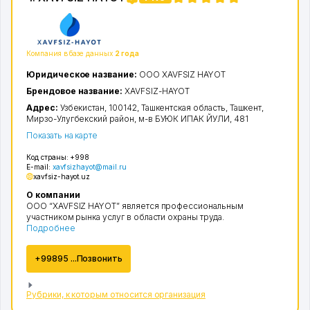
Компания в базе данных
2 года
Юридическое название:
ООО XAVFSIZ HAYOT
Брендовое название:
XAVFSIZ-HAYOT
Адрес:
Узбекистан, 100142,
Ташкентская область
,
Ташкент
,
Мирзо-Улугбекский район
,
м-в БУЮК ИПАК ЙУЛИ
, 481
Показать на карте
Код страны:
+998
E-mail:
xavfsizhayot@mail.ru
xavfsiz-hayot.uz
О компании
ООО “XAVFSIZ HAYOT” является профессиональным
участником рынка услуг в области охраны труда.
Подробнее
+99895 ...Позвонить
Рубрики, к которым относится организация