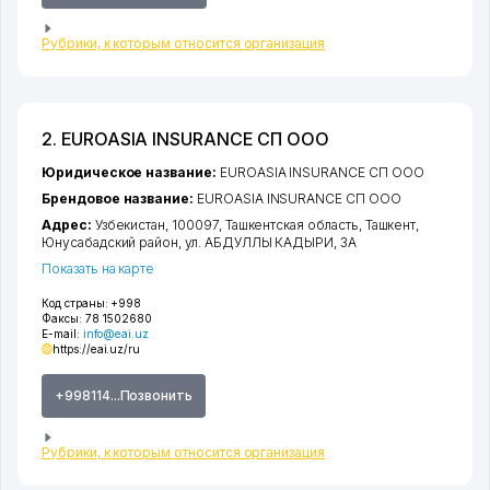
Рубрики, к которым относится организация
2. EUROASIA INSURANCE СП ООО
Юридическое название:
EUROASIA INSURANCE СП ООО
Брендовое название:
EUROASIA INSURANCE СП ООО
Адрес:
Узбекистан, 100097,
Ташкентская область
,
Ташкент
,
Юнусабадский район
,
ул. АБДУЛЛЫ КАДЫРИ
, 3А
Показать на карте
Код страны:
+998
Факсы:
78 1502680
E-mail:
info@eai.uz
https://eai.uz/ru
+998114...Позвонить
Рубрики, к которым относится организация