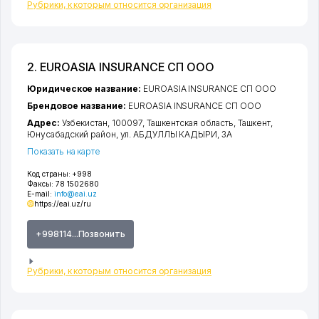
Рубрики, к которым относится организация
2. EUROASIA INSURANCE СП ООО
Юридическое название:
EUROASIA INSURANCE СП ООО
Брендовое название:
EUROASIA INSURANCE СП ООО
Адрес:
Узбекистан, 100097,
Ташкентская область
,
Ташкент
,
Юнусабадский район
,
ул. АБДУЛЛЫ КАДЫРИ
, 3А
Показать на карте
Код страны:
+998
Факсы:
78 1502680
E-mail:
info@eai.uz
https://eai.uz/ru
+998114...Позвонить
Рубрики, к которым относится организация