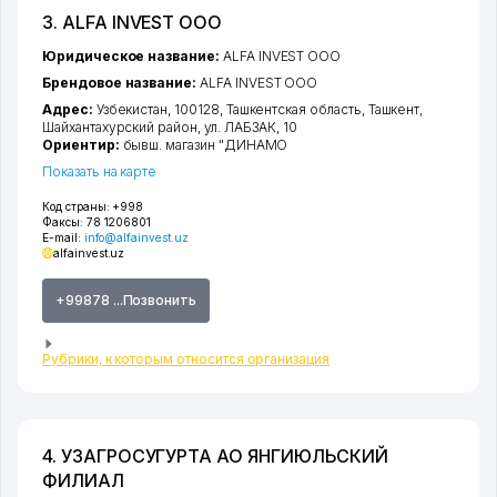
3. ALFA INVEST ООО
Юридическое название:
ALFA INVEST ООО
Брендовое название:
ALFA INVEST ООО
Адрес:
Узбекистан, 100128,
Ташкентская область
,
Ташкент
,
Шайхантахурский район
,
ул. ЛАБЗАК
, 10
Ориентир:
бывш. магазин "ДИНАМО
Показать на карте
Код страны:
+998
Факсы:
78 1206801
E-mail:
info@alfainvest.uz
alfainvest.uz
+99878 ...Позвонить
Рубрики, к которым относится организация
4. УЗАГРОСУГУРТА АО ЯНГИЮЛЬСКИЙ
ФИЛИАЛ