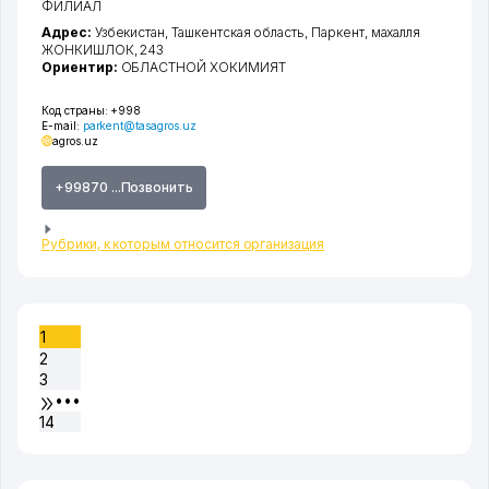
ФИЛИАЛ
Адрес:
Узбекистан,
Ташкентская область
,
Паркент
,
махалля
ЖОНКИШЛОК
, 243
Ориентир:
ОБЛАСТНОЙ ХОКИМИЯТ
Код страны:
+998
E-mail:
parkent@tasagros.uz
agros.uz
+99870 ...Позвонить
Рубрики, к которым относится организация
1
2
3
•••
14