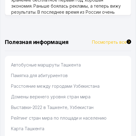
экономия. Раньше боялась рекламы, а теперь вижу
результаты. В последнее время из России очень
много заказывают, а вначале только по Узбекистану
брали, но вяло. Удалось раскрутиться, дальше
развиваюсь потихоньку😊
Hamida 03.08.2026 12:45:39
Полезная информация
Посмотреть все
Автобусные маршруты Ташкента
Памятка для абитуриентов
Расстояние между городами Узбекистана
Домены верхнего уровня стран мира
Выставки-2022 в Ташкенте, Узбекистан
Рейтинг стран мира по площади и населению
Карта Ташкента