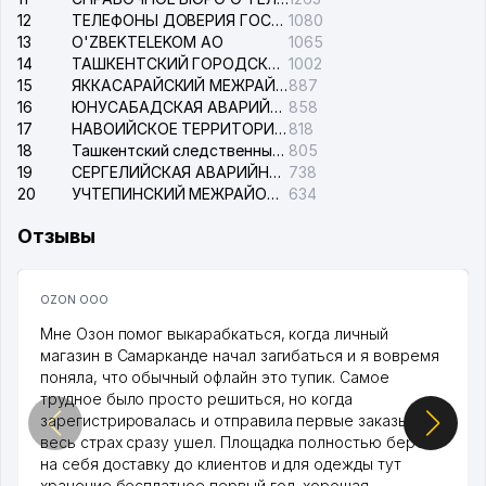
12
ТЕЛЕФОНЫ ДОВЕРИЯ ГОСУДАРСТВЕННОГО ЦЕНТРА ТЕСТИРОВАНИЯ
1080
13
O'ZBEKTELEKOM АО
1065
14
ТАШКЕНТСКИЙ ГОРОДСКОЙ СУД ПО ГРАЖДАНСКИМ ДЕЛАМ
1002
15
ЯККАСАРАЙСКИЙ МЕЖРАЙОННЫЙ СУД ПО ГРАЖДАНСКИМ ДЕЛАМ
887
16
ЮНУСАБАДСКАЯ АВАРИЙНАЯ СЛУЖБА ЭЛЕКТРОСЕТИ
858
17
НАВОИЙСКОЕ ТЕРРИТОРИАЛЬНОЕ ПРЕДПРИЯТИЕ ЭЛЕКТРОСЕТИ АО
818
18
Ташкентский следственный изолятор
805
19
СЕРГЕЛИЙСКАЯ АВАРИЙНАЯ СЛУЖБА ЭЛЕКТРОСЕТИ
738
20
УЧТЕПИНСКИЙ МЕЖРАЙОННЫЙ СУД ПО ГРАЖДАНСКИМ ДЕЛАМ
634
Отзывы
OZON ООО
Мне Озон помог выкарабкаться, когда личный
магазин в Самарканде начал загибаться и я вовремя
поняла, что обычный офлайн это тупик. Самое
трудное было просто решиться, но когда
зарегистрировалась и отправила первые заказы,
весь страх сразу ушел. Площадка полностью берет
на себя доставку до клиентов и для одежды тут
хранение бесплатное первый год, хорошая