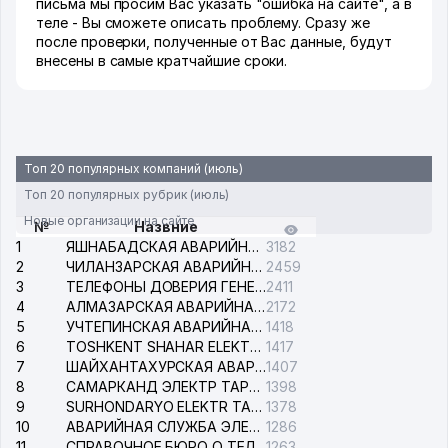
письма мы просим Вас указать "ошибка на сайте", а в
теле - Вы сможете описать проблему. Сразу же
после проверки, полученные от Вас данные, будут
внесены в самые кратчайшие сроки.
Топ 20 популярных компаний (июль)
Топ 20 популярных рубрик (июль)
Новые организации на сайте
№
Назвние
1
ЯШНАБАДСКАЯ АВАРИЙНАЯ СЛУЖБА ЭЛЕКТРОСЕТИ
3182
2
ЧИЛАНЗАРСКАЯ АВАРИЙНАЯ СЛУЖБА ЭЛЕКТРОСЕТИ
2459
3
ТЕЛЕФОНЫ ДОВЕРИЯ ГЕНЕРАЛЬНОЙ ПРОКУРАТУРЫ РЕСПУБЛИКИ УЗБЕКИСТАН
2411
4
АЛМАЗАРСКАЯ АВАРИЙНАЯ СЛУЖБА ЭЛЕКТРОСЕТИ
2172
5
УЧТЕПИНСКАЯ АВАРИЙНАЯ СЛУЖБА ЭЛЕКТРОСЕТИ
1418
6
TOSHKENT SHAHAR ELEKTR TARMOQLARI KORXONASI АО
1417
7
ШАЙХАНТАХУРСКАЯ АВАРИЙНАЯ СЛУЖБА ЭЛЕКТРОСЕТИ
1407
8
САМАРКАНД ЭЛЕКТР ТАРМОКЛАРИ АО
1398
9
SURHONDARYO ELEKTR TARMOKLARI АО
1378
10
АВАРИЙНАЯ СЛУЖБА ЭЛЕКТРОСЕТИ ТАШКЕНТСКОГО РАЙОНА
1286
11
СПРАВОЧНОЕ БЮРО О ТЕЛЕФОНАХ ОРГАНИЗАЦИЙ г. ТАШКЕНТА
1263