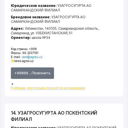
Юридическое название:
УЗАГРОСУГУРТА АО
САМАРКАНДСКИЙ ФИЛИАЛ
Брендовое название:
УЗАГРОСУГУРТА АО
САМАРКАНДСКИЙ ФИЛИАЛ
Адрес:
Узбекистан, 140105,
Самаркандская область
,
Самарканд
,
ул. УЗБЕКИСТАНСКАЯ
, 51
Ориентир:
школа №34
Код страны:
+998
Факсы:
66 2337191
E-mail:
sam@agres.uz
news.agros.uz
+99866 ...Позвонить
Рубрики, к которым относится организация
14. УЗАГРОСУГУРТА АО ПСКЕНТСКИЙ
ФИЛИАЛ
Юридическое название:
УЗАГРОСУГУРТА АО ПСКЕНТСКИЙ