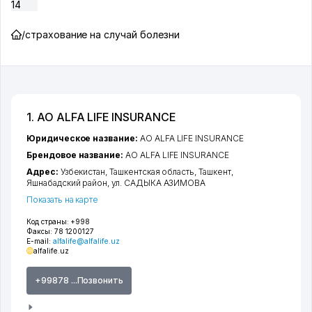
14
/
страхование на случай болезни
1. АО ALFA LIFE INSURANCE
Юридическое название:
АО ALFA LIFE INSURANCE
Брендовое название:
АО ALFA LIFE INSURANCE
Адрес:
Узбекистан,
Ташкентская область
,
Ташкент
,
Яшнабадский район
,
ул. САДЫКА АЗИМОВА
Показать на карте
Код страны:
+998
Факсы:
78 1200127
E-mail:
alfalife@alfalife.uz
alfalife.uz
+99878 ...Позвонить