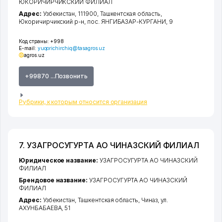
ЮКОРИЧИРЧИКСКИЙ ФИЛИАЛ
Адрес:
Узбекистан, 111900,
Ташкентская область
,
Юкоричирчикский р-н
,
пос. ЯНГИБАЗАР-КУРГАНИ
, 9
Код страны:
+998
E-mail:
yuqorichirchiq@tasagros.uz
agros.uz
+99870 ...Позвонить
Рубрики, к которым относится организация
7. УЗАГРОСУГУРТА АО ЧИНАЗСКИЙ ФИЛИАЛ
Юридическое название:
УЗАГРОСУГУРТА АО ЧИНАЗСКИЙ
ФИЛИАЛ
Брендовое название:
УЗАГРОСУГУРТА АО ЧИНАЗСКИЙ
ФИЛИАЛ
Адрес:
Узбекистан,
Ташкентская область
,
Чиназ
,
ул.
АХУНБАБАЕВА
, 51