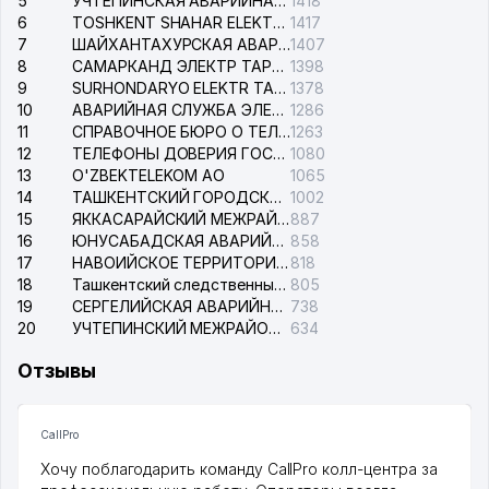
5
УЧТЕПИНСКАЯ АВАРИЙНАЯ СЛУЖБА ЭЛЕКТРОСЕТИ
1418
6
TOSHKENT SHAHAR ELEKTR TARMOQLARI KORXONASI АО
1417
7
ШАЙХАНТАХУРСКАЯ АВАРИЙНАЯ СЛУЖБА ЭЛЕКТРОСЕТИ
1407
8
САМАРКАНД ЭЛЕКТР ТАРМОКЛАРИ АО
1398
9
SURHONDARYO ELEKTR TARMOKLARI АО
1378
10
АВАРИЙНАЯ СЛУЖБА ЭЛЕКТРОСЕТИ ТАШКЕНТСКОГО РАЙОНА
1286
11
СПРАВОЧНОЕ БЮРО О ТЕЛЕФОНАХ ОРГАНИЗАЦИЙ г. ТАШКЕНТА
1263
12
ТЕЛЕФОНЫ ДОВЕРИЯ ГОСУДАРСТВЕННОГО ЦЕНТРА ТЕСТИРОВАНИЯ
1080
13
O'ZBEKTELEKOM АО
1065
14
ТАШКЕНТСКИЙ ГОРОДСКОЙ СУД ПО ГРАЖДАНСКИМ ДЕЛАМ
1002
15
ЯККАСАРАЙСКИЙ МЕЖРАЙОННЫЙ СУД ПО ГРАЖДАНСКИМ ДЕЛАМ
887
16
ЮНУСАБАДСКАЯ АВАРИЙНАЯ СЛУЖБА ЭЛЕКТРОСЕТИ
858
17
НАВОИЙСКОЕ ТЕРРИТОРИАЛЬНОЕ ПРЕДПРИЯТИЕ ЭЛЕКТРОСЕТИ АО
818
18
Ташкентский следственный изолятор
805
19
СЕРГЕЛИЙСКАЯ АВАРИЙНАЯ СЛУЖБА ЭЛЕКТРОСЕТИ
738
20
УЧТЕПИНСКИЙ МЕЖРАЙОННЫЙ СУД ПО ГРАЖДАНСКИМ ДЕЛАМ
634
Отзывы
CallPro
Хочу поблагодарить команду CallPro колл-центра за