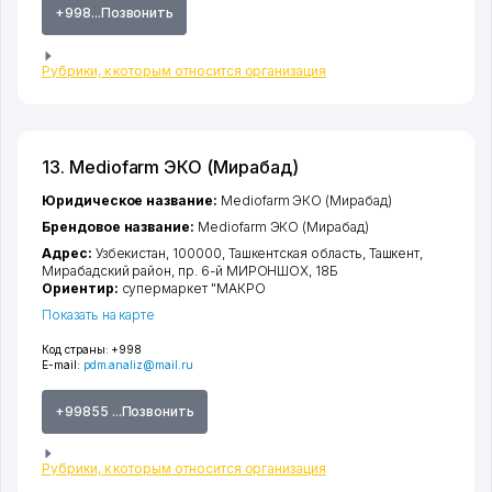
+998...Позвонить
Рубрики, к которым относится организация
13. Mediofarm ЭКО (Мирабад)
Юридическое название:
Mediofarm ЭКО (Мирабад)
Брендовое название:
Mediofarm ЭКО (Мирабад)
Адрес:
Узбекистан, 100000,
Ташкентская область
,
Ташкент
,
Мирабадский район
,
пр. 6-й МИРОНШОХ
, 18Б
Ориентир:
супермаркет "МАКРО
Показать на карте
Код страны:
+998
E-mail:
pdm.analiz@mail.ru
+99855 ...Позвонить
Рубрики, к которым относится организация