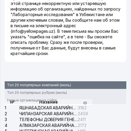
этой странице некорректную или устаревшую
информацию об организациях, найденных по запросу
"Лабораторные исследования" в Узбекистане или
другим ключевым словам, Вы сообщите нам об этом
в письме на электронный адрес
(info@yellowpages.uz). В теме письма мы просим Вас
указать "ошибка на сайте", а в теле - Вы сможете
описать проблему. Сразу же после проверки,
полученные от Вас данные, будут внесены в самые
кратчайшие сроки.
Топ 20 популярных компаний (июль)
Топ 20 популярных рубрик (июль)
Новые организации на сайте
№
Назвние
1
ЯШНАБАДСКАЯ АВАРИЙНАЯ СЛУЖБА ЭЛЕКТРОСЕТИ
3182
2
ЧИЛАНЗАРСКАЯ АВАРИЙНАЯ СЛУЖБА ЭЛЕКТРОСЕТИ
2459
3
ТЕЛЕФОНЫ ДОВЕРИЯ ГЕНЕРАЛЬНОЙ ПРОКУРАТУРЫ РЕСПУБЛИКИ УЗБЕКИСТАН
2411
4
АЛМАЗАРСКАЯ АВАРИЙНАЯ СЛУЖБА ЭЛЕКТРОСЕТИ
2172