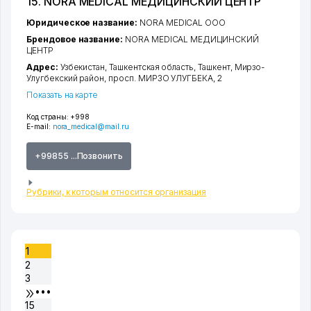
15. NORA MEDICAL МЕДИЦИНСКИЙ ЦЕНТР
Юридическое название:
NORA MEDICAL ООО
Брендовое название:
NORA MEDICAL МЕДИЦИНСКИЙ
ЦЕНТР
Адрес:
Узбекистан,
Ташкентская область
,
Ташкент
,
Мирзо-
Улугбекский район
,
просп. МИРЗО УЛУГБЕКА
, 2
Показать на карте
Код страны:
+998
E-mail:
nora_medical@mail.ru
+99855 ...Позвонить
Рубрики, к которым относится организация
1
2
3
•••
15