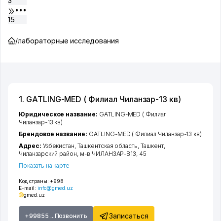
3
•••
15
/
лабораторные исследования
1. GATLING-MED ( Филиал Чиланзар-13 кв)
Юридическое название:
GATLING-MED ( Филиал
Чиланзар-13 кв)
Брендовое название:
GATLING-MED ( Филиал Чиланзар-13 кв)
Адрес:
Узбекистан,
Ташкентская область
,
Ташкент
,
Чиланзарский район
,
м-в ЧИЛАНЗАР-В13
, 45
Показать на карте
Код страны:
+998
E-mail:
info@gmed.uz
gmed.uz
Записаться
+99855 ...Позвонить