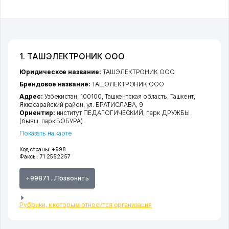
1. ТАШЭЛЕКТРОНИК ООО
Юридическое название:
ТАШЭЛЕКТРОНИК ООО
Брендовое название:
ТАШЭЛЕКТРОНИК ООО
Адрес:
Узбекистан, 100100,
Ташкентская область
,
Ташкент
,
Яккасарайский район
,
ул. БРАТИСЛАВА
, 9
Ориентир:
институт ПЕДАГОГИЧЕСКИЙ, парк ДРУЖБЫ
(бывш. парк БОБУРА)
Показать на карте
Код страны:
+998
Факсы:
71 2552257
+99871 ...Позвонить
Рубрики, к которым относится организация