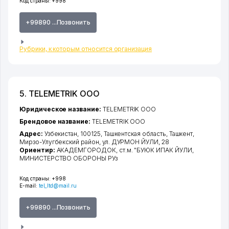
Код страны:
+998
+99890 ...Позвонить
Рубрики, к которым относится организация
5. TELEMETRIK ООО
Юридическое название:
TELEMETRIK ООО
Брендовое название:
TELEMETRIK ООО
Адрес:
Узбекистан, 100125,
Ташкентская область
,
Ташкент
,
Мирзо-Улугбекский район
,
ул. ДУРМОН ЙУЛИ
, 28
Ориентир:
АКАДЕМГОРОДОК, ст.м. "БУЮК ИПАК ЙУЛИ,
МИНИСТЕРСТВО ОБОРОНЫ РУз
Код страны:
+998
E-mail:
tel_ltd@mail.ru
+99890 ...Позвонить