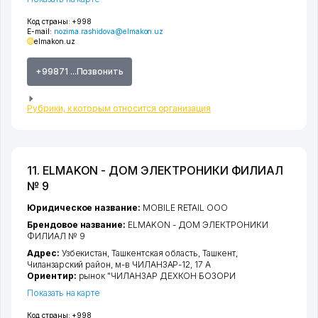
Код страны:
+998
E-mail:
nozima.rashidova@elmakon.uz
elmakon.uz
+99871 ...Позвонить
Рубрики, к которым относится организация
11. ELMAKON - ДОМ ЭЛЕКТРОНИКИ ФИЛИАЛ
№ 9
Юридическое название:
MOBILE RETAIL ООО
Брендовое название:
ELMAKON - ДОМ ЭЛЕКТРОНИКИ
ФИЛИАЛ № 9
Адрес:
Узбекистан,
Ташкентская область
,
Ташкент
,
Чиланзарский район
,
м-в ЧИЛАНЗАР-12
, 17 А
Ориентир:
рынок "ЧИЛАНЗАР ДЕХКОН БОЗОРИ
Показать на карте
Код страны:
+998