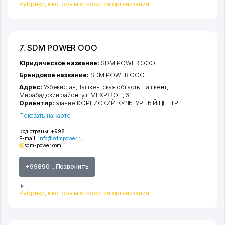
Рубрики, к которым относится организация
7. SDM POWER ООО
Юридическое название:
SDM POWER ООО
Брендовое название:
SDM POWER ООО
Адрес:
Узбекистан,
Ташкентская область
,
Ташкент
,
Мирабадский район
,
ул. МЕХРЖОН
, 61
Ориентир:
здание КОРЕЙСКИЙ КУЛЬТУРНЫЙ ЦЕНТР
Показать на карте
Код страны:
+998
E-mail:
info@sdmpower.ru
sdm-power.com
+99890 ...Позвонить
Рубрики, к которым относится организация