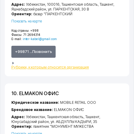
Адрес:
Узбекистан, 100016,
Ташкентская область
,
Ташкент
,
Яшнабадский район
,
ул. ПАРКЕНТСКАЯ
, 30 В
Ориентир:
базар "ПАРКЕНТСКИЙ
Показать на карте
Код страны:
+998
Факсы:
71 2694314
E-mail:
inter-kabel@gmail.com
+99871 ...Позвонить
Рубрики, к которым относится организация
10. ELMAKON ОФИС
Юридическое название:
MOBILE RETAIL ООО
Брендовое название:
ELMAKON ОФИС
Адрес:
Узбекистан,
Ташкентская область
,
Ташкент
,
Юнусабадский район
,
ул. АБДУЛЛЫ КАДЫРИ
, 35
Ориентир:
памятник "МОНУМЕНТ МУЖЕСТВА
Показать на карте