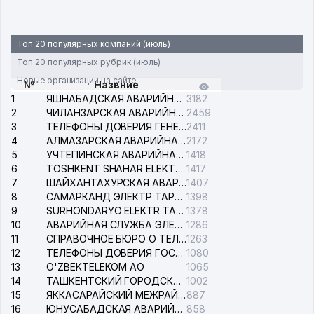
Топ 20 популярных компаний (июль)
Топ 20 популярных рубрик (июль)
Новые организации на сайте
№
Назвние
1
ЯШНАБАДСКАЯ АВАРИЙНАЯ СЛУЖБА ЭЛЕКТРОСЕТИ
3182
2
ЧИЛАНЗАРСКАЯ АВАРИЙНАЯ СЛУЖБА ЭЛЕКТРОСЕТИ
2459
3
ТЕЛЕФОНЫ ДОВЕРИЯ ГЕНЕРАЛЬНОЙ ПРОКУРАТУРЫ РЕСПУБЛИКИ УЗБЕКИСТАН
2411
4
АЛМАЗАРСКАЯ АВАРИЙНАЯ СЛУЖБА ЭЛЕКТРОСЕТИ
2172
5
УЧТЕПИНСКАЯ АВАРИЙНАЯ СЛУЖБА ЭЛЕКТРОСЕТИ
1418
6
TOSHKENT SHAHAR ELEKTR TARMOQLARI KORXONASI АО
1417
7
ШАЙХАНТАХУРСКАЯ АВАРИЙНАЯ СЛУЖБА ЭЛЕКТРОСЕТИ
1407
8
САМАРКАНД ЭЛЕКТР ТАРМОКЛАРИ АО
1398
9
SURHONDARYO ELEKTR TARMOKLARI АО
1378
10
АВАРИЙНАЯ СЛУЖБА ЭЛЕКТРОСЕТИ ТАШКЕНТСКОГО РАЙОНА
1286
11
СПРАВОЧНОЕ БЮРО О ТЕЛЕФОНАХ ОРГАНИЗАЦИЙ г. ТАШКЕНТА
1263
12
ТЕЛЕФОНЫ ДОВЕРИЯ ГОСУДАРСТВЕННОГО ЦЕНТРА ТЕСТИРОВАНИЯ
1080
13
O'ZBEKTELEKOM АО
1065
14
ТАШКЕНТСКИЙ ГОРОДСКОЙ СУД ПО ГРАЖДАНСКИМ ДЕЛАМ
1002
15
ЯККАСАРАЙСКИЙ МЕЖРАЙОННЫЙ СУД ПО ГРАЖДАНСКИМ ДЕЛАМ
887
16
ЮНУСАБАДСКАЯ АВАРИЙНАЯ СЛУЖБА ЭЛЕКТРОСЕТИ
858