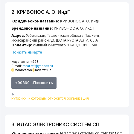
2. КРИВОНОС А. О. ИндП
Юридическое название:
КРИВОНОС А. О. ИндП
Брендовое название:
КРИВОНОС А. О. ИндП
Адрес:
Узбекистан,
Ташкентская область
,
Ташкент
,
Яккасарайский район
,
ул. ШОТА РУСТАВЕЛИ
, 65 А
Ориентир:
бывший кинотеатр "ГРАНД СИНЕМА
Показать на карте
Код страны:
+998
E-mail:
radar.off@yandex.ru
radaroff.com
radaroff.uz
+99890 ...Позвонить
Рубрики, к которым относится организация
3. ИДАС ЭЛЕКТРОНИКС СИСТЕМ СП
Юридическое название:
ИДАС ЭЛЕКТРОНИКС СИСТЕМ СП