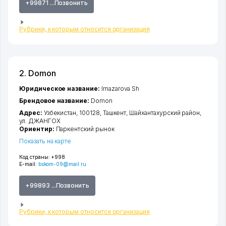
+99871 ...Позвонить
Рубрики, к которым относится организация
2. Domon
Юридическое название:
Irnazarova Sh
Брендовое название:
Domon
Адрес:
Узбекистан, 100128,
Ташкент
,
Шайхантахурский район
,
ул. ДЖАНГОХ
Ориентир:
Паркентский рынок
Показать на карте
Код страны:
+998
E-mail:
bskom-09@mail.ru
+99893 ...Позвонить
Рубрики, к которым относится организация