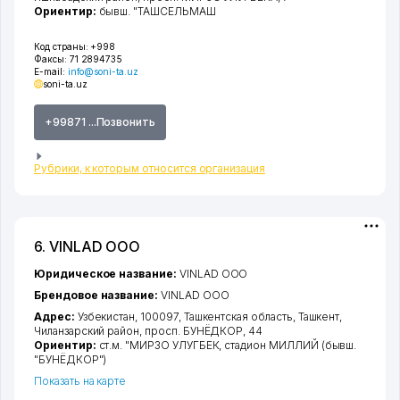
Ориентир:
бывш. "ТАШСЕЛЬМАШ
Код страны:
+998
Факсы:
71 2894735
E-mail:
info@soni-ta.uz
soni-ta.uz
+99871 ...Позвонить
Рубрики, к которым относится организация
6. VINLAD ООО
Юридическое название:
VINLAD ООО
Брендовое название:
VINLAD ООО
Адрес:
Узбекистан, 100097,
Ташкентская область
,
Ташкент
,
Чиланзарский район
,
просп. БУНЁДКОР
, 44
Ориентир:
ст.м. "МИРЗО УЛУГБЕК, стадион МИЛЛИЙ (бывш.
"БУНЁДКОР")
Показать на карте