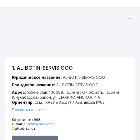
1. AL-BOTIN-SERVIS ООО
Юридическое название:
AL-BOTIN-SERVIS ООО
Брендовое название:
AL-BOTIN-SERVIS ООО
Адрес:
Узбекистан, 100099,
Ташкентская область
,
Ташкент
,
Юнусабадский район
,
ул. ШАХРИСТАНСКАЯ
, 4 А
Ориентир:
ст.м. "ХАБИБ АБДУЛЛАЕВ, школа №63
Показать на карте
Код страны:
+998
E-mail:
al-botin@rambler.ru
al-botin.gl.uz