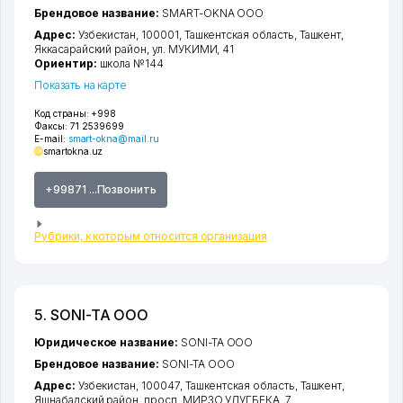
Брендовое название:
SMART-OKNA ООО
Адрес:
Узбекистан, 100001,
Ташкентская область
,
Ташкент
,
Яккасарайский район
,
ул. МУКИМИ
, 41
Ориентир:
школа №144
Показать на карте
Код страны:
+998
Факсы:
71 2539699
E-mail:
smart-okna@mail.ru
smartokna.uz
+99871 ...Позвонить
Рубрики, к которым относится организация
5. SONI-TA ООО
Юридическое название:
SONI-TA ООО
Брендовое название:
SONI-TA ООО
Адрес:
Узбекистан, 100047,
Ташкентская область
,
Ташкент
,
Яшнабадский район
,
просп. МИРЗО УЛУГБЕКА
, 7