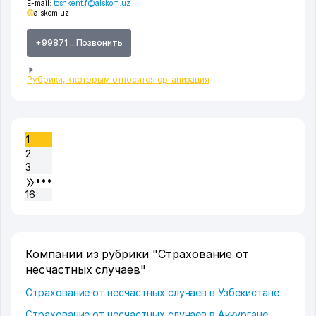
E-mail:
toshkent.f@alskom.uz
alskom.uz
+99871 ...Позвонить
Рубрики, к которым относится организация
1
2
3
•••
16
Компании из рубрики "Страхование от
несчастных случаев"
Страхование от несчастных случаев в Узбекистане
Страхование от несчастных случаев в Аккургане