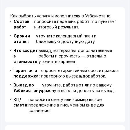
Как выбрать услугу и исполнителя в Узбекистане
Состав
попросите перечень работ “по пунктам”
работ:
и итоговый результат.
Сроки и
уточните календарный план и
этапы:
ближайшую доступную дату.
Что входит
выезд, материалы, дополнительные
в
работы и срочность — отдельно
стоимость:
уточнить заранее.
Гарантия и
спросите гарантийный срок и правила
поддержка:
повторного выезда/доработок.
Выезд по
уточните, работают ли по вашему
Узбекистану:
району и есть ли доплаты за выезд.
КП/
попросите смету или коммерческое
смета:
предложение в письменном виде для
сравнения.