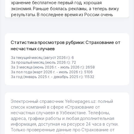
хранение бесплатное первый год, хорошая
экономия. Раньше боялась рекламы, а теперь вижу
результаты. В последнее время из России очень
много заказывают, а вначале только по Узбекистану
брали, но вяло. Удалось раскрутиться, дальше
развиваюсь потихоньку😊
Hamida 03.08.2026 12:45:39
Статистика просмотров рубрики: Страхование от
несчастных случаев
За текущий месяц (август 2026 г.): 6
За прошлый месяц (июль 2026 г.): 72
За 3 месяца (июнь 2026 г. - июль 2026 г.): 2658
За пол года (март 2026 г. - июль 2026 г.): 5106
За год (январь 2025 г. - декабрь 2025 г.): 11532
Электронный справочник Yellowpages.uz: полный
список компаний в сфере «Страхование от
несчастных случаев» в Узбекистане. Телефоны,
адреса, графики работы и любая дополнительная
информация, доступная на ресурсе 24 часа в сутки.
Только проверенные данные про Страхование от