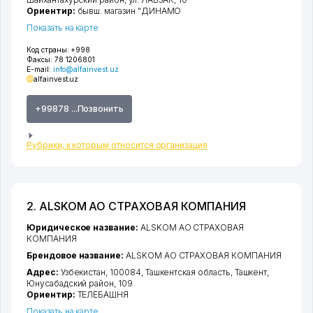
Ориентир:
бывш. магазин "ДИНАМО
Показать на карте
Код страны:
+998
Факсы:
78 1206801
E-mail:
info@alfainvest.uz
alfainvest.uz
+99878 ...Позвонить
Рубрики, к которым относится организация
2. ALSKOM АО СТРАХОВАЯ КОМПАНИЯ
Юридическое название:
ALSKOM АО СТРАХОВАЯ
КОМПАНИЯ
Брендовое название:
ALSKOM АО СТРАХОВАЯ КОМПАНИЯ
Адрес:
Узбекистан, 100084,
Ташкентская область
,
Ташкент
,
Юнусабадский район
, 109
Ориентир:
ТЕЛЕБАШНЯ
Показать на карте