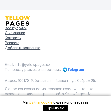
Все рубрики
О компании
Контакты
Реклама
Добавить компанию
Email: info@yellowpages.uz
По поводу размещения рекламы
Telegram
Адрес: 100170, Узбекистан, г. Ташкент, ул. Сайрам 25.
Любое копирование материалов возможно только с
разрешения администрации сайта YellowPages.Uz
Мы
файлы cookie
будет использовать
Copyright © Yellow Pages Uzbekistan, 2009 - 2026 / ООО
"Yellow Pages". Все права защищены All rights reserved.
Принимаю