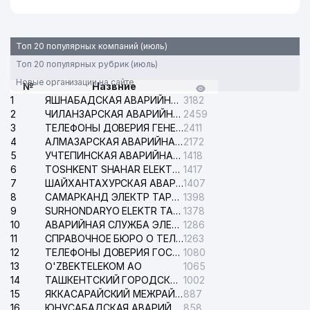
Топ 20 популярных компаний (июль)
Топ 20 популярных рубрик (июль)
Новые организации на сайте
№
Назвние
1
ЯШНАБАДСКАЯ АВАРИЙНАЯ СЛУЖБА ЭЛЕКТРОСЕТИ
3182
2
ЧИЛАНЗАРСКАЯ АВАРИЙНАЯ СЛУЖБА ЭЛЕКТРОСЕТИ
2459
3
ТЕЛЕФОНЫ ДОВЕРИЯ ГЕНЕРАЛЬНОЙ ПРОКУРАТУРЫ РЕСПУБЛИКИ УЗБЕКИСТАН
2411
4
АЛМАЗАРСКАЯ АВАРИЙНАЯ СЛУЖБА ЭЛЕКТРОСЕТИ
2172
5
УЧТЕПИНСКАЯ АВАРИЙНАЯ СЛУЖБА ЭЛЕКТРОСЕТИ
1418
6
TOSHKENT SHAHAR ELEKTR TARMOQLARI KORXONASI АО
1417
7
ШАЙХАНТАХУРСКАЯ АВАРИЙНАЯ СЛУЖБА ЭЛЕКТРОСЕТИ
1407
8
САМАРКАНД ЭЛЕКТР ТАРМОКЛАРИ АО
1398
9
SURHONDARYO ELEKTR TARMOKLARI АО
1378
10
АВАРИЙНАЯ СЛУЖБА ЭЛЕКТРОСЕТИ ТАШКЕНТСКОГО РАЙОНА
1286
11
СПРАВОЧНОЕ БЮРО О ТЕЛЕФОНАХ ОРГАНИЗАЦИЙ г. ТАШКЕНТА
1263
12
ТЕЛЕФОНЫ ДОВЕРИЯ ГОСУДАРСТВЕННОГО ЦЕНТРА ТЕСТИРОВАНИЯ
1080
13
O'ZBEKTELEKOM АО
1065
14
ТАШКЕНТСКИЙ ГОРОДСКОЙ СУД ПО ГРАЖДАНСКИМ ДЕЛАМ
1002
15
ЯККАСАРАЙСКИЙ МЕЖРАЙОННЫЙ СУД ПО ГРАЖДАНСКИМ ДЕЛАМ
887
16
ЮНУСАБАДСКАЯ АВАРИЙНАЯ СЛУЖБА ЭЛЕКТРОСЕТИ
858