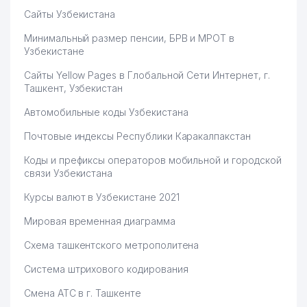
Сайты Узбекистана
FARZONA KOMMUNAL PLYUS
75
559 м
Минимальный размер пенсии, БРВ и МРОТ в
ТЧСЖ
Узбекистане
76
FELIX ALFA ООО
561 м
Сайты Yellow Pages в Глобальной Сети Интернет, г.
Ташкент, Узбекистан
77
CHINOR-MUNIS LYUKS ТЧСЖ
562 м
Автомобильные коды Узбекистана
78
SAYF PAINT MARKET ЧП
563 м
Почтовые индексы Республики Каракалпакстан
79
CHAROS MAKON ТЧСЖ
563 м
Коды и префиксы операторов мобильной и городской
80
ALIEN GROUP ООО
568 м
связи Узбекистана
Курсы валют в Узбекистане 2021
81
GOLDEN HOUSE ООО
577 м
Мировая временная диаграмма
82
АБДИГАНИЕВ С.А. ИндП
584 м
Схема ташкентского метрополитена
83
EOOD FARTUNA ЧП
591 м
Система штрихового кодирования
O'LKAM KOMMUNAL LYUKS
84
595 м
ТЧСЖ
Смена АТС в г. Ташкенте