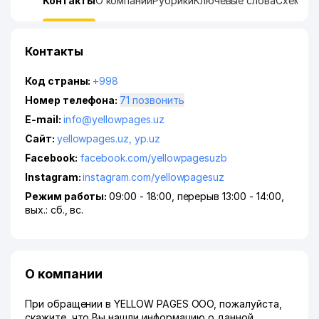
Контакты
О компании
Рубрики
Ключевые слова
Схема п
Контакты
Код страны:
+998
Номер телефона:
71 позвонить
E-mail:
info@yellowpages.uz
Сайт:
yellowpages.uz
,
yp.uz
Facebook:
facebook.com/yellowpagesuzb
Instagram:
instagram.com/yellowpagesuz
Режим работы:
09:00 - 18:00, перерыв 13:00 - 14:00,
вых.: сб., вс.
О компании
При обращении в YELLOW PAGES ООО, пожалуйста,
скажите, что Вы нашли информацию о данной