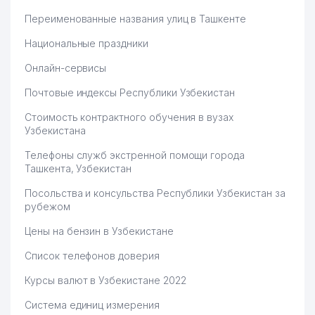
KAFOLAT KREDIT GROUP
66
MIKROMOLIYA TASHKILOTI
533 м
Переименованные названия улиц в Ташкенте
ООО
Национальные праздники
67
DARVOZA SAVDO ООО
536 м
Онлайн-сервисы
68
TOTAL LUB ЧП
537 м
Почтовые индексы Республики Узбекистан
ТУРОН БАНК АКБ
69
549 м
Стоимость контрактного обучения в вузах
МИРАБАДСКИЙ ФИЛИАЛ
Узбекистана
70
ORZU-FAZOLI LYUKS ТЧСЖ
551 м
Телефоны служб экстренной помощи города
Ташкента, Узбекистан
JULQUNBOY KOMMUNAL
71
552 м
SERVIS ТЧСЖ
Посольства и консульства Республики Узбекистан за
рубежом
XAND-SANO SERVIS LYUKS
72
555 м
Цены на бензин в Узбекистане
ТЧСЖ
Список телефонов доверия
ОБЩЕОБРАЗОВАТЕЛЬНАЯ
73
556 м
СРЕДНЯЯ ШКОЛА №231
Курсы валют в Узбекистане 2022
ROZA KOMMUNAL SERVIS
Система единиц измерения
74
557 м
ТЧСЖ