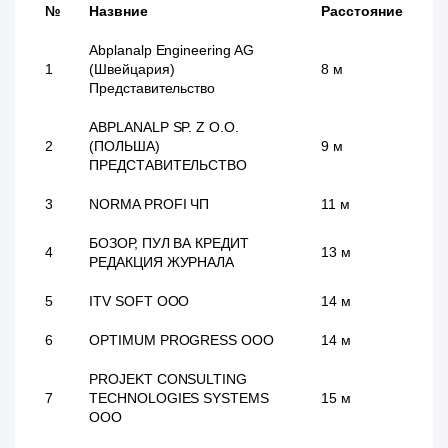
№
Назвние
Расстояние
Abplanalp Engineering AG
1
(Швейцария)
8 м
Представительство
ABPLANALP SP. Z O.O.
2
(ПОЛЬША)
9 м
ПРЕДСТАВИТЕЛЬСТВО
3
NORMA PROFI ЧП
11 м
БОЗОР, ПУЛ ВА КРЕДИТ
4
13 м
РЕДАКЦИЯ ЖУРНАЛА
5
ITV SOFT ООО
14 м
6
OPTIMUM PROGRESS ООО
14 м
PROJEKT CONSULTING
7
TECHNOLOGIES SYSTEMS
15 м
ООО