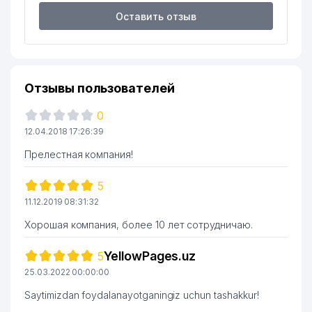
BALLY KOMMUNAL SERVIS
19
187 м
Оставить отзыв
ТЧСЖ
20
AVTO MASTER STAR ООО
189 м
21
ORIENTAL MANAGEMENT ДП
198 м
Отзывы пользователей
22
JASUR GRAND SERVICE ЧП
201 м
0
23
ALL SERVICE HOME ООО
205 м
12.04.2018 17:26:39
Прелестная компания!
24
АТС №291/293
213 м
НОТАРИАЛЬНАЯ КОНТОРА №1
5
25
238 м
МИРАБАДСКОГО РАЙОНА
11.12.2019 08:31:32
26
ДЕТСКИЙ САД №345
246 м
Хорошая компания, более 10 лет сотрудничаю.
27
CHEMICAL BUSINESS ООО
262 м
YellowPages.uz
5
25.03.2022 00:00:00
28
ELEKTROTEXNOLOGIYA ООО
266 м
Saytimizdan foydalanayotganingiz uchun tashakkur!
29
POLYTONER ЧП
267 м