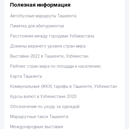
56
ПОСОЛЬСТВЕ РЕСПУБЛИКИ
439 м
Полезная информация
КОРЕЯ
Автобусные маршруты Ташкента
ELBIM ELEKTRONIK TASHKENT
57
445 м
ООО
Памятка для абитуриентов
58
ДЕТСКИЙ САД №553
470 м
Расстояние между городами Узбекистана
59
BAHTIYOR-SERVIS ТЧСЖ
477 м
Домены верхнего уровня стран мира
Выставки-2022 в Ташкенте, Узбекистан
60
VECTOR FORTUNA ООО
489 м
Рейтинг стран мира по площади и населению
61
ELECTRO-ENGINEERING ООО
499 м
Карта Ташкента
62
ОТДЕЛЕНИЕ СВЯЗИ №105
517 м
Коммунальные (ЖКХ) тарифы в Ташкенте, Узбекистан
TASHKENT DENTAL IMPLANT
63
523 м
ООО
Курсы валют в Узбекистане 2020
Обозначения по уходу за одеждой
64
AV GROUP ASIA ООО
529 м
Маршрутные такси Ташкента
65
VERY TASTY CAKES ООО
532 м
Международные выставки