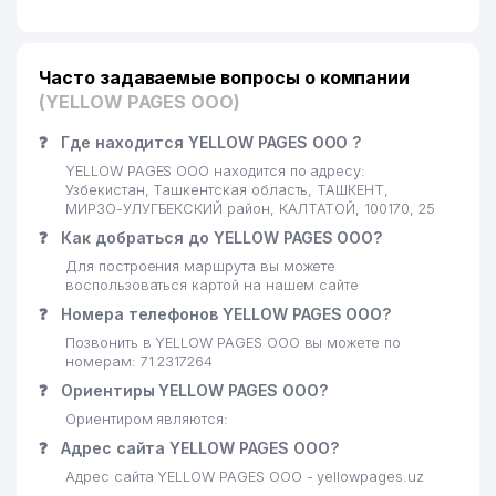
БОМОНД СЕРВИС КОММУНАЛ
30
273 м
ООО
Часто задаваемые вопросы о компании
31
WELL WOOD INC ООО
283 м
(YELLOW PAGES ООО)
RENAISSANCE DU DROIT
❓
Где находится YELLOW PAGES ООО ?
32
287 м
АДВОКАТСКОЕ БЮРО
YELLOW PAGES ООО находится по адресу:
Узбекистан, Ташкентская область, ТАШКЕНТ,
33
KANSMIR GROUP ООО
292 м
МИРЗО-УЛУГБЕКСКИЙ район, КАЛТАТОЙ, 100170, 25
❓
Как добраться до YELLOW PAGES ООО?
QORABULOQ SERVIS LYUKS
34
294 м
ТЧСЖ
Для построения маршрута вы можете
воспользоваться картой на нашем сайте
AGESSA TECHNOLOGIE
❓
Номера телефонов YELLOW PAGES ООО?
35
295 м
GROUP ООО
Позвонить в YELLOW PAGES ООО вы можете по
номерам: 71 2317264
GO'ZAL KOMMUNAL SERVIS
36
298 м
❓
Ориентиры YELLOW PAGES ООО?
ТЧСЖ
Ориентиром являются:
TOSHELECTROAPPARAT ИП
❓
37
Адрес сайта YELLOW PAGES ООО?
300 м
ООО
Адрес сайта YELLOW PAGES ООО - yellowpages.uz