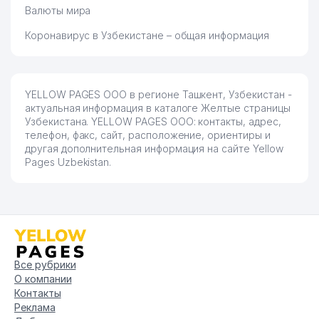
Валюты мира
ЯШНАБАДСКАЯ АВАРИЙНАЯ
85
616 м
СЛУЖБА ЭЛЕКТРОСЕТИ
Коронавирус в Узбекистане – общая информация
86
ВОЕННАЯ ЧАСТЬ №7534
621 м
87
CYS BRIDGE ООО
627 м
YELLOW PAGES ООО в регионе Ташкент, Узбекистан -
актуальная информация в каталоге Желтые страницы
ETALON MEBEL СЕМЕЙНОЕ
88
632 м
Узбекистана. YELLOW PAGES ООО: контакты, адрес,
ПРЕДПРИЯТИЕ
телефон, факс, сайт, расположение, ориентиры и
другая дополнительная информация на сайте Yellow
89
AUTO GAZ SYSTEMS ООО
636 м
Pages Uzbekistan.
90
POLY PARK STAR ООО
638 м
МЕХРИБОНЛИК ОБЩЕСТВО
СОЦИАЛЬНОЙ
91
ВЗАИМОПОМОЩИ
643 м
ИНВАЛИДОВ ЯШНАБАДСКОЕ
ОТДЕЛЕНИЕ ОТДЕЛЕНИЕ
Все рубрики
О компании
92
AURORA ELEKTRA ЧП
649 м
Контакты
Реклама
93
ZAMIN INVEST SAVDO ООО
651 м