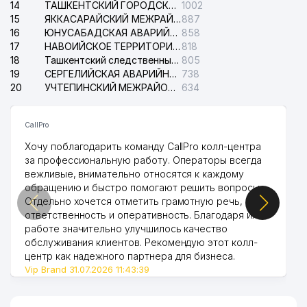
А. ФИТРАТ МАХАЛЛИНСКИЙ
14
ТАШКЕНТСКИЙ ГОРОДСКОЙ СУД ПО ГРАЖДАНСКИМ ДЕЛАМ
1002
48
381 м
КОМИТЕТ
15
ЯККАСАРАЙСКИЙ МЕЖРАЙОННЫЙ СУД ПО ГРАЖДАНСКИМ ДЕЛАМ
887
16
ЮНУСАБАДСКАЯ АВАРИЙНАЯ СЛУЖБА ЭЛЕКТРОСЕТИ
858
YANGI TURKISTON
17
НАВОИЙСКОЕ ТЕРРИТОРИАЛЬНОЕ ПРЕДПРИЯТИЕ ЭЛЕКТРОСЕТИ АО
818
49
381 м
KOMMUNALCHI ТЧСЖ
18
Ташкентский следственный изолятор
805
19
СЕРГЕЛИЙСКАЯ АВАРИЙНАЯ СЛУЖБА ЭЛЕКТРОСЕТИ
738
ТАШКЕНТСКИЙ ВОЕННО-
20
УЧТЕПИНСКИЙ МЕЖРАЙОННЫЙ СУД ПО ГРАЖДАНСКИМ ДЕЛАМ
634
АКАДЕМИЧЕСКИЙ ЛИЦЕЙ
50
"ТЕМУРБЕКЛАР МАКТАБИ"
388 м
НАЦИОНАЛЬНОЙ ГВАРДИИ
CallPro
РЕСПУБЛИКИ УЗБЕКИСТАН
Хочу поблагодарить команду CallPro колл-центра
за профессиональную работу. Операторы всегда
51
GOLDEN HOUSE ООО
405 м
вежливые, внимательно относятся к каждому
обращению и быстро помогают решить вопросы.
52
REGAL MEDIA ART ООО
409 м
Отдельно хочется отметить грамотную речь,
ответственность и оперативность. Благодаря их
53
MAESTRO PROEKT ООО
411 м
работе значительно улучшилось качество
54
TexnoDAT
416 м
обслуживания клиентов. Рекомендую этот колл-
центр как надежного партнера для бизнеса.
55
ABDUKARIMHOJI SERVIS ООО
427 м
Vip Brand 31.07.2026 11:43:39
ЦЕНТР ОБРАЗОВАНИЯ ПРИ