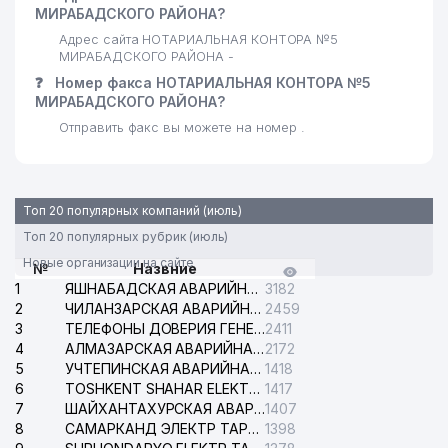
МИРАБАДСКОГО РАЙОНА?
Адрес сайта НОТАРИАЛЬНАЯ КОНТОРА №5
МИРАБАДСКОГО РАЙОНА -
❓
Номер факса НОТАРИАЛЬНАЯ КОНТОРА №5
МИРАБАДСКОГО РАЙОНА?
Отправить факс вы можете на номер .
Топ 20 популярных компаний (июль)
Топ 20 популярных рубрик (июль)
Новые организации на сайте
№
Назвние
1
ЯШНАБАДСКАЯ АВАРИЙНАЯ СЛУЖБА ЭЛЕКТРОСЕТИ
3182
2
ЧИЛАНЗАРСКАЯ АВАРИЙНАЯ СЛУЖБА ЭЛЕКТРОСЕТИ
2459
3
ТЕЛЕФОНЫ ДОВЕРИЯ ГЕНЕРАЛЬНОЙ ПРОКУРАТУРЫ РЕСПУБЛИКИ УЗБЕКИСТАН
2411
4
АЛМАЗАРСКАЯ АВАРИЙНАЯ СЛУЖБА ЭЛЕКТРОСЕТИ
2172
5
УЧТЕПИНСКАЯ АВАРИЙНАЯ СЛУЖБА ЭЛЕКТРОСЕТИ
1418
6
TOSHKENT SHAHAR ELEKTR TARMOQLARI KORXONASI АО
1417
7
ШАЙХАНТАХУРСКАЯ АВАРИЙНАЯ СЛУЖБА ЭЛЕКТРОСЕТИ
1407
8
САМАРКАНД ЭЛЕКТР ТАРМОКЛАРИ АО
1398