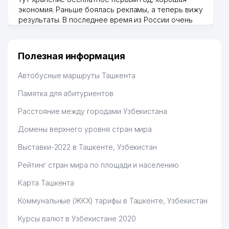
экономия. Раньше боялась рекламы, а теперь вижу
результаты. В последнее время из России очень
много заказывают, а вначале только по
Узбекистану брали, но вяло. Удалось раскрутиться,
дальше развиваюсь потихоньку😊
Полезная информация
Hamida 03.08.2026 12:45:39
Автобусные маршруты Ташкента
Памятка для абитуриентов
Расстояние между городами Узбекистана
Домены верхнего уровня стран мира
Выставки-2022 в Ташкенте, Узбекистан
Рейтинг стран мира по площади и населению
Карта Ташкента
Коммунальные (ЖКХ) тарифы в Ташкенте, Узбекистан
Курсы валют в Узбекистане 2020