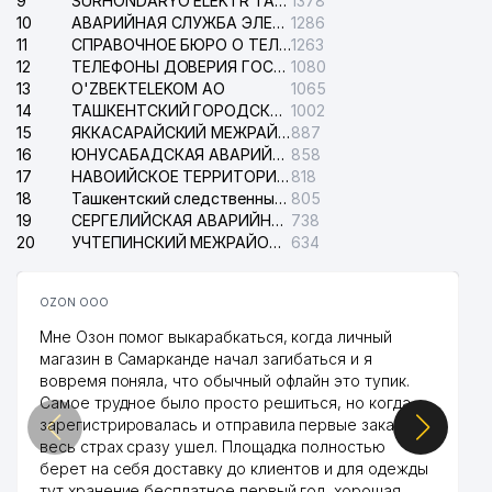
9
SURHONDARYO ELEKTR TARMOKLARI АО
1378
10
АВАРИЙНАЯ СЛУЖБА ЭЛЕКТРОСЕТИ ТАШКЕНТСКОГО РАЙОНА
1286
11
СПРАВОЧНОЕ БЮРО О ТЕЛЕФОНАХ ОРГАНИЗАЦИЙ г. ТАШКЕНТА
1263
12
ТЕЛЕФОНЫ ДОВЕРИЯ ГОСУДАРСТВЕННОГО ЦЕНТРА ТЕСТИРОВАНИЯ
1080
13
O'ZBEKTELEKOM АО
1065
14
ТАШКЕНТСКИЙ ГОРОДСКОЙ СУД ПО ГРАЖДАНСКИМ ДЕЛАМ
1002
15
ЯККАСАРАЙСКИЙ МЕЖРАЙОННЫЙ СУД ПО ГРАЖДАНСКИМ ДЕЛАМ
887
16
ЮНУСАБАДСКАЯ АВАРИЙНАЯ СЛУЖБА ЭЛЕКТРОСЕТИ
858
17
НАВОИЙСКОЕ ТЕРРИТОРИАЛЬНОЕ ПРЕДПРИЯТИЕ ЭЛЕКТРОСЕТИ АО
818
18
Ташкентский следственный изолятор
805
19
СЕРГЕЛИЙСКАЯ АВАРИЙНАЯ СЛУЖБА ЭЛЕКТРОСЕТИ
738
20
УЧТЕПИНСКИЙ МЕЖРАЙОННЫЙ СУД ПО ГРАЖДАНСКИМ ДЕЛАМ
634
OZON ООО
Мне Озон помог выкарабкаться, когда личный
магазин в Самарканде начал загибаться и я
вовремя поняла, что обычный офлайн это тупик.
Самое трудное было просто решиться, но когда
зарегистрировалась и отправила первые заказы,
весь страх сразу ушел. Площадка полностью
берет на себя доставку до клиентов и для одежды
тут хранение бесплатное первый год, хорошая