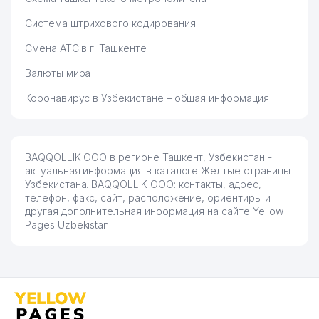
Система штрихового кодирования
ЦЕНТРАЛ АЗИЯ ДИЗЕЛЬ АВТО
75
754 м
СП ООО
Смена АТС в г. Ташкенте
76
TexnoDAT
754 м
Валюты мира
77
MAESTRO PROEKT ООО
756 м
Коронавирус в Узбекистане – общая информация
78
ECOVER ООО
757 м
79
ARCHER ООО
780 м
BAQQOLLIK ООО в регионе Ташкент, Узбекистан -
актуальная информация в каталоге Желтые страницы
PREMIUM LOGISTICS &
80
786 м
Узбекистана. BAQQOLLIK ООО: контакты, адрес,
FORVARDING ООО
телефон, факс, сайт, расположение, ориентиры и
другая дополнительная информация на сайте Yellow
SAY YELENA SERVICE
81
787 м
Pages Uzbekistan.
СЕМЕЙНОЕ ПРЕДПРИЯТИЕ
ГОРОДСКОЙ РОДИЛЬНЫЙ
82
792 м
КОМПЛЕКС №5
83
ALIEN GROUP ООО
822 м