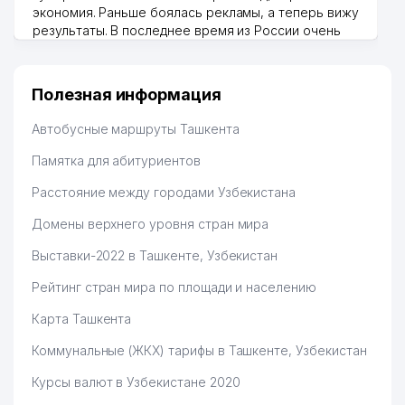
экономия. Раньше боялась рекламы, а теперь вижу
JULQUNBOY KOMMUNAL
50
537 м
результаты. В последнее время из России очень
SERVIS ТЧСЖ
много заказывают, а вначале только по
Узбекистану брали, но вяло. Удалось раскрутиться,
ETALON MEBEL СЕМЕЙНОЕ
51
538 м
дальше развиваюсь потихоньку😊
ПРЕДПРИЯТИЕ
Полезная информация
Hamida 03.08.2026 12:45:39
ТУРОН БАНК АКБ
Автобусные маршруты Ташкента
52
539 м
МИРАБАДСКИЙ ФИЛИАЛ
Памятка для абитуриентов
53
APEX PRODUCTION GROUP ЧП
553 м
Расстояние между городами Узбекистана
54
САХОВАТ БРОЙЛЕР ООО
564 м
Домены верхнего уровня стран мира
НОТАРИАЛЬНАЯ КОНТОРА №7
Выставки-2022 в Ташкенте, Узбекистан
55
579 м
МИРАБАДСКОГО РАЙОНА
Рейтинг стран мира по площади и населению
DESIGN-STUDIO NEW MEBEL
56
584 м
ООО
Карта Ташкента
Коммунальные (ЖКХ) тарифы в Ташкенте, Узбекистан
МЕХРИБОНЛИК ОБЩЕСТВО
СОЦИАЛЬНОЙ
Курсы валют в Узбекистане 2020
57
ВЗАИМОПОМОЩИ
585 м
ИНВАЛИДОВ ЯШНАБАДСКОЕ