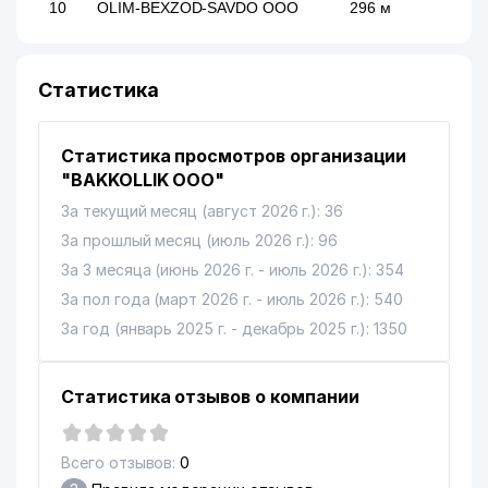
10
OLIM-BEXZOD-SAVDO ООО
296 м
QUALITY NATIONAL FOOD
11
298 м
ООО
Статистика
12
ZAFAR-I ЧП
303 м
Статистика просмотров организации
13
MIRANDOR SERVICE ООО
303 м
"BAKKOLLIK ООО"
14
ARASTU ООО
311 м
За текущий месяц (август 2026 г.): 36
За прошлый месяц (июль 2026 г.): 96
15
FITRAT KOMMUNALCHI ТЧСЖ
327 м
За 3 месяца (июнь 2026 г. - июль 2026 г.): 354
16
AVISA MED SERVIS ООО
328 м
За пол года (март 2026 г. - июль 2026 г.): 540
17
MIRODIL BEZAK SERVIS ООО
330 м
За год (январь 2025 г. - декабрь 2025 г.): 1350
18
LIRRON DESIGN ООО
332 м
Статистика отзывов о компании
GIPSOLITE CEILINGS GROUP
19
345 м
ЧП
Всего отзывов:
0
20
DAVRON ASIL SAVDO ООО
346 м