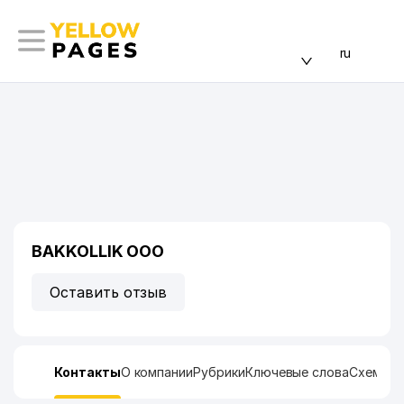
ru
BAKKOLLIK ООО
Оставить отзыв
Контакты
О компании
Рубрики
Ключевые слова
Схема п