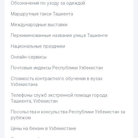
Обозначения по уходу за одеждой
ОТДЕЛЕНИЕ ОТДЕЛЕНИЕ
Маршрутные такси Ташкента
58
ELECTRO-ENGINEERING ООО
585 м
Международные выставки
НОТАРИАЛЬНАЯ КОНТОРА №5
59
589 м
Переименованные названия улиц в Ташкенте
МИРАБАДСКОГО РАЙОНА
Национальные праздники
AZIAELEKTROKOMPLEKT ИП
60
606 м
ООО
Онлайн-сервисы
61
ДЕТСКИЙ САД №308
615 м
Почтовые индексы Республики Узбекистан
62
SAYF PAINT MARKET ЧП
617 м
Стоимость контрактного обучения в вузах
Узбекистана
ОБЩЕОБРАЗОВАТЕЛЬНАЯ
63
629 м
Телефоны служб экстренной помощи города
СРЕДНЯЯ ШКОЛА №154
Ташкента, Узбекистан
64
CHAROS MAKON ТЧСЖ
635 м
Посольства и консульства Республики Узбекистан за
рубежом
SPECTRUM SERVICE MASTER
65
636 м
ООО
Цены на бензин в Узбекистане
66
VERY TASTY CAKES ООО
645 м