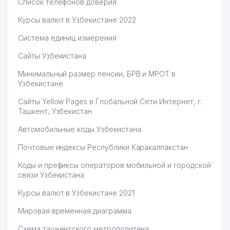
Список телефонов доверия
QORASUV KOMMUNAL-LYUKS
Курсы валют в Узбекистане 2022
67
655 м
ТЧСЖ
Система единиц измерения
ISKRA KOMMUNAL SERVIS
68
655 м
Сайты Узбекистана
ТЧСЖ
Минимальный размер пенсии, БРВ и МРОТ в
BEST QUALITY PRODUCTS
69
675 м
Узбекистане
ООО
Сайты Yellow Pages в Глобальной Сети Интернет, г.
СОЮЗ КИНОЛОГИЧЕСКИХ
Ташкент, Узбекистан
70
677 м
КЛУБОВ УЗБЕКИСТАНА
Автомобильные коды Узбекистана
71
RAFOAT ZIYO PHARM ООО
686 м
Почтовые индексы Республики Каракалпакстан
ТАБИАТ ДОГ
72
689 м
Коды и префиксы операторов мобильной и городской
КИНОЛОГИЧЕСКИЙ КЛУБ
связи Узбекистана
MAFTUNA BONU SAVDO
73
727 м
Курсы валют в Узбекистане 2021
СЕМЕЙНОЕ ПРЕДПРИЯТИЕ
Мировая временная диаграмма
ОБЩЕОБРАЗОВАТЕЛЬНАЯ
74
751 м
СРЕДНЯЯ ШКОЛА №156
Схема ташкентского метрополитена