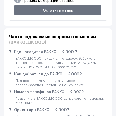
?
Правила модерации отзывов
21
ANVAR FARM SERVIS ООО
349 м
Оставить отзыв
22
ABACUS TA'LIM ЧП
352 м
23
FABRIKA OKON ООО
354 м
Часто задаваемые вопросы о компании
ГОРОДСКАЯ КЛИНИЧЕСКАЯ
24
361 м
(BAKKOLLIK ООО)
БОЛЬНИЦА № 3
❓
Где находится BAKKOLLIK ООО ?
25
BIOPLATINA MEDICAL ООО
362 м
BAKKOLLIK ООО находится по адресу: Узбекистан,
26
PROMEAT GROUP CORP ООО
365 м
Ташкентская область, ТАШКЕНТ, МИРАБАДСКИЙ
район, ЛОКОМОТИВНАЯ, 100072, 152
27
МЕДИКОТ СП ООО
367 м
❓
Как добраться до BAKKOLLIK ООО?
Для построения маршрута вы можете
28
ОТДЕЛЕНИЕ СВЯЗИ № 72
371 м
воспользоваться картой на нашем сайте
❓
Номера телефонов BAKKOLLIK ООО?
29
MURTAZO-FARM ООО
373 м
Позвонить в BAKKOLLIK ООО вы можете по номерам:
30
MUXAYYO TRADE ООО
376 м
71 2911047
❓
Ориентиры BAKKOLLIK ООО?
TYO ALEKSANDR
31
381 м