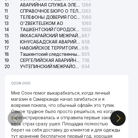
41
PARTNER LINE ООО
465 м
10
АВАРИЙНАЯ СЛУЖБА ЭЛЕКТРОСЕТИ ТАШКЕНТСКОГО РАЙОНА
1286
11
СПРАВОЧНОЕ БЮРО О ТЕЛЕФОНАХ ОРГАНИЗАЦИЙ г. ТАШКЕНТА
1263
FARZONA KOMMUNAL PLYUS
42
493 м
12
ТЕЛЕФОНЫ ДОВЕРИЯ ГОСУДАРСТВЕННОГО ЦЕНТРА ТЕСТИРОВАНИЯ
1080
ТЧСЖ
13
O'ZBEKTELEKOM АО
1065
14
ТАШКЕНТСКИЙ ГОРОДСКОЙ СУД ПО ГРАЖДАНСКИМ ДЕЛАМ
1002
O'LKAM KOMMUNAL LYUKS
43
497 м
15
ЯККАСАРАЙСКИЙ МЕЖРАЙОННЫЙ СУД ПО ГРАЖДАНСКИМ ДЕЛАМ
887
ТЧСЖ
16
ЮНУСАБАДСКАЯ АВАРИЙНАЯ СЛУЖБА ЭЛЕКТРОСЕТИ
858
17
НАВОИЙСКОЕ ТЕРРИТОРИАЛЬНОЕ ПРЕДПРИЯТИЕ ЭЛЕКТРОСЕТИ АО
818
СОЮЗ МОЛОДЕЖИ
18
Ташкентский следственный изолятор
805
44
УЗБЕКИСТАНА ЯШНАБАДСКОЕ
499 м
19
СЕРГЕЛИЙСКАЯ АВАРИЙНАЯ СЛУЖБА ЭЛЕКТРОСЕТИ
738
ОТДЕЛЕНИЕ
20
УЧТЕПИНСКИЙ МЕЖРАЙОННЫЙ СУД ПО ГРАЖДАНСКИМ ДЕЛАМ
634
45
ULFAT ЧП
520 м
OZON ООО
46
CHINOR-MUNIS LYUKS ТЧСЖ
530 м
Мне Озон помог выкарабкаться, когда личный
ROZA KOMMUNAL SERVIS
магазин в Самарканде начал загибаться и я
47
532 м
ТЧСЖ
вовремя поняла, что обычный офлайн это тупик.
Самое трудное было просто решиться, но когда
XAND-SANO SERVIS LYUKS
зарегистрировалась и отправила первые заказы,
48
533 м
ТЧСЖ
весь страх сразу ушел. Площадка полностью
берет на себя доставку до клиентов и для одежды
49
ORZU-FAZOLI LYUKS ТЧСЖ
537 м
тут хранение бесплатное первый год, хорошая