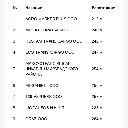
№
Назвние
Расстояние
1
AGRO MARKER PLUS ООО
216 м
2
MEGA FLORA FARM ООО
240 м
3
RUSTAM TRANS CARGO ООО
242 м
4
ECO TRANS CARGO ООО
247 м
МАХСУСТРАНС ИШЛАБ
5
ЧИКАРИШ МИРАБАДСКОГО
254 м
РАЙОНА
6
MEGANIKEL ООО
255 м
7
139 EXPRESS ООО
257 м
8
ШОСАИДОВ И.Н. ЧП
283 м
9
ORAZ ООО
284 м