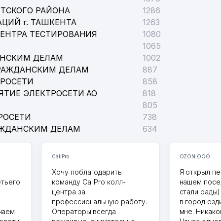
ТСКОГО РАЙОНА
1286
ЦИЙ г. ТАШКЕНТА
1263
ЦЕНТРА ТЕСТИРОВАНИЯ
1080
1065
АНСКИМ ДЕЛАМ
1002
РАЖДАНСКИМ ДЕЛАМ
887
ТРОСЕТИ
858
ЯТИЕ ЭЛЕКТРОСЕТИ АО
818
805
РОСЕТИ
738
АЖДАНСКИМ ДЕЛАМ
634
CallPro
OZON ООО
Хочу поблагодарить
Я открыл пе
етьего
команду CallPro колл-
нашем посе
центра за
стали рады)
профессиональную работу.
в город езд
чаем
Операторы всегда
мне. Никако