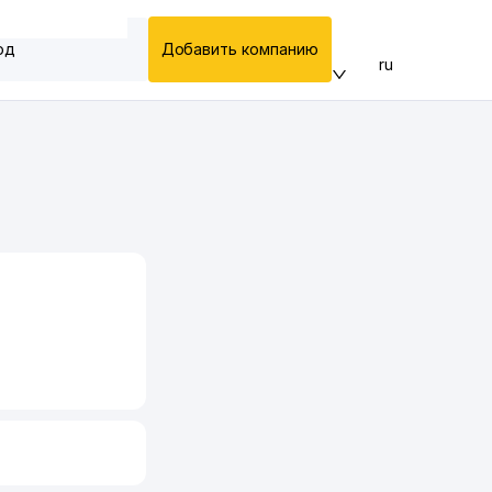
од
Добавить компанию
ru