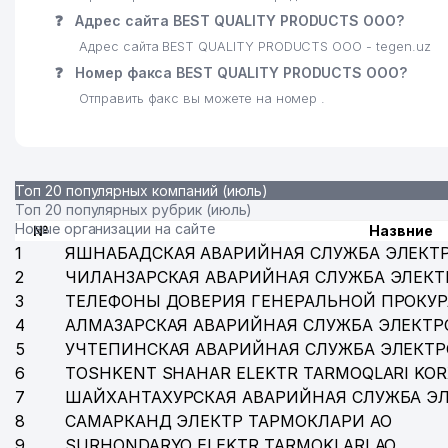
❓
Адрес сайта BEST QUALITY PRODUCTS ООО?
Адрес сайта BEST QUALITY PRODUCTS ООО - tegen.uz
❓
Номер факса BEST QUALITY PRODUCTS ООО?
Отправить факс вы можете на номер .
Топ 20 популярных компаний (июль)
Топ 20 популярных рубрик (июль)
Новые организации на сайте
№
Назвние
1
ЯШНАБАДСКАЯ АВАРИЙНАЯ СЛУЖБА ЭЛЕКТ
2
ЧИЛАНЗАРСКАЯ АВАРИЙНАЯ СЛУЖБА ЭЛЕКТ
3
ТЕЛЕФОНЫ ДОВЕРИЯ ГЕНЕРАЛЬНОЙ ПРОКУР
4
АЛМАЗАРСКАЯ АВАРИЙНАЯ СЛУЖБА ЭЛЕКТР
5
УЧТЕПИНСКАЯ АВАРИЙНАЯ СЛУЖБА ЭЛЕКТ
6
TOSHKENT SHAHAR ELEKTR TARMOQLARI KOR
7
ШАЙХАНТАХУРСКАЯ АВАРИЙНАЯ СЛУЖБА Э
8
САМАРКАНД ЭЛЕКТР ТАРМОКЛАРИ АО
9
SURHONDARYO ELEKTR TARMOKLARI АО