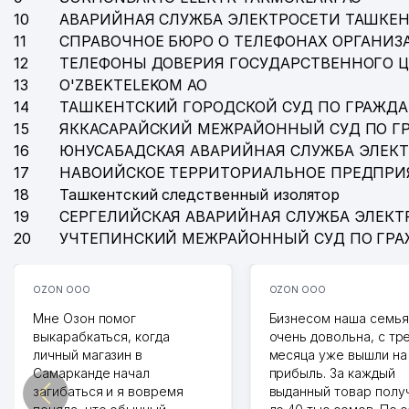
10
АВАРИЙНАЯ СЛУЖБА ЭЛЕКТРОСЕТИ ТАШКЕН
11
СПРАВОЧНОЕ БЮРО О ТЕЛЕФОНАХ ОРГАНИЗА
12
ТЕЛЕФОНЫ ДОВЕРИЯ ГОСУДАРСТВЕННОГО 
13
O'ZBEKTELEKOM АО
14
ТАШКЕНТСКИЙ ГОРОДСКОЙ СУД ПО ГРАЖД
15
ЯККАСАРАЙСКИЙ МЕЖРАЙОННЫЙ СУД ПО Г
16
ЮНУСАБАДСКАЯ АВАРИЙНАЯ СЛУЖБА ЭЛЕК
17
НАВОИЙСКОЕ ТЕРРИТОРИАЛЬНОЕ ПРЕДПРИ
18
Ташкентский следственный изолятор
19
СЕРГЕЛИЙСКАЯ АВАРИЙНАЯ СЛУЖБА ЭЛЕКТ
20
УЧТЕПИНСКИЙ МЕЖРАЙОННЫЙ СУД ПО ГР
OZON ООО
OZON ООО
Мне Озон помог
Бизнесом наша семья
выкарабкаться, когда
очень довольна, с тр
личный магазин в
месяца уже вышли на
Самарканде начал
прибыль. За каждый
загибаться и я вовремя
выданный товар полу