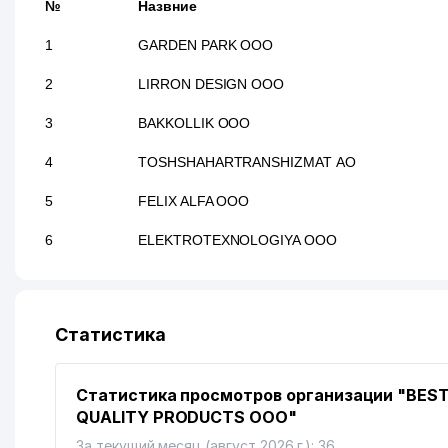
№
Назвние
1
GARDEN PARK ООО
2
LIRRON DESIGN ООО
3
BAKKOLLIK ООО
4
TOSHSHAHARTRANSHIZMAT АО
5
FELIX ALFA ООО
6
ELEKTROTEXNOLOGIYA ООО
Статистика
Статистика просмотров организации "BES
QUALITY PRODUCTS ООО"
За текущий месяц (август 2026 г.): 36