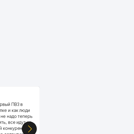
PALMA TEXTILE
рвый ПВЗ в
Yellowpages juda tez, aniq,
лке и как люди
qulay va sifatlik ishlaydi.
 не надо теперь
respect
ить, все идут ко
й конкуренции.