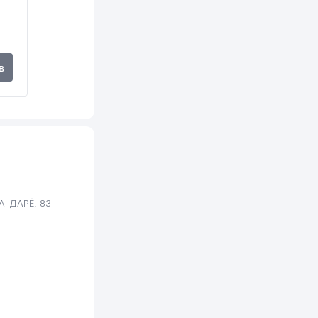
в
А-ДАРЁ, 83