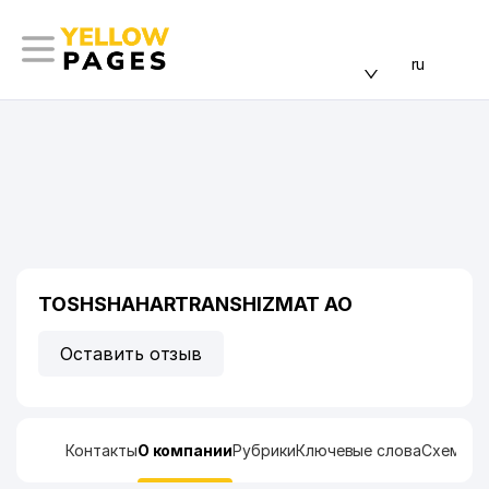
ru
TOSHSHAHARTRANSHIZMAT АО
Оставить отзыв
Контакты
О компании
Рубрики
Ключевые слова
Схема п