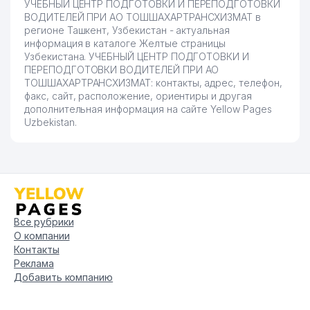
УЧЕБНЫЙ ЦЕНТР ПОДГОТОВКИ И ПЕРЕПОДГОТОВКИ
УЗЭЛЕКТРОАППАРАТ–
ВОДИТЕЛЕЙ ПРИ АО ТОШШАХАРТРАНСХИЗМАТ в
83
882 м
ЭЛЕКТРОЩИТ АО
регионе Ташкент, Узбекистан - актуальная
информация в каталоге Желтые страницы
VICTORY AND P АДВОКАТСКОЕ
Узбекистана. УЧЕБНЫЙ ЦЕНТР ПОДГОТОВКИ И
84
889 м
БЮРО
ПЕРЕПОДГОТОВКИ ВОДИТЕЛЕЙ ПРИ АО
ТОШШАХАРТРАНСХИЗМАТ: контакты, адрес, телефон,
TOSHELECTROAPPARAT ИП
факс, сайт, расположение, ориентиры и другая
85
902 м
ООО
дополнительная информация на сайте Yellow Pages
Uzbekistan.
86
ДЕТСКИЙ САД №174
909 м
ТАШКЕНТСКИЙ ВОЕННО-
АКАДЕМИЧЕСКИЙ ЛИЦЕЙ
87
"ТЕМУРБЕКЛАР МАКТАБИ"
921 м
НАЦИОНАЛЬНОЙ ГВАРДИИ
РЕСПУБЛИКИ УЗБЕКИСТАН
Все рубрики
О компании
88
ELEKTROTEXNOLOGIYA ООО
925 м
Контакты
Реклама
89
ANIMAL HEALTH ООО
936 м
Добавить компанию
90
DOLPHIN PRINT ООО
949 м