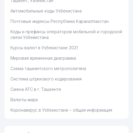
Ташкент, Узбекистан
Автомобильные коды Узбекистана
73
VECTOR FORTUNA ООО
827 м
Почтовые индексы Республики Каракалпакстан
74
AVTOSOZLASH-KTB ООО
832 м
Коды и префиксы операторов мобильной и городской
75
ЛЯХОВ А.Г. ИндП
832 м
связи Узбекистана
ОБЩЕОБРАЗОВАТЕЛЬНАЯ
Курсы валют в Узбекистане 2021
76
836 м
СРЕДНЯЯ ШКОЛА №154
Мировая временная диаграмма
TOPCHAN TASHKENT
77
844 м
Схема ташкентского метрополитена
СЕМЕЙНОЕ ПРЕДПРИЯТИЕ
Система штрихового кодирования
78
AMKODOR-TASHKENT ИП ООО
846 м
Смена АТС в г. Ташкенте
79
NIGSA KOMMUNAL ТЧСЖ
854 м
Валюты мира
80
ДЕТСКИЙ САД №282
855 м
Коронавирус в Узбекистане – общая информация
81
SIRIUS LIGHT ООО
863 м
82
BLACK SWAN CONSULTING ООО
865 м