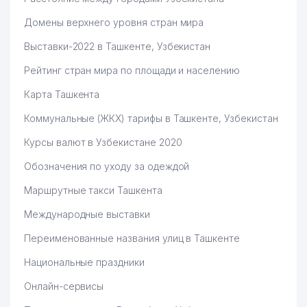
54
ДЕТСКИЙ САД №553
723 м
Домены верхнего уровня стран мира
АВТОРЕМОНТНЫЙ ЗАВОД №1
Выставки-2022 в Ташкенте, Узбекистан
55
732 м
им. И.В. СТРЕЛЬЦОВА УП
Рейтинг стран мира по площади и населению
56
RAFOAT ZIYO PHARM ООО
740 м
Карта Ташкента
ГОРОДСКОЙ РОДИЛЬНЫЙ
57
749 м
Коммунальные (ЖКХ) тарифы в Ташкенте, Узбекистан
КОМПЛЕКС №5
Курсы валют в Узбекистане 2020
58
BEST QUALITY PRODUCTS ООО
751 м
Обозначения по уходу за одеждой
59
БАБАХАНЯН А.Ю ИндП
755 м
Маршрутные такси Ташкента
QORASUV KOMMUNAL-LYUKS
60
757 м
Международные выставки
ТЧСЖ
Переименованные названия улиц в Ташкенте
61
ERTASH QURILISH KIMYO ООО
759 м
Национальные праздники
ISKRA KOMMUNAL SERVIS
62
759 м
ТЧСЖ
Онлайн-сервисы