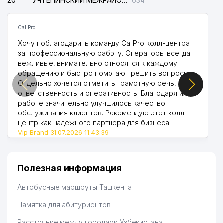
20
УЧТЕПИНСКИЙ МЕЖРАЙОННЫЙ СУД ПО ГРАЖДАНСКИМ ДЕЛАМ
634
44
ОТДЕЛЕНИЕ СВЯЗИ №105
666 м
CallPro
ИНСТИТУТ АЗИАТСКОГО
45
КУЛЬТУРНОГО РАЗВИТИЯ
678 м
Хочу поблагодарить команду CallPro колл-центра
(ИАКР) РЕСПУБЛИКИ КОРЕЯ
за профессиональную работу. Операторы всегда
вежливые, внимательно относятся к каждому
46
AGROMIR СП ООО
678 м
обращению и быстро помогают решить вопросы.
Отдельно хочется отметить грамотную речь,
47
OMEGA EYE ООО
679 м
ответственность и оперативность. Благодаря их
работе значительно улучшилось качество
48
ANGLESEY FOOD ООО
685 м
обслуживания клиентов. Рекомендую этот колл-
центр как надежного партнера для бизнеса.
49
KONTABRIK ООО
688 м
Vip Brand 31.07.2026 11:43:39
50
ALIEN GROUP ООО
692 м
51
BAHTIYOR-SERVIS ТЧСЖ
705 м
Полезная информация
NARGIZA FAYZ BARAKA
Автобусные маршруты Ташкента
52
709 м
СЕМЕЙНОЕ ПРЕДПРИЯТИЕ
Памятка для абитуриентов
53
ASIM MAJEED OPPAL-LAND ЧП
718 м
Расстояние между городами Узбекистана