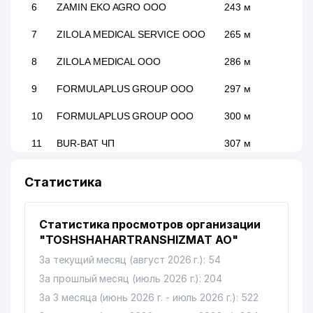
6
ZAMIN EKO AGRO ООО
243 м
7
ZILOLA MEDICAL SERVICE ООО
265 м
8
ZILOLA MEDICAL ООО
286 м
9
FORMULAPLUS GROUP ООО
297 м
10
FORMULAPLUS GROUP ООО
300 м
11
BUR-BAT ЧП
307 м
ОБЩЕОБРАЗОВАТЕЛЬНАЯ
12
376 м
Статистика
СРЕДНЯЯ ШКОЛА №158
ОБЩЕОБРАЗОВАТЕЛЬНАЯ
13
383 м
Статистика просмотров организации
СРЕДНЯЯ ШКОЛА №175
"TOSHSHAHARTRANSHIZMAT АО"
ТАШКЕНТСКАЯ
14
387 м
За текущий месяц (август 2026 г.): 54
МЕЖДУНАРОДНАЯ ШКОЛА НОУ
За прошлый месяц (июль 2026 г.): 204
15
VOSTOK MED GIRUDA ЧП
399 м
За 3 месяца (июнь 2026 г. - июль 2026 г.): 522