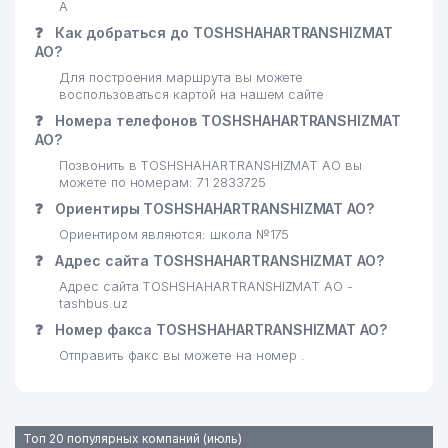
24
ARCHER ООО
467 м
А
❓
Как добраться до TOSHSHAHARTRANSHIZMAT
25
ZAMIN INVEST SAVDO ООО
544 м
АО?
Для построения маршрута вы можете
26
AURORA ELEKTRA ЧП
546 м
воспользоваться картой на нашем сайте
❓
Номера телефонов TOSHSHAHARTRANSHIZMAT
27
TAVS ELITE ООО
571 м
АО?
28
ADEL SOL ЧП
575 м
Позвонить в TOSHSHAHARTRANSHIZMAT АО вы
можете по номерам: 71 2833725
PROFESSIONAL KITCHEN
❓
Ориентиры TOSHSHAHARTRANSHIZMAT АО?
29
581 м
SOLUTIONS ИП ООО
Ориентиром являются: школа №175
30
ARCHER ООО
597 м
❓
Адрес сайта TOSHSHAHARTRANSHIZMAT АО?
Адрес сайта TOSHSHAHARTRANSHIZMAT АО -
31
GAZ NEFT-AVTO BENZIN ООО
598 м
tashbus.uz
❓
Номер факса TOSHSHAHARTRANSHIZMAT АО?
32
ИНТЕРГАЗ СП
607 м
Отправить факс вы можете на номер .
33
EOOD FARTUNA ЧП
612 м
34
AKY TECHNOLOGY ООО
613 м
Топ 20 популярных компаний (июль)