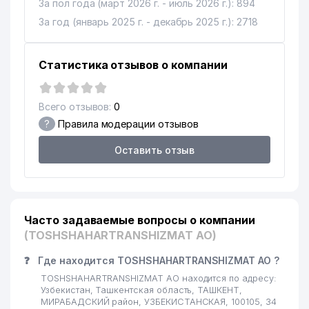
За пол года (март 2026 г. - июль 2026 г.): 894
16
GARDEN PARK ООО
399 м
За год (январь 2025 г. - декабрь 2025 г.): 2718
САРЫКУЛЬ МАХАЛЛИНСКИЙ
17
407 м
КОМИТЕТ
Статистика отзывов о компании
ДЕТСКАЯ ЖЕЛЕЗНОДОРОЖНАЯ
18
БОЛЬНИЦА АО УЗБЕКИСТОН
408 м
ТЕМИР ЙУЛЛАРИ
Всего отзывов:
0
?
Правила модерации отзывов
ОБЩЕОБРАЗОВАТЕЛЬНАЯ
19
421 м
СРЕДНЯЯ ШКОЛА № 56
Оставить отзыв
HIMOYA OSTIDA АДВОКАТСКОЕ
20
431 м
БЮРО
21
S-COOL НОУ
447 м
Часто задаваемые вопросы о компании
РАЙОННОЕ ОТДЕЛЕНИЕ
(TOSHSHAHARTRANSHIZMAT АО)
22
ДОШКОЛЬНОГО ОБРАЗОВАНИЯ
460 м
МИРАБАДСКОГО РАЙОНА
❓
Где находится TOSHSHAHARTRANSHIZMAT АО ?
TOSHSHAHARTRANSHIZMAT АО находится по адресу:
23
AL-FATTOH BARAKA FARM ООО
461 м
Узбекистан, Ташкентская область, ТАШКЕНТ,
МИРАБАДСКИЙ район, УЗБЕКИСТАНСКАЯ, 100105, 34