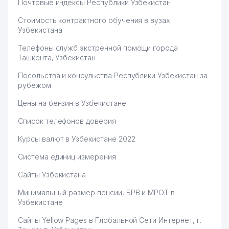
ЦЕНТР ОБРАЗОВАНИЯ ПРИ
Почтовые индексы Республики Узбекистан
63
ПОСОЛЬСТВЕ РЕСПУБЛИКИ
763 м
Стоимость контрактного обучения в вузах
КОРЕЯ
Узбекистана
НОТАРИАЛЬНАЯ КОНТОРА №5
64
766 м
Телефоны служб экстренной помощи города
МИРАБАДСКОГО РАЙОНА
Ташкента, Узбекистан
НОТАРИАЛЬНАЯ КОНТОРА №7
65
776 м
Посольства и консульства Республики Узбекистан за
МИРАБАДСКОГО РАЙОНА
рубежом
66
IXTIYORJON AVTO ООО
783 м
Цены на бензин в Узбекистане
67
ARBIS-KLIMAT SERVIS ЧП
792 м
Список телефонов доверия
Курсы валют в Узбекистане 2022
68
САХОВАТ БРОЙЛЕР ООО
794 м
Система единиц измерения
69
FANTAST ЧП
804 м
Сайты Узбекистана
70
BAXT XIZMAT ООО
806 м
Минимальный размер пенсии, БРВ и МРОТ в
71
APEX PRODUCTION GROUP ЧП
824 м
Узбекистане
ПРОТИВОТУБЕРКУЛЕЗНЫЙ
Сайты Yellow Pages в Глобальной Сети Интернет, г.
72
827 м
ДИСПАНСЕР № 5