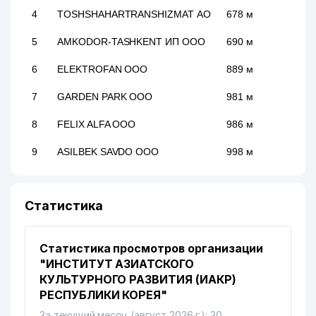
4
TOSHSHAHARTRANSHIZMAT АО
678 м
5
AMKODOR-TASHKENT ИП ООО
690 м
6
ELEKTROFAN ООО
889 м
7
GARDEN PARK ООО
981 м
8
FELIX ALFA ООО
986 м
9
ASILBEK SAVDO ООО
998 м
Статистика
Статистика просмотров организации
"ИНСТИТУТ АЗИАТСКОГО
КУЛЬТУРНОГО РАЗВИТИЯ (ИАКР)
РЕСПУБЛИКИ КОРЕЯ"
За текущий месяц (август 2026 г.): 30