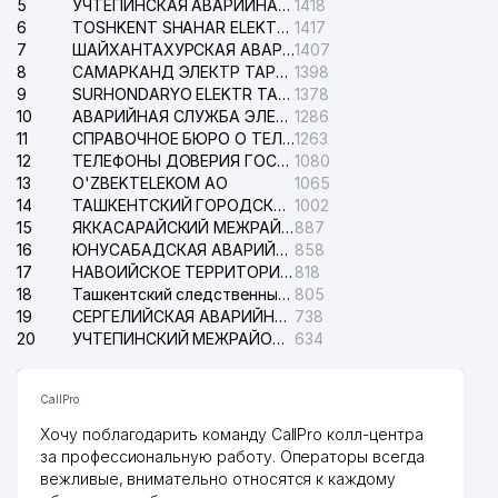
5
УЧТЕПИНСКАЯ АВАРИЙНАЯ СЛУЖБА ЭЛЕКТРОСЕТИ
1418
6
TOSHKENT SHAHAR ELEKTR TARMOQLARI KORXONASI АО
1417
7
ШАЙХАНТАХУРСКАЯ АВАРИЙНАЯ СЛУЖБА ЭЛЕКТРОСЕТИ
1407
8
САМАРКАНД ЭЛЕКТР ТАРМОКЛАРИ АО
1398
9
SURHONDARYO ELEKTR TARMOKLARI АО
1378
10
АВАРИЙНАЯ СЛУЖБА ЭЛЕКТРОСЕТИ ТАШКЕНТСКОГО РАЙОНА
1286
11
СПРАВОЧНОЕ БЮРО О ТЕЛЕФОНАХ ОРГАНИЗАЦИЙ г. ТАШКЕНТА
1263
12
ТЕЛЕФОНЫ ДОВЕРИЯ ГОСУДАРСТВЕННОГО ЦЕНТРА ТЕСТИРОВАНИЯ
1080
13
O'ZBEKTELEKOM АО
1065
14
ТАШКЕНТСКИЙ ГОРОДСКОЙ СУД ПО ГРАЖДАНСКИМ ДЕЛАМ
1002
15
ЯККАСАРАЙСКИЙ МЕЖРАЙОННЫЙ СУД ПО ГРАЖДАНСКИМ ДЕЛАМ
887
16
ЮНУСАБАДСКАЯ АВАРИЙНАЯ СЛУЖБА ЭЛЕКТРОСЕТИ
858
17
НАВОИЙСКОЕ ТЕРРИТОРИАЛЬНОЕ ПРЕДПРИЯТИЕ ЭЛЕКТРОСЕТИ АО
818
18
Ташкентский следственный изолятор
805
19
СЕРГЕЛИЙСКАЯ АВАРИЙНАЯ СЛУЖБА ЭЛЕКТРОСЕТИ
738
20
УЧТЕПИНСКИЙ МЕЖРАЙОННЫЙ СУД ПО ГРАЖДАНСКИМ ДЕЛАМ
634
CallPro
Хочу поблагодарить команду CallPro колл-центра
за профессиональную работу. Операторы всегда
вежливые, внимательно относятся к каждому