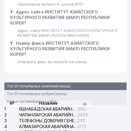
Ориентиром являются: школа №57
❓
Адрес сайта ИНСТИТУТ АЗИАТСКОГО
КУЛЬТУРНОГО РАЗВИТИЯ (ИАКР) РЕСПУБЛИКИ
КОРЕЯ?
Адрес сайта ИНСТИТУТ АЗИАТСКОГО КУЛЬТУРНОГО
РАЗВИТИЯ (ИАКР) РЕСПУБЛИКИ КОРЕЯ -
❓
Номер факса ИНСТИТУТ АЗИАТСКОГО
КУЛЬТУРНОГО РАЗВИТИЯ (ИАКР) РЕСПУБЛИКИ
КОРЕЯ?
Отправить факс вы можете на номер .
Топ 20 популярных компаний (июль)
Топ 20 популярных рубрик (июль)
Новые организации на сайте
№
Назвние
1
ЯШНАБАДСКАЯ АВАРИЙНАЯ СЛУЖБА ЭЛЕКТРОСЕТИ
3182
2
ЧИЛАНЗАРСКАЯ АВАРИЙНАЯ СЛУЖБА ЭЛЕКТРОСЕТИ
2459
3
ТЕЛЕФОНЫ ДОВЕРИЯ ГЕНЕРАЛЬНОЙ ПРОКУРАТУРЫ РЕСПУБЛИКИ УЗБЕКИСТАН
2411
4
АЛМАЗАРСКАЯ АВАРИЙНАЯ СЛУЖБА ЭЛЕКТРОСЕТИ
2172