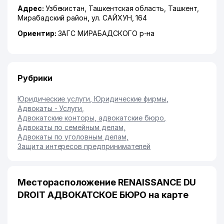
Адрес:
Узбекистан,
Ташкентская область
,
Ташкент
,
Мирабадский район
,
ул. САЙХУН
, 164
Ориентир:
ЗАГС МИРАБАДСКОГО р-на
Рубрики
Юридические услуги, Юридические фирмы
,
Адвокаты - Услуги
,
Адвокатские конторы, адвокатские бюро
,
Адвокаты по семейным делам
,
Адвокаты по уголовным делам
,
Защита интересов предпринимателей
Месторасположение RENAISSANCE DU
DROIT АДВОКАТСКОЕ БЮРО на карте