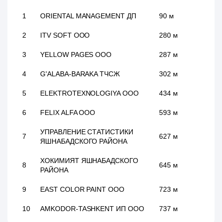
1
ORIENTAL MANAGEMENT ДП
90 м
2
ITV SOFT ООО
280 м
3
YELLOW PAGES ООО
287 м
4
G'ALABA-BARAKA ТЧСЖ
302 м
5
ELEKTROTEXNOLOGIYA ООО
434 м
6
FELIX ALFA ООО
593 м
УПРАВЛЕНИЕ СТАТИСТИКИ
7
627 м
ЯШНАБАДСКОГО РАЙОНА
ХОКИМИЯТ ЯШНАБАДСКОГО
8
645 м
РАЙОНА
9
EAST COLOR PAINT ООО
723 м
10
AMKODOR-TASHKENT ИП ООО
737 м