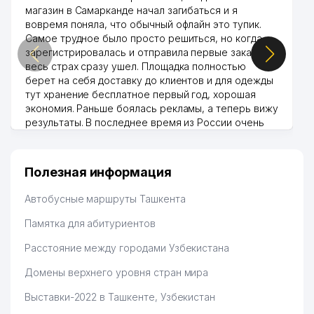
магазин в Самарканде начал загибаться и я
вовремя поняла, что обычный офлайн это тупик.
Самое трудное было просто решиться, но когда
зарегистрировалась и отправила первые заказы,
весь страх сразу ушел. Площадка полностью
берет на себя доставку до клиентов и для одежды
тут хранение бесплатное первый год, хорошая
экономия. Раньше боялась рекламы, а теперь вижу
результаты. В последнее время из России очень
много заказывают, а вначале только по
Узбекистану брали, но вяло. Удалось раскрутиться,
дальше развиваюсь потихоньку😊
Полезная информация
Hamida 03.08.2026 12:45:39
Автобусные маршруты Ташкента
Памятка для абитуриентов
Расстояние между городами Узбекистана
Домены верхнего уровня стран мира
Выставки-2022 в Ташкенте, Узбекистан