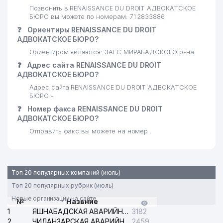
Позвонить в RENAISSANCE DU DROIT АДВОКАТСКОЕ
БЮРО вы можете по номерам: 71 2833886
❓
Ориентиры RENAISSANCE DU DROIT
АДВОКАТСКОЕ БЮРО?
Ориентиром являются: ЗАГС МИРАБАДСКОГО р-на
❓
Адрес сайта RENAISSANCE DU DROIT
АДВОКАТСКОЕ БЮРО?
Адрес сайта RENAISSANCE DU DROIT АДВОКАТСКОЕ
БЮРО -
❓
Номер факса RENAISSANCE DU DROIT
АДВОКАТСКОЕ БЮРО?
Отправить факс вы можете на номер .
Топ 20 популярных компаний (июль)
Топ 20 популярных рубрик (июль)
Новые организации на сайте
№
Назвние
1
ЯШНАБАДСКАЯ АВАРИЙНАЯ СЛУЖБА ЭЛЕКТРОСЕТИ
3182
2
ЧИЛАНЗАРСКАЯ АВАРИЙНАЯ СЛУЖБА ЭЛЕКТРОСЕТИ
2459