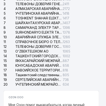
3
ТЕЛЕФОНЫ ДОВЕРИЯ ГЕНЕРАЛЬНОЙ ПРОКУРАТУРЫ РЕСПУБЛИКИ УЗБЕКИСТАН
2411
4
АЛМАЗАРСКАЯ АВАРИЙНАЯ СЛУЖБА ЭЛЕКТРОСЕТИ
2172
5
УЧТЕПИНСКАЯ АВАРИЙНАЯ СЛУЖБА ЭЛЕКТРОСЕТИ
1418
6
TOSHKENT SHAHAR ELEKTR TARMOQLARI KORXONASI АО
1417
7
ШАЙХАНТАХУРСКАЯ АВАРИЙНАЯ СЛУЖБА ЭЛЕКТРОСЕТИ
1407
8
САМАРКАНД ЭЛЕКТР ТАРМОКЛАРИ АО
1398
9
SURHONDARYO ELEKTR TARMOKLARI АО
1378
10
АВАРИЙНАЯ СЛУЖБА ЭЛЕКТРОСЕТИ ТАШКЕНТСКОГО РАЙОНА
1286
11
СПРАВОЧНОЕ БЮРО О ТЕЛЕФОНАХ ОРГАНИЗАЦИЙ г. ТАШКЕНТА
1263
12
ТЕЛЕФОНЫ ДОВЕРИЯ ГОСУДАРСТВЕННОГО ЦЕНТРА ТЕСТИРОВАНИЯ
1080
13
O'ZBEKTELEKOM АО
1065
14
ТАШКЕНТСКИЙ ГОРОДСКОЙ СУД ПО ГРАЖДАНСКИМ ДЕЛАМ
1002
15
ЯККАСАРАЙСКИЙ МЕЖРАЙОННЫЙ СУД ПО ГРАЖДАНСКИМ ДЕЛАМ
887
16
ЮНУСАБАДСКАЯ АВАРИЙНАЯ СЛУЖБА ЭЛЕКТРОСЕТИ
858
17
НАВОИЙСКОЕ ТЕРРИТОРИАЛЬНОЕ ПРЕДПРИЯТИЕ ЭЛЕКТРОСЕТИ АО
818
18
Ташкентский следственный изолятор
805
19
СЕРГЕЛИЙСКАЯ АВАРИЙНАЯ СЛУЖБА ЭЛЕКТРОСЕТИ
738
20
УЧТЕПИНСКИЙ МЕЖРАЙОННЫЙ СУД ПО ГРАЖДАНСКИМ ДЕЛАМ
634
OZON ООО
Мне Озон помог выкарабкаться, когда личный