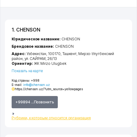
1. CHENSON
Юридическое название:
CHENSON
Брендовое название:
CHENSON
Адрес:
Узбекистан, 100170,
Ташкент
,
Мирзо-Улугбекский
район
,
ул. САЙРАМ
, 26/13
Ориентир:
ЖК Mirzo Ulugbek
Показать на карте
Код страны:
+998
E-mail:
info@chenson.uz
https://chenson.uz/?utm_source=yellowpages
+99894 ...Позвонить
Рубрики, к которым относится организация