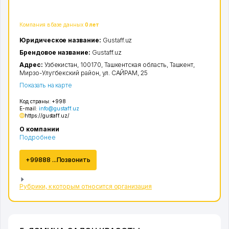
Компания в базе данных
0 лет
Юридическое название:
Gustaff.uz
Брендовое название:
Gustaff.uz
Адрес:
Узбекистан, 100170,
Ташкентская область
,
Ташкент
,
Мирзо-Улугбекский район
,
ул. САЙРАМ
, 25
Показать на карте
Код страны:
+998
E-mail:
info@gustaff.uz
https://gustaff.uz/
О компании
Подробнее
+99888 ...Позвонить
Рубрики, к которым относится организация