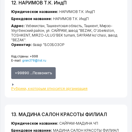
12. НАРИМОВ Т.К. ИндП
Юридическое название:
НАРИМОВ Т.К. ИндП
Брендовое название:
НАРИМОВ Т.К. ИндП
Адрес:
Узбекистан,
Ташкентская область
,
Ташкент
,
Мирзо-
Улугбекский район
,
ул. САЙРАМ
, завод "BEZAK, O'zbekiston,
TOSHKENT, MIRZO-ULUG'BEK tumani, SAYRAM ko'chasi, завод
"BEZAK".
Ориентир:
базар "БОЗБОЗОР
Код страны:
+998
E-mail:
grom378@list.ru
+99890 ...Позвонить
Рубрики, к которым относится организация
13. МАДИНА САЛОН КРАСОТЫ ФИЛИАЛ
Юридическое название:
САЙРАМ-МАДИНА ЧП
Брендовое название:
МАДИНА САЛОН КРАСОТЫ ФИЛИАЛ