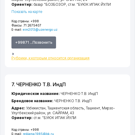
Ориентир:
базар "БОЗБОЗОР, ст.м. "БУЮК ИПАК ЙУЛИ
Показать на карте
Код страны:
+998
Факсы:
71 2675407
E-mail:
eim2013@uzenergo.uz
+99871 ...Позвонить
Рубрики, к которым относится организация
7. ЧЕРНЕНКО Т.В. ИндП
Юридическое название:
ЧЕРНЕНКО Т.В. ИндП
Брендовое название:
ЧЕРНЕНКО Т.В. ИндП
Адрес:
Узбекистан,
Ташкентская область
,
Ташкент
,
Мирзо-
Улугбекский район
,
ул. САЙРАМ
, 43
Ориентир:
ст.м. "БУЮК ИПАК ЙУЛИ
Код страны:
+998
E-mail:
reklama.1985@bk.ru