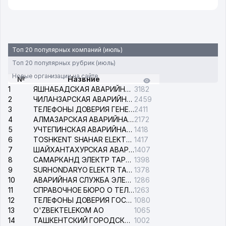
Топ 20 популярных компаний (июль)
Топ 20 популярных рубрик (июль)
Новые организации на сайте
№
Назвние
1
ЯШНАБАДСКАЯ АВАРИЙНАЯ СЛУЖБА ЭЛЕКТРОСЕТИ
3182
2
ЧИЛАНЗАРСКАЯ АВАРИЙНАЯ СЛУЖБА ЭЛЕКТРОСЕТИ
2459
3
ТЕЛЕФОНЫ ДОВЕРИЯ ГЕНЕРАЛЬНОЙ ПРОКУРАТУРЫ РЕСПУБЛИКИ УЗБЕКИСТАН
2411
4
АЛМАЗАРСКАЯ АВАРИЙНАЯ СЛУЖБА ЭЛЕКТРОСЕТИ
2172
5
УЧТЕПИНСКАЯ АВАРИЙНАЯ СЛУЖБА ЭЛЕКТРОСЕТИ
1418
6
TOSHKENT SHAHAR ELEKTR TARMOQLARI KORXONASI АО
1417
7
ШАЙХАНТАХУРСКАЯ АВАРИЙНАЯ СЛУЖБА ЭЛЕКТРОСЕТИ
1407
8
САМАРКАНД ЭЛЕКТР ТАРМОКЛАРИ АО
1398
9
SURHONDARYO ELEKTR TARMOKLARI АО
1378
10
АВАРИЙНАЯ СЛУЖБА ЭЛЕКТРОСЕТИ ТАШКЕНТСКОГО РАЙОНА
1286
11
СПРАВОЧНОЕ БЮРО О ТЕЛЕФОНАХ ОРГАНИЗАЦИЙ г. ТАШКЕНТА
1263
12
ТЕЛЕФОНЫ ДОВЕРИЯ ГОСУДАРСТВЕННОГО ЦЕНТРА ТЕСТИРОВАНИЯ
1080
13
O'ZBEKTELEKOM АО
1065
14
ТАШКЕНТСКИЙ ГОРОДСКОЙ СУД ПО ГРАЖДАНСКИМ ДЕЛАМ
1002