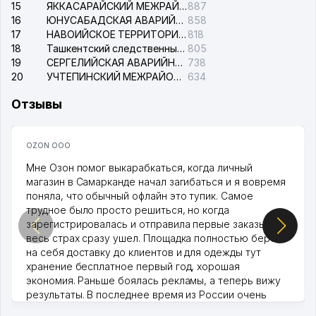
15
ЯККАСАРАЙСКИЙ МЕЖРАЙОННЫЙ СУД ПО ГРАЖДАНСКИМ ДЕЛАМ
887
16
ЮНУСАБАДСКАЯ АВАРИЙНАЯ СЛУЖБА ЭЛЕКТРОСЕТИ
858
17
НАВОИЙСКОЕ ТЕРРИТОРИАЛЬНОЕ ПРЕДПРИЯТИЕ ЭЛЕКТРОСЕТИ АО
818
18
Ташкентский следственный изолятор
805
19
СЕРГЕЛИЙСКАЯ АВАРИЙНАЯ СЛУЖБА ЭЛЕКТРОСЕТИ
738
20
УЧТЕПИНСКИЙ МЕЖРАЙОННЫЙ СУД ПО ГРАЖДАНСКИМ ДЕЛАМ
634
Отзывы
OZON ООО
Мне Озон помог выкарабкаться, когда личный
магазин в Самарканде начал загибаться и я вовремя
поняла, что обычный офлайн это тупик. Самое
трудное было просто решиться, но когда
зарегистрировалась и отправила первые заказы,
весь страх сразу ушел. Площадка полностью берет
на себя доставку до клиентов и для одежды тут
хранение бесплатное первый год, хорошая
экономия. Раньше боялась рекламы, а теперь вижу
результаты. В последнее время из России очень
много заказывают, а вначале только по Узбекистану