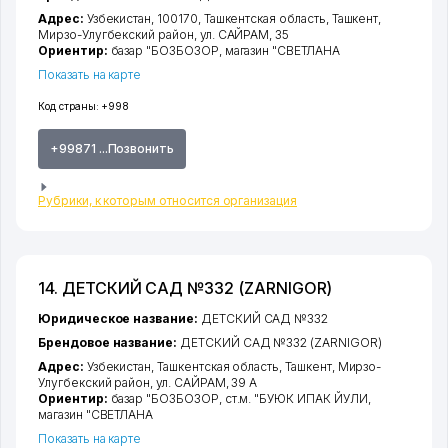
Адрес:
Узбекистан, 100170,
Ташкентская область
,
Ташкент
,
Мирзо-Улугбекский район
,
ул. САЙРАМ
, 35
Ориентир:
базар "БОЗБОЗОР, магазин "СВЕТЛАНА
Показать на карте
Код страны:
+998
+99871 ...Позвонить
Рубрики, к которым относится организация
14. ДЕТСКИЙ САД №332 (ZARNIGOR)
Юридическое название:
ДЕТСКИЙ САД №332
Брендовое название:
ДЕТСКИЙ САД №332 (ZARNIGOR)
Адрес:
Узбекистан,
Ташкентская область
,
Ташкент
,
Мирзо-
Улугбекский район
,
ул. САЙРАМ
, 39 А
Ориентир:
базар "БОЗБОЗОР, ст.м. "БУЮК ИПАК ЙУЛИ,
магазин "СВЕТЛАНА
Показать на карте