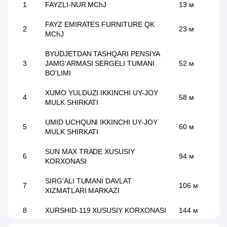
1
FAYZLI-NUR MChJ
13 м
FAYZ EMIRATES FURNITURE QK
2
23 м
MChJ
BYUDJETDAN TASHQARI PENSIYA
3
JAMG'ARMASI SERGELI TUMANI
52 м
BO'LIMI
XUMO YULDUZI IKKINCHI UY-JOY
4
58 м
MULK SHIRKATI
UMID UCHQUNI IKKINCHI UY-JOY
5
60 м
MULK SHIRKATI
SUN MAX TRADE XUSUSIY
6
94 м
KORXONASI
SIRG'ALI TUMANI DAVLAT
7
106 м
XIZMATLARI MARKAZI
8
XURSHID-119 XUSUSIY KORXONASI
144 м