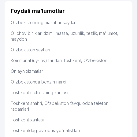
47
EYFEL PARFUM MChJ
670 м
Foydali ma'lumotlar
48
LOMBARD SERGELI KREDIT MChJ
674 м
O'zbekistonning mashhur saytlari
49
IRODA MED TEXNIKA MChJ
677 м
O'lchov birliklari tizimi: massa, uzunlik, tezlik, ma'lumot,
maydon
50
POLIGRAFKARTON MChJ
681 м
O'zbekiston saytlari
MADINAXON PLYUS MUBINAXON
51
682 м
MChJ
Kommunal (uy-joy) tariflari Toshkent, O‘zbekiston
Onlayn xizmatlar
52
ALPSITY MChJ
699 м
O'zbekistonda benzin narxi
O'zR DAVLAT BOJXONA QOSHIDAGI
53
699 м
MILLIY KINOLOGLAR MARKAZI
Toshkent metrosining xaritasi
54
ALOQA BO'LIMI № 12
700 м
Toshkent shahri, O'zbekiston favqulodda telefon
raqamlari
DJAMATOV R.A. YAKKA TARTIBDAGI
55
704 м
TADBIRKOR
Toshkent xaritasi
Toshkentdagi avtobus yo'nalishlari
BISYOR XIZMAT XUSUSIY
56
714 м
KORXONASI