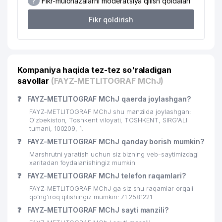
?
Fikr-mulohazalarni moderatsiya qilish qoidalari
19
ALOQA BO'LIMI №209
348 м
Fikr qoldirish
SERGELI TUMAN
20
352 м
SANEPIDEMSTANSIYASI
21
EURO TEX STAR MChJ
354 м
Kompaniya haqida tez-tez so'raladigan
22
SERGELI MOBILE BUSINESS MChJ
400 м
savollar
(FAYZ-METLITOGRAF MChJ)
UMUMIY O'RTA TA'LIM MAKTABI
23
424 м
❓
FAYZ-METLITOGRAF MChJ qaerda joylashgan?
№104
FAYZ-METLITOGRAF MChJ shu manzilda joylashgan:
24
PLATINUM-FITNESS MChJ
433 м
O'zbekiston, Toshkent viloyati, TOSHKENT, SIRG'ALI
tumani, 100209, 1.
SAMANDAR SAVDO PLUS XUSUSIY
❓
FAYZ-METLITOGRAF MChJ qanday borish mumkin?
25
460 м
KORXONASI
Marshrutni yaratish uchun siz bizning veb-saytimizdagi
xaritadan foydalanishingiz mumkin
SUNRISE GOOD XUSUSIY
26
460 м
❓
FAYZ-METLITOGRAF MChJ telefon raqamlari?
KORXONASI
FAYZ-METLITOGRAF MChJ ga siz shu raqamlar orqali
27
PROEKT SERVICE LUX MChJ
478 м
qo’ng’iroq qilishingiz mumkin: 71 2581221
❓
FAYZ-METLITOGRAF MChJ sayti manzili?
28
MSSTAR - PROJECT MChJ
481 м