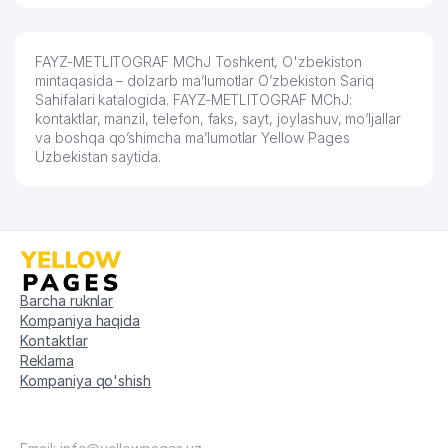
57
EKOPEN XUSUSIY KORXONASI
716 м
FAYZ-METLITOGRAF MChJ Toshkent, O'zbekiston
58
ANGLESEY FOOD MChJ
718 м
mintaqasida – dolzarb ma’lumotlar O’zbekiston Sariq
Sahifalari katalogida. FAYZ-METLITOGRAF MChJ:
59
GARANT REALTY SERVICE MChJ
720 м
kontaktlar, manzil, telefon, faks, sayt, joylashuv, mo’ljallar
va boshqa qo’shimcha ma’lumotlar Yellow Pages
MAKSUDOV SH.U. YAKKA
Uzbekistan saytida.
60
723 м
TARTIBDAGI TADBIRKOR
61
MONI-MERCURY MChJ
723 м
IXTISOSLASHTIRILGAN BOLALAR VA
62
724 м
O'SMIRLAR SPORT MAKTABI
Barcha ruknlar
63
MIRZOBORON TAOMI MChJ
726 м
Kompaniya haqida
Kontaktlar
BAXROM INOYATOV NOMIDAGI 21-
Reklama
64
SONLI BOLALAR MUSIQA VA SAN'AT
727 м
Kompaniya qo'shish
MAKTABI
TULYAGANOV K.X. YAKKA
65
727 м
TARTIBDAGI TADBIRKOR