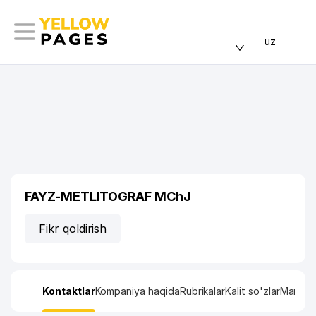
uz
FAYZ-METLITOGRAF MChJ
Fikr qoldirish
Kontaktlar
Kompaniya haqida
Rubrikalar
Kalit so'zlar
Manzil x