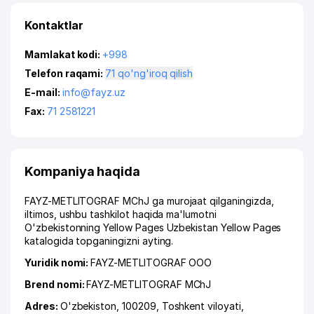
Kontaktlar
Mamlakat kodi:
+998
Telefon raqami:
71 qo'ng'iroq qilish
E-mail:
info@fayz.uz
Fax:
71 2581221
Kompaniya haqida
FAYZ-METLITOGRAF MChJ ga murojaat qilganingizda,
iltimos, ushbu tashkilot haqida ma'lumotni
O'zbekistonning Yellow Pages Uzbekistan Yellow Pages
katalogida topganingizni ayting.
Yuridik nomi:
FAYZ-METLITOGRAF ООО
Brend nomi:
FAYZ-METLITOGRAF MChJ
Adres:
O'zbekiston, 100209,
Toshkent viloyati
,