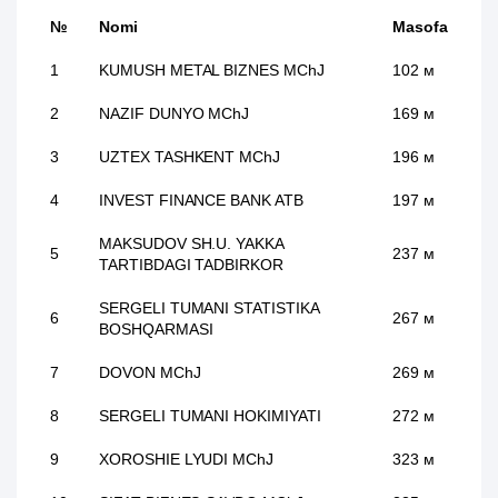
№
Nomi
Masofa
1
KUMUSH METAL BIZNES MChJ
102 м
2
NAZIF DUNYO MChJ
169 м
3
UZTEX TASHKENT MChJ
196 м
4
INVEST FINANCE BANK ATB
197 м
MAKSUDOV SH.U. YAKKA
5
237 м
TARTIBDAGI TADBIRKOR
SERGELI TUMANI STATISTIKA
6
267 м
BOSHQARMASI
7
DOVON MChJ
269 м
8
SERGELI TUMANI HOKIMIYATI
272 м
9
XOROSHIE LYUDI MChJ
323 м