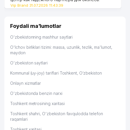
Vip Brand 31.07.2026 11:43:39
51
AGRO NATURAL LIFE MChJ
785 м
52
SOHIBQIRON MAHALLA QO'MITASI
798 м
Foydali ma'lumotlar
TAFAKKUR CHARXPALAGI
53
802 м
NODAVLAT TA'LIM MUASSASASI
O'zbekistonning mashhur saytlari
TINCHLIK KABUTARI UY-JOY MULK
O'lchov birliklari tizimi: massa, uzunlik, tezlik, ma'lumot,
54
812 м
SHIRKATI
maydon
IXTISOSLASHTIRILGAN BOLALAR VA
O'zbekiston saytlari
55
819 м
O'SMIRLAR SPORT MAKTABI
Kommunal (uy-joy) tariflari Toshkent, O‘zbekiston
BAXROM INOYATOV NOMIDAGI 21-
Onlayn xizmatlar
56
SONLI BOLALAR MUSIQA VA SAN'AT
820 м
MAKTABI
O'zbekistonda benzin narxi
57
STANDART PHARM BUSINESS MChJ
828 м
Toshkent metrosining xaritasi
POTOLOK STROY SERVIS XUSUSIY
Toshkent shahri, O'zbekiston favqulodda telefon
58
841 м
KORXONASI
raqamlari
Toshkent xaritasi
NARPAY KOMMUNAL SERVIS UY-