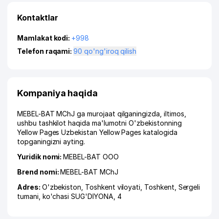
Kontaktlar
Mamlakat kodi:
+998
Telefon raqami:
90 qo'ng'iroq qilish
Kompaniya haqida
MEBEL-BAT MChJ ga murojaat qilganingizda, iltimos,
ushbu tashkilot haqida ma'lumotni O'zbekistonning
Yellow Pages Uzbekistan Yellow Pages katalogida
topganingizni ayting.
Yuridik nomi:
MEBEL-BAT ООО
Brend nomi:
MEBEL-BAT MChJ
Adres:
O'zbekiston,
Toshkent viloyati
,
Toshkent
,
Sergeli
tumani
,
ko'chasi SUG'DIYONA
, 4