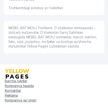
59
848 м
JOY MULK SHIRKATI
Toshkentdagi avtobus yo'nalishlari
60
PLATINUM-FITNESS MChJ
868 м
61
OQIBAT-AZIZ ADVOKATLIK BYUROSI
869 м
MEBEL-BAT MChJ Toshkent, O'zbekiston mintaqasida –
dolzarb ma’lumotlar O’zbekiston Sariq Sahifalari
SAMANDAR SAVDO PLUS XUSUSIY
62
871 м
katalogida. MEBEL-BAT MChJ: kontaktlar, manzil, telefon,
KORXONASI
faks, sayt, joylashuv, mo’ljallar va boshqa qo’shimcha
ma’lumotlar Yellow Pages Uzbekistan saytida.
UMUMIY O'RTA TA'LIM MAKTABI
63
874 м
№284
64
HAPPY HOUSE SERVICE MChJ
877 м
YULDASHEV SH.R YAKKA
65
878 м
TARTIBDAGI TADBIRKOR
Barcha ruknlar
SERGELI TUMANI 5-chi NOTARIAL
Kompaniya haqida
66
878 м
IDORASI
Kontaktlar
Reklama
67
AVTOSHIN KOMPLEKT MChJ
893 м
Kompaniya qo'shish
68
EL MADAD FARM MChJ
904 м