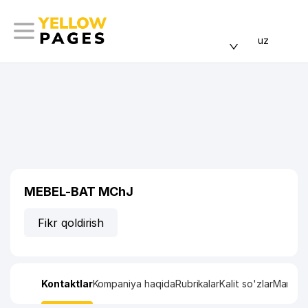
uz
MEBEL-BAT MChJ
Fikr qoldirish
Kontaktlar
Kompaniya haqida
Rubrikalar
Kalit so'zlar
Manzil x