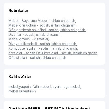
Rubrikalar
Mebel - Buyurtma
,
Mebel - ishlab chiqarish
,
Mebel ofis uchun - sotish, ishlab chiqarish
,
Ofis garderob shkaflari - sotish, ishlab chiqarish
,
Divanlar - sotish, ishlab chiqarish
,
Mebel dizayni - xizmatlar
,
Dizaynerlik mebeli - sotish, ishlab chiqarish
,
Kompyuter stollari - sotish, ishlab chiqarish
,
Kreslolar - sotish
,
Ofis kreslolari - sotish, ishlab chiqarish
,
Ofis stollari - sotish, ishlab chiqarish
Kalit so'zlar
mebel
,
yuqori sifatli mebel
,
buyurtmaga mebel
,
mebel buyurtirish
Xaritada MEBEL-BAT MChJ joylashuvi