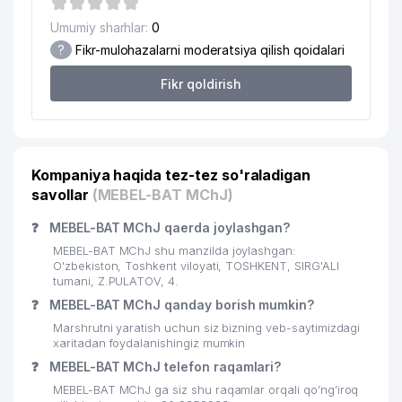
O'ZSANOATQURILISHBANK ATB
20
454 м
SERGELI FILIALI
Umumiy sharhlar:
0
?
Fikr-mulohazalarni moderatsiya qilish qoidalari
21
GRATSIYA NON MChJ
457 м
Fikr qoldirish
22
ООО MAKE HISTORY MChJ
480 м
23
CRISTAL MASTER SERVICE MChJ
487 м
24
DIZEL MOTORS MChJ
489 м
Kompaniya haqida tez-tez so'raladigan
savollar
(MEBEL-BAT MChJ)
25
HAVOQAND PEOPLE MChJ
494 м
❓
MEBEL-BAT MChJ qaerda joylashgan?
SERGELI TUMANI BANDLIKKA
26
499 м
KAMAKLASHISH MARKAZI
MEBEL-BAT MChJ shu manzilda joylashgan:
O'zbekiston, Toshkent viloyati, TOSHKENT, SIRG'ALI
27
tumani, Z.PULATOV, 4.
EXIMUS BUSINESS MChJ
501 м
❓
MEBEL-BAT MChJ qanday borish mumkin?
28
DONG SEUNG KOREA MChJ
514 м
Marshrutni yaratish uchun siz bizning veb-saytimizdagi
xaritadan foydalanishingiz mumkin
29
COMFORT MEDICAL SYSTEM MChJ
555 м
❓
MEBEL-BAT MChJ telefon raqamlari?
30
MISS ELNORA XUSUSIY KORXONASI
557 м
MEBEL-BAT MChJ ga siz shu raqamlar orqali qo’ng’iroq