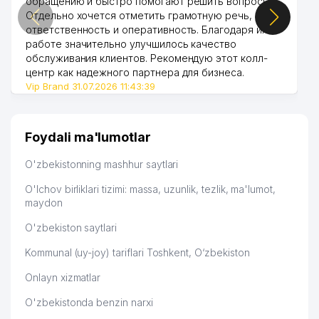
обращению и быстро помогают решить вопросы.
Отдельно хочется отметить грамотную речь,
ответственность и оперативность. Благодаря их
работе значительно улучшилось качество
обслуживания клиентов. Рекомендую этот колл-
центр как надежного партнера для бизнеса.
Vip Brand 31.07.2026 11:43:39
Foydali ma'lumotlar
O'zbekistonning mashhur saytlari
O'lchov birliklari tizimi: massa, uzunlik, tezlik, ma'lumot,
maydon
O'zbekiston saytlari
Kommunal (uy-joy) tariflari Toshkent, O‘zbekiston
Onlayn xizmatlar
O'zbekistonda benzin narxi