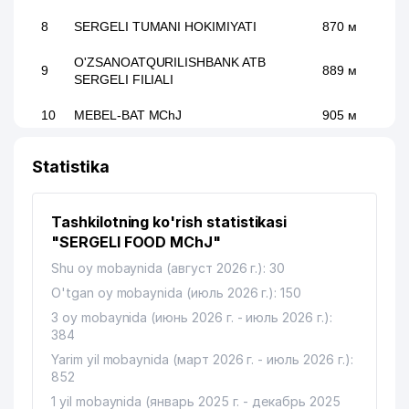
8
SERGELI TUMANI HOKIMIYATI
870 м
O'ZSANOATQURILISHBANK ATB
9
889 м
SERGELI FILIALI
10
MEBEL-BAT MChJ
905 м
Statistika
Tashkilotning ko'rish statistikasi
"SERGELI FOOD MChJ"
Shu oy mobaynida (август 2026 г.): 30
O'tgan oy mobaynida (июль 2026 г.): 150
3 oy mobaynida (июнь 2026 г. - июль 2026 г.):
384
Yarim yil mobaynida (март 2026 г. - июль 2026 г.):
852
1 yil mobaynida (январь 2025 г. - декабрь 2025