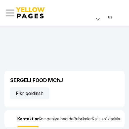
uz
SERGELI FOOD MChJ
Fikr qoldirish
Kontaktlar
Kompaniya haqida
Rubrikalar
Kalit so'zlar
Manzil x