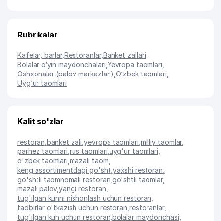
Rubrikalar
Kafelar, barlar
,
Restoranlar
,
Banket zallari
,
Bolalar o‘yin maydonchalari
,
Yevropa taomlari
,
Oshxonalar (palov markazlari)
,
O‘zbek taomlari
,
Uyg‘ur taomlari
Kalit so'zlar
restoran
,
banket zali
,
yevropa taomlari
,
milliy taomlar
,
parhez taomlari
,
rus taomlari
,
uyg'ur taomlari
,
o'zbek taomlari
,
mazali taom
,
keng assortimentdagi go'sht
,
yaxshi restoran
,
go'shtli taomnomali restoran
,
go'shtli taomlar
,
mazali palov
,
yangi restoran
,
tug'ilgan kunni nishonlash uchun restoran
,
tadbirlar o'tkazish uchun restoran
,
restoranlar
,
tug'ilgan kun uchun restoran
,
bolalar maydonchasi
,