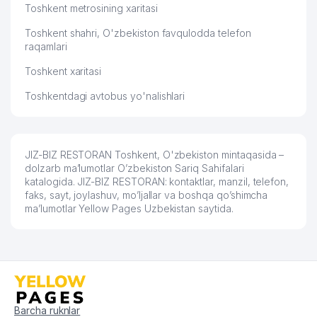
Toshkent metrosining xaritasi
Toshkent shahri, O'zbekiston favqulodda telefon
raqamlari
Toshkent xaritasi
Toshkentdagi avtobus yo'nalishlari
JIZ-BIZ RESTORAN Toshkent, O'zbekiston mintaqasida –
dolzarb ma’lumotlar O’zbekiston Sariq Sahifalari
katalogida. JIZ-BIZ RESTORAN: kontaktlar, manzil, telefon,
faks, sayt, joylashuv, mo’ljallar va boshqa qo’shimcha
ma’lumotlar Yellow Pages Uzbekistan saytida.
Barcha ruknlar