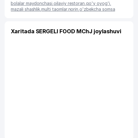
bolalar maydonchasi
,
oilaviy restoran
,
qo'y oyog'i
,
mazali shashlik
,
multi taomlar
,
norin
,
o'zbekcha somsa
Xaritada SERGELI FOOD MChJ joylashuvi