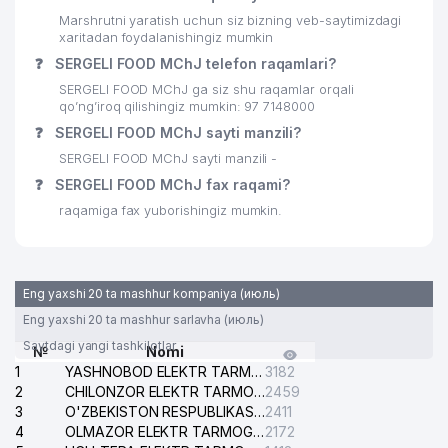
Marshrutni yaratish uchun siz bizning veb-saytimizdagi
xaritadan foydalanishingiz mumkin
❓
SERGELI FOOD MChJ telefon raqamlari?
SERGELI FOOD MChJ ga siz shu raqamlar orqali
qo’ng’iroq qilishingiz mumkin: 97 7148000
❓
SERGELI FOOD MChJ sayti manzili?
SERGELI FOOD MChJ sayti manzili -
❓
SERGELI FOOD MChJ fax raqami?
raqamiga fax yuborishingiz mumkin.
Eng yaxshi 20 ta mashhur kompaniya (июль)
Eng yaxshi 20 ta mashhur sarlavha (июль)
Saytdagi yangi tashkilotlar
№
Nomi
1
YASHNOBOD ELEKTR TARMOG'I NOSOZLIKLARI XIZMATI
3182
2
CHILONZOR ELEKTR TARMOG'I NOSOZLIK XIZMATI
2459
3
O'ZBEKISTON RESPUBLIKASI BOSH PROKURATURASI ISHONCH TELEFONI
2411
4
OLMAZOR ELEKTR TARMOG'I NOSOZLIKLARI XIZMATI
2172