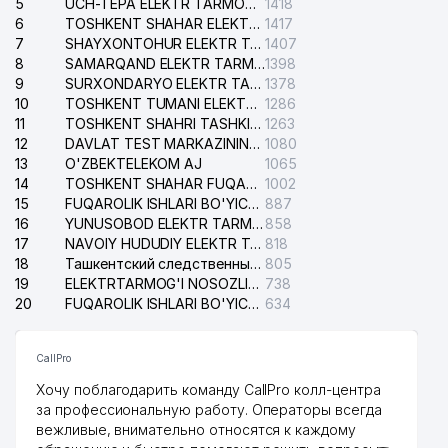
5
UCH-TEPA ELEKTR TARMOG'I NOSOZLIKLARI XIZMATI
1418
6
TOSHKENT SHAHAR ELEKTR TARMOQLARI KORXONASI AJ
1417
7
SHAYXONTOHUR ELEKTR TARMOG'I NOSOZLIKLARINI TUZATISH XIZMATI
1407
8
SAMARQAND ELEKTR TARMOQLARI AJ
1398
9
SURXONDARYO ELEKTR TARMOQLARI AJ
1378
10
TOSHKENT TUMANI ELEKTR TARMOG'I AVARIYA XIZMATI
1286
11
TOSHKENT SHAHRI TASHKILOT TELEFONLARI HAQIDA MA'LUMOT BYUROSI
1263
12
DAVLAT TEST MARKAZINING ISHONCH TELEFONLARI
1080
13
O'ZBEKTELEKOM AJ
1065
14
TOSHKENT SHAHAR FUQAROLIK ISHLARI BO'YICHA SUDI
1002
15
FUQAROLIK ISHLARI BO'YICHA YAKKASAROY TUMANLARARO SUDI
887
16
YUNUSOBOD ELEKTR TARMOG'I NOSOZLIKLARI XIZMATI
858
17
NAVOIY HUDUDIY ELEKTR TARMOQLARI KORXONASI AJ
818
18
Ташкентский следственный изолятор
805
19
ELEKTRTARMOG'I NOSOZLIKLARINI TO'ZATISH SERGELI XIZMATI
738
20
FUQAROLIK ISHLARI BO'YICHA UCH-TEPA TUMANI SUDI
634
CallPro
Хочу поблагодарить команду CallPro колл-центра
за профессиональную работу. Операторы всегда
вежливые, внимательно относятся к каждому