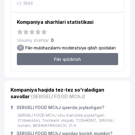
г.): 1944
Kompaniya sharhlari statistikasi
Umumiy sharhlar:
0
?
Fikr-mulohazalarni moderatsiya qilish qoidalari
Fikr qoldirish
Kompaniya haqida tez-tez so'raladigan
savollar
(SERGELI FOOD MChJ)
❓
SERGELI FOOD MChJ qaerda joylashgan?
SERGELI FOOD MChJ shu manzilda joylashgan:
O'zbekiston, Toshkent viloyati, TOSHKENT, SIRG'ALI
tumani, BESHKAYRAGACH, 21 A.
❓
SERGELI FOOD MChJ qanday borish mumkin?