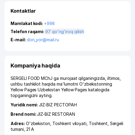
Kontaktlar
Mamlakat kodi:
+998
Telefon raqami:
97 qo'ng'iroq qilish
E-mail:
don_yor@mail.ru
Kompaniya haqida
SERGELI FOOD MChJ ga murojaat qilganingizda, iltimos,
ushbu tashkilot haqida ma'lumotni O'zbekistonning
Yellow Pages Uzbekistan Yellow Pages katalogida
topganingizni ayting.
Yuridik nomi:
JIZ-BIZ РЕСТОРАН
Brend nomi:
JIZ-BIZ RESTORAN
Adres:
O'zbekiston,
Toshkent viloyati
,
Toshkent
,
Sergeli
tumani
, 21 A