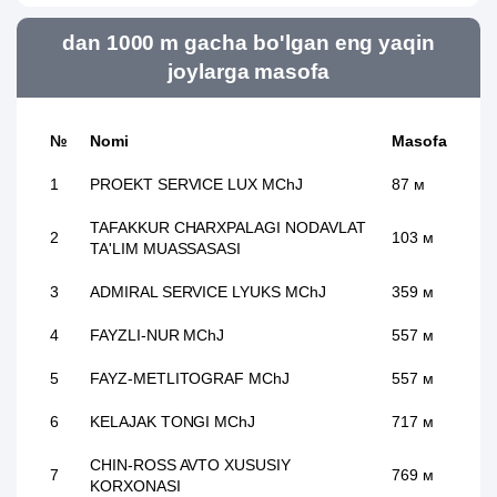
dan 1000 m gacha bo'lgan eng yaqin
joylarga masofa
№
Nomi
Masofa
1
PROEKT SERVICE LUX MChJ
87 м
TAFAKKUR CHARXPALAGI NODAVLAT
2
103 м
TA'LIM MUASSASASI
3
ADMIRAL SERVICE LYUKS MChJ
359 м
4
FAYZLI-NUR MChJ
557 м
5
FAYZ-METLITOGRAF MChJ
557 м
6
KELAJAK TONGI MChJ
717 м
CHIN-ROSS AVTO XUSUSIY
7
769 м
KORXONASI