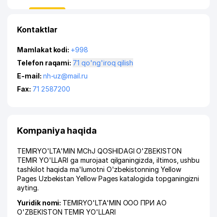
Kontaktlar
Mamlakat kodi:
+998
Telefon raqami:
71 qo'ng'iroq qilish
E-mail:
nh-uz@mail.ru
Fax:
71 2587200
Kompaniya haqida
TEMIRYO'LTA'MIN MChJ QOSHIDAGI O'ZBEKISTON
TEMIR YO'LLARI ga murojaat qilganingizda, iltimos, ushbu
tashkilot haqida ma'lumotni O'zbekistonning Yellow
Pages Uzbekistan Yellow Pages katalogida topganingizni
ayting.
Yuridik nomi:
TEMIRYO'LTA'MIN ООО ПРИ АО
O'ZBEKISTON TEMIR YO'LLARI