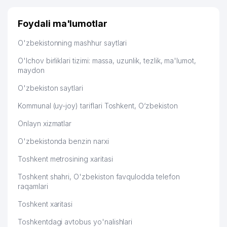
55
992 м
SHIRKATI
Foydali ma'lumotlar
56
EXIMUS BUSINESS MChJ
992 м
O'zbekistonning mashhur saytlari
57
DIZEL MOTORS MChJ
994 м
O'lchov birliklari tizimi: massa, uzunlik, tezlik, ma'lumot,
58
FUSAFFO FAYZ MChJ
999 м
maydon
O'zbekiston saytlari
O'ZSANOATQURILISHBANK ATB
59
999 м
SERGELI FILIALI
Kommunal (uy-joy) tariflari Toshkent, O‘zbekiston
Onlayn xizmatlar
O'zbekistonda benzin narxi
Toshkent metrosining xaritasi
Toshkent shahri, O'zbekiston favqulodda telefon
raqamlari
Toshkent xaritasi
Toshkentdagi avtobus yo'nalishlari