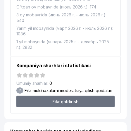
15
INVEST FINANCE BANK ATB
776 м
O'tgan oy mobaynida (июль 2026 г.): 174
16
JAVOHIR SPORT SERVIS MChJ
801 м
3 oy mobaynida (июнь 2026 г. - июль 2026 г.):
540
17
ASMUS DENTAL CG MChJ
812 м
Yarim yil mobaynida (март 2026 г. - июль 2026 г.):
1086
18
TURON PALOV MARKAZI MChJ
816 м
1 yil mobaynida (январь 2025 г. - декабрь 2025
19
XOROSHIE LYUDI MChJ
817 м
г.): 2832
20
SERGELI TUMANI FXDYo
818 м
Kompaniya sharhlari statistikasi
MADAMINOV O.A. YAKKA TARTIBDAGI
21
818 м
TADBIRKOR
Umumiy sharhlar:
0
SERGELI TUMANI 4-chi NOTARIAL
22
826 м
?
Fikr-mulohazalarni moderatsiya qilish qoidalari
IDORASI
Fikr qoldirish
SERGELI TUMANI STATISTIKA
23
837 м
BOSHQARMASI
24
SERGELI TUMANI HOKIMIYATI
843 м