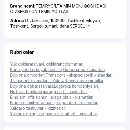
Brend nomi:
TEMIRYO'LTA'MIN MChJ QOSHIDAGI
O'ZBEKISTON TEMIR YO'LLARI
Adres:
O'zbekiston, 100209,
Toshkent viloyati
,
Toshkent
,
Sergeli tumani
,
daha SERGELI-4
Rubrikalar
Yuk deklaratsiyasi, deklarant xizmatlari
,
Konteynerlarda yuk tashish
,
Omborxona xizmatlari
,
Bojxona omborlari
,
Transport - ekspeditorlik xizmatlari
,
Transport xizmatlari - Yuk tashuvchi avtomobillar
,
Bojxona deklaratsiyasi
,
Logistika kompaniyalari
,
Noturar binolarni ijaraga olish - xizmatlar
,
Binolarni ofis uchun ijaraga olish - xizmatlar
,
Binolarni ombor uchun ijaraga olish - xizmatlar
,
Xalqaro tashuvlar - xizmatlar
,
Yuklarni qo‘riqlash(hamroxlik qilish) - xizmatlar