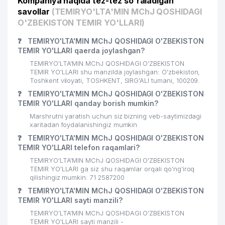
Kompaniya haqida tez-tez so'raladigan
25
INSPIRED AVIA GROUP MChJ
844 м
savollar
(TEMIRYO'LTA'MIN MChJ QOSHIDAGI
26
STANDART PHARM BUSINESS MChJ
845 м
O'ZBEKISTON TEMIR YO'LLARI)
27
EL MADAD FARM MChJ
851 м
❓
TEMIRYO'LTA'MIN MChJ QOSHIDAGI O'ZBEKISTON
TEMIR YO'LLARI qaerda joylashgan?
28
HAPPY HOUSE SERVICE MChJ
851 м
TEMIRYO'LTA'MIN MChJ QOSHIDAGI O'ZBEKISTON
TEMIR YO'LLARI shu manzilda joylashgan: O'zbekiston,
SERGELI TUMANI 5-chi NOTARIAL
Toshkent viloyati, TOSHKENT, SIRG'ALI tumani, 100209.
29
852 м
IDORASI
❓
TEMIRYO'LTA'MIN MChJ QOSHIDAGI O'ZBEKISTON
TEMIR YO'LLARI qanday borish mumkin?
30
AVTOSHIN KOMPLEKT MChJ
861 м
Marshrutni yaratish uchun siz bizning veb-saytimizdagi
xaritadan foydalanishingiz mumkin
TEN ANDREY GROUP XUSUSIY
31
865 м
KORXONASI
❓
TEMIRYO'LTA'MIN MChJ QOSHIDAGI O'ZBEKISTON
TEMIR YO'LLARI telefon raqamlari?
32
KAPITALBANK ATB SERGELI FILIALI
866 м
TEMIRYO'LTA'MIN MChJ QOSHIDAGI O'ZBEKISTON
TEMIR YO'LLARI ga siz shu raqamlar orqali qo’ng’iroq
33
HAVOQAND PEOPLE MChJ
868 м
qilishingiz mumkin: 71 2587200
❓
TEMIRYO'LTA'MIN MChJ QOSHIDAGI O'ZBEKISTON
34
TARJIMA MARKAZI MChJ
875 м
TEMIR YO'LLARI sayti manzili?
TEMIRYO'LTA'MIN MChJ QOSHIDAGI O'ZBEKISTON
35
OPTIMUM SMART MChJ
875 м
TEMIR YO'LLARI sayti manzili -