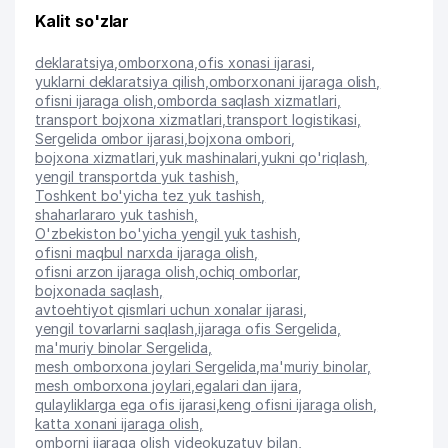
Kalit so'zlar
deklaratsiya
,
omborxona
,
ofis xonasi ijarasi
,
yuklarni deklaratsiya qilish
,
omborxonani ijaraga olish
,
ofisni ijaraga olish
,
omborda saqlash xizmatlari
,
transport bojxona xizmatlari
,
transport logistikasi
,
Sergelida ombor ijarasi
,
bojxona ombori
,
bojxona xizmatlari
,
yuk mashinalari
,
yukni qo'riqlash
,
yengil transportda yuk tashish
,
Toshkent bo'yicha tez yuk tashish
,
shaharlararo yuk tashish
,
O'zbekiston bo'yicha yengil yuk tashish
,
ofisni maqbul narxda ijaraga olish
,
ofisni arzon ijaraga olish
,
ochiq omborlar
,
bojxonada saqlash
,
avtoehtiyot qismlari uchun xonalar ijarasi
,
yengil tovarlarni saqlash
,
ijaraga ofis Sergelida
,
ma'muriy binolar Sergelida
,
mesh omborxona joylari Sergelida
,
ma'muriy binolar
,
mesh omborxona joylari
,
egalari dan ijara
,
qulayliklarga ega ofis ijarasi
,
keng ofisni ijaraga olish
,
katta xonani ijaraga olish
,
omborni ijaraga olish videokuzatuv bilan
,