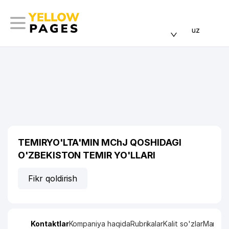
uz
TEMIRYO'LTA'MIN MChJ QOSHIDAGI
O'ZBEKISTON TEMIR YO'LLARI
Fikr qoldirish
Kontaktlar
Kompaniya haqida
Rubrikalar
Kalit so'zlar
Manzil x