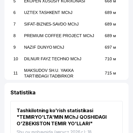
5
EKOPEN XUSUSIY KORXONASI
668 м
6
UZTEX TASHKENT MChJ
689 м
7
SIFAT-BIZNES-SAVDO MChJ
689 м
8
PREMIUM COFFEE PROJECT MChJ
689 м
9
NAZIF DUNYO MChJ
697 м
10
DILNUR FAYZ TECHNO MChJ
710 м
MAKSUDOV SH.U. YAKKA
11
715 м
TARTIBDAGI TADBIRKOR
FUQAROLIK ISHLARI BO'YICHA
12
729 м
Statistika
YAKKASAROY TUMANLARARO SUDI
13
KUMUSH METAL BIZNES MChJ
738 м
Tashkilotning ko'rish statistikasi
"TEMIRYO'LTA'MIN MChJ QOSHIDAGI
JINOYAT ISHLARI BO'YICHA SERGELI
14
759 м
TUMANI SUDI
O'ZBEKISTON TEMIR YO'LLARI"
Shu oy mobaynida (август 2026 г.): 18