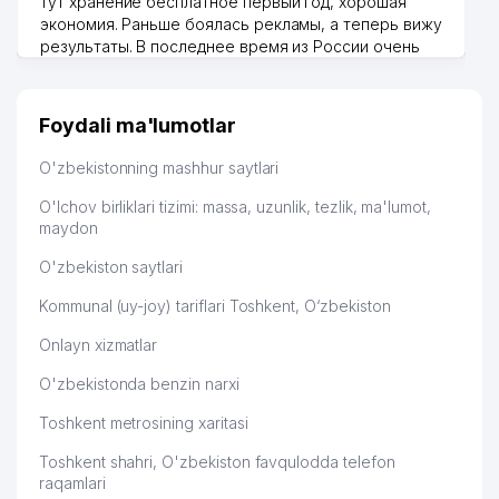
тут хранение бесплатное первый год, хорошая
экономия. Раньше боялась рекламы, а теперь вижу
результаты. В последнее время из России очень
много заказывают, а вначале только по
Узбекистану брали, но вяло. Удалось раскрутиться,
дальше развиваюсь потихоньку😊
Foydali ma'lumotlar
Hamida 03.08.2026 12:45:39
O'zbekistonning mashhur saytlari
O'lchov birliklari tizimi: massa, uzunlik, tezlik, ma'lumot,
maydon
O'zbekiston saytlari
Kommunal (uy-joy) tariflari Toshkent, O‘zbekiston
Onlayn xizmatlar
O'zbekistonda benzin narxi
Toshkent metrosining xaritasi
Toshkent shahri, O'zbekiston favqulodda telefon
raqamlari