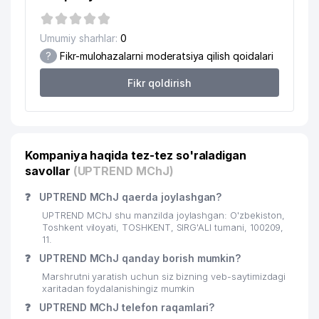
Umumiy sharhlar:
0
?
Fikr-mulohazalarni moderatsiya qilish qoidalari
Fikr qoldirish
Kompaniya haqida tez-tez so'raladigan
savollar
(UPTREND MChJ)
❓
UPTREND MChJ qaerda joylashgan?
UPTREND MChJ shu manzilda joylashgan: O'zbekiston,
Toshkent viloyati, TOSHKENT, SIRG'ALI tumani, 100209,
11.
❓
UPTREND MChJ qanday borish mumkin?
Marshrutni yaratish uchun siz bizning veb-saytimizdagi
xaritadan foydalanishingiz mumkin
❓
UPTREND MChJ telefon raqamlari?