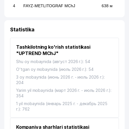
4
FAYZ-METLITOGRAF MChJ
638 м
Statistika
Tashkilotning ko'rish statistikasi
"UPTREND MChJ"
Shu oy mobaynida (август 2026 г.): 54
O'tgan oy mobaynida (июль 2026 г.): 54
3 oy mobaynida (июнь 2026 г. - июль 2026 г.):
204
Yarim yil mobaynida (март 2026 г. - июль 2026 г.):
354
1 yil mobaynida (январь 2025 г. - декабрь 2025
г.): 762
Kompaniya sharhlari statistikasi