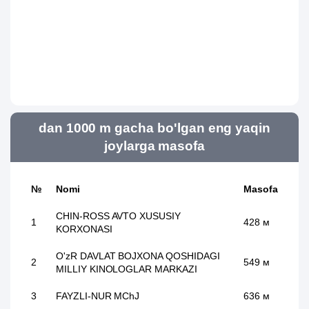
dan 1000 m gacha bo'lgan eng yaqin
joylarga masofa
№
Nomi
Masofa
CHIN-ROSS AVTO XUSUSIY
1
428 м
KORXONASI
O'zR DAVLAT BOJXONA QOSHIDAGI
2
549 м
MILLIY KINOLOGLAR MARKAZI
3
FAYZLI-NUR MChJ
636 м