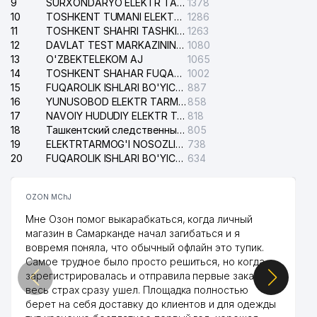
9
SURXONDARYO ELEKTR TARMOQLARI AJ
1378
10
TOSHKENT TUMANI ELEKTR TARMOG'I AVARIYA XIZMATI
1286
11
TOSHKENT SHAHRI TASHKILOT TELEFONLARI HAQIDA MA'LUMOT BYUROSI
1263
12
DAVLAT TEST MARKAZINING ISHONCH TELEFONLARI
1080
13
O'ZBEKTELEKOM AJ
1065
14
TOSHKENT SHAHAR FUQAROLIK ISHLARI BO'YICHA SUDI
1002
15
FUQAROLIK ISHLARI BO'YICHA YAKKASAROY TUMANLARARO SUDI
887
16
YUNUSOBOD ELEKTR TARMOG'I NOSOZLIKLARI XIZMATI
858
17
NAVOIY HUDUDIY ELEKTR TARMOQLARI KORXONASI AJ
818
18
Ташкентский следственный изолятор
805
19
ELEKTRTARMOG'I NOSOZLIKLARINI TO'ZATISH SERGELI XIZMATI
738
20
FUQAROLIK ISHLARI BO'YICHA UCH-TEPA TUMANI SUDI
634
OZON MChJ
Мне Озон помог выкарабкаться, когда личный
магазин в Самарканде начал загибаться и я
вовремя поняла, что обычный офлайн это тупик.
Самое трудное было просто решиться, но когда
зарегистрировалась и отправила первые заказы,
весь страх сразу ушел. Площадка полностью
берет на себя доставку до клиентов и для одежды