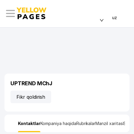
uz
UPTREND MChJ
Fikr qoldirish
Kontaktlar
Kompaniya haqida
Rubrikalar
Manzil xaritasi
Stati