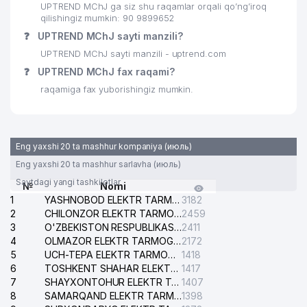
UPTREND MChJ ga siz shu raqamlar orqali qo’ng’iroq
qilishingiz mumkin: 90 9899652
❓
UPTREND MChJ sayti manzili?
UPTREND MChJ sayti manzili - uptrend.com
❓
UPTREND MChJ fax raqami?
raqamiga fax yuborishingiz mumkin.
Eng yaxshi 20 ta mashhur kompaniya (июль)
Eng yaxshi 20 ta mashhur sarlavha (июль)
Saytdagi yangi tashkilotlar
№
Nomi
1
YASHNOBOD ELEKTR TARMOG'I NOSOZLIKLARI XIZMATI
3182
2
CHILONZOR ELEKTR TARMOG'I NOSOZLIK XIZMATI
2459
3
O'ZBEKISTON RESPUBLIKASI BOSH PROKURATURASI ISHONCH TELEFONI
2411
4
OLMAZOR ELEKTR TARMOG'I NOSOZLIKLARI XIZMATI
2172
5
UCH-TEPA ELEKTR TARMOG'I NOSOZLIKLARI XIZMATI
1418
6
TOSHKENT SHAHAR ELEKTR TARMOQLARI KORXONASI AJ
1417
7
SHAYXONTOHUR ELEKTR TARMOG'I NOSOZLIKLARINI TUZATISH XIZMATI
1407
8
SAMARQAND ELEKTR TARMOQLARI AJ
1398