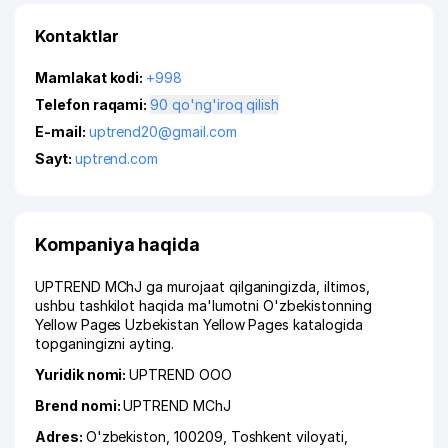
Kontaktlar
Mamlakat kodi:
+998
Telefon raqami:
90 qo'ng'iroq qilish
E-mail:
uptrend20@gmail.com
Sayt:
uptrend.com
Kompaniya haqida
UPTREND MChJ ga murojaat qilganingizda, iltimos,
ushbu tashkilot haqida ma'lumotni O'zbekistonning
Yellow Pages Uzbekistan Yellow Pages katalogida
topganingizni ayting.
Yuridik nomi:
UPTREND ООО
Brend nomi:
UPTREND MChJ
Adres:
O'zbekiston, 100209,
Toshkent viloyati
,