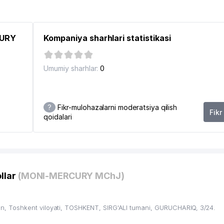
CURY
Kompaniya sharhlari statistikasi
Umumiy sharhlar:
0
?
Fikr-mulohazalarni moderatsiya qilish
Fikr
qoidalari
llar
(MONI-MERCURY MChJ)
, Toshkent viloyati, TOSHKENT, SIRG'ALI tumani, GURUCHARIQ, 3/24.