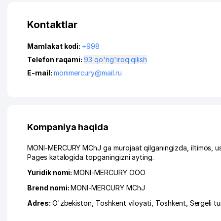
Kontaktlar
Mamlakat kodi:
+998
Telefon raqami:
93 qo'ng'iroq qilish
E-mail:
monimercury@mail.ru
Kompaniya haqida
MONI-MERCURY MChJ ga murojaat qilganingizda, iltimos, us
Pages katalogida topganingizni ayting.
Yuridik nomi:
MONI-MERCURY ООО
Brend nomi:
MONI-MERCURY MChJ
Adres:
O'zbekiston,
Toshkent viloyati
,
Toshkent
,
Sergeli t