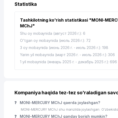
Statistika
Tashkilotning ko'rish statistikasi "MONI-MER
MChJ"
Shu oy mobaynida (август 2026 г.): 6
O'tgan oy mobaynida (июль 2026 г.): 72
3 oy mobaynida (июнь 2026 г. - июль 2026 г.): 198
Yarim yil mobaynida (март 2026 г. - июль 2026 г.): 306
1 yil mobaynida (январь 2025 г. - декабрь 2025 г.): 696
Kompaniya haqida tez-tez so'raladigan savo
❓
MONI-MERCURY MChJ qaerda joylashgan?
MONI-MERCURY MChJ shu manzilda joylashgan: O'zbekiston
❓
MONI-MERCURY MChJ qanday borish mumkin?