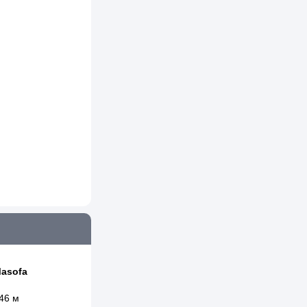
asofa
46 м