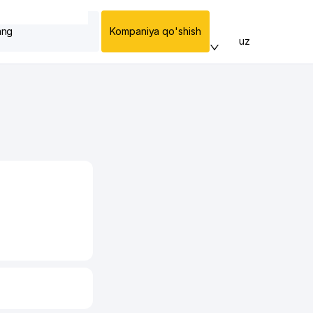
ang
Kompaniya qo'shish
uz