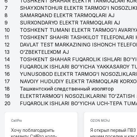
6
TOSHKENT SHAHAR ELEKTR TARMOQLARI KOR
7
SHAYXONTOHUR ELEKTR TARMOG'I NOSOZLIKL
8
SAMARQAND ELEKTR TARMOQLARI AJ
9
SURXONDARYO ELEKTR TARMOQLARI AJ
10
TOSHKENT TUMANI ELEKTR TARMOG'I AVARIYA
11
TOSHKENT SHAHRI TASHKILOT TELEFONLARI 
12
DAVLAT TEST MARKAZINING ISHONCH TELEFO
13
O'ZBEKTELEKOM AJ
14
TOSHKENT SHAHAR FUQAROLIK ISHLARI BO'Y
15
FUQAROLIK ISHLARI BO'YICHA YAKKASAROY 
16
YUNUSOBOD ELEKTR TARMOG'I NOSOZLIKLARI
17
NAVOIY HUDUDIY ELEKTR TARMOQLARI KORXO
18
Ташкентский следственный изолятор
19
ELEKTRTARMOG'I NOSOZLIKLARINI TO'ZATISH 
20
FUQAROLIK ISHLARI BO'YICHA UCH-TEPA TUM
CallPro
OZON MChJ
Хочу поблагодарить
Я открыл первый ПВЗ 
команду CallPro колл-
нашем поселке и как