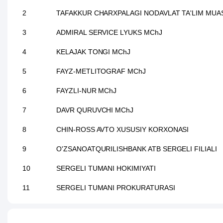
2
TAFAKKUR CHARXPALAGI NODAVLAT TA'LIM MUA
3
ADMIRAL SERVICE LYUKS MChJ
4
KELAJAK TONGI MChJ
5
FAYZ-METLITOGRAF MChJ
6
FAYZLI-NUR MChJ
7
DAVR QURUVCHI MChJ
8
CHIN-ROSS AVTO XUSUSIY KORXONASI
9
O'ZSANOATQURILISHBANK ATB SERGELI FILIALI
10
SERGELI TUMANI HOKIMIYATI
11
SERGELI TUMANI PROKURATURASI