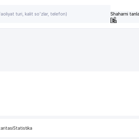
Shaharni tanl
aritasi
Statistika