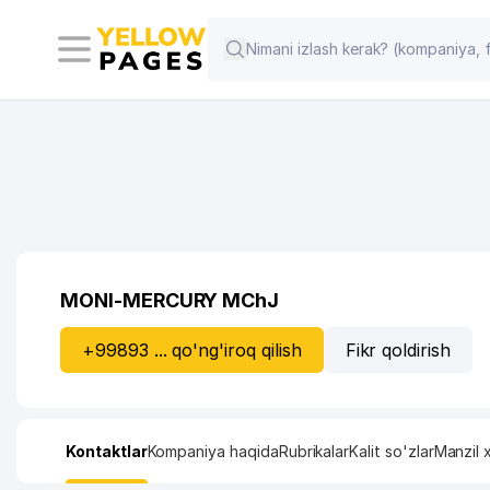
MONI-MERCURY MChJ
+99893 ... qo'ng'iroq qilish
Fikr qoldirish
Kontaktlar
Kompaniya haqida
Rubrikalar
Kalit so'zlar
Manzil x