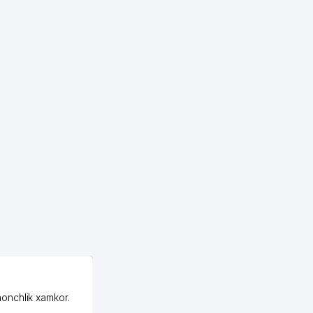
OZON MChJ
honchlik xamkor.
Зашел на Озон в
Узбекистане почти