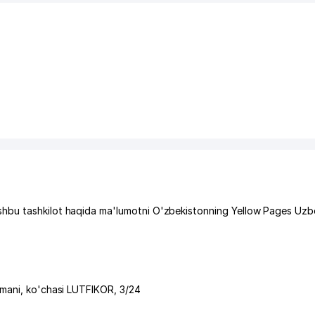
hbu tashkilot haqida ma'lumotni O'zbekistonning Yellow Pages Uzbe
umani
,
ko'chasi LUTFIKOR
, 3/24