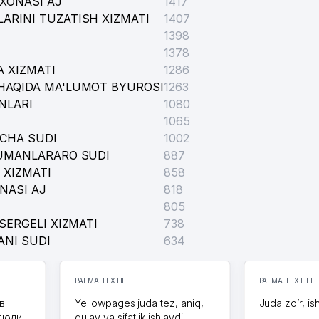
XONASI AJ
1417
ARINI TUZATISH XIZMATI
1407
1398
1378
 XIZMATI
1286
HAQIDA MA'LUMOT BYUROSI
1263
NLARI
1080
1065
ICHA SUDI
1002
TUMANLARARO SUDI
887
 XIZMATI
858
NASI AJ
818
805
SERGELI XIZMATI
738
ANI SUDI
634
PALMA TEXTILE
PALMA TEXTILE
в
Yellowpages juda tez, aniq,
Juda zo’r, is
 люди
qulay va sifatlik ishlaydi.