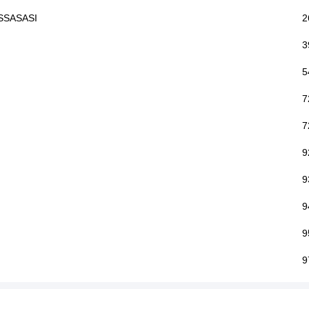
SSASASI
2
3
5
7
7
9
9
9
9
9