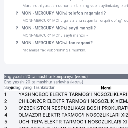
Marshrutni yaratish uchun siz bizning veb-saytimizdagi xa
❓
MONI-MERCURY MChJ telefon raqamlari?
MONI-MERCURY MChJ ga siz shu raqamlar orqali qo’ng’iroq
❓
MONI-MERCURY MChJ sayti manzili?
MONI-MERCURY MChJ sayti manzili -
❓
MONI-MERCURY MChJ fax raqami?
raqamiga fax yuborishingiz mumkin.
Eng yaxshi 20 ta mashhur kompaniya (июль)
Eng yaxshi 20 ta mashhur sarlavha (июль)
Saytdagi yangi tashkilotlar
№
Nomi
1
YASHNOBOD ELEKTR TARMOG'I NOSOZLIKLARI 
2
CHILONZOR ELEKTR TARMOG'I NOSOZLIK XIZM
3
O'ZBEKISTON RESPUBLIKASI BOSH PROKURAT
4
OLMAZOR ELEKTR TARMOG'I NOSOZLIKLARI XI
5
UCH-TEPA ELEKTR TARMOG'I NOSOZLIKLARI X