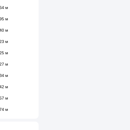
64 м
95 м
40 м
23 м
25 м
27 м
34 м
42 м
57 м
74 м