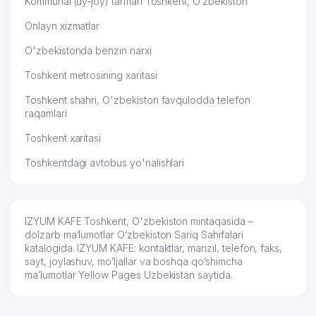
Kommunal (uy-joy) tariflari Toshkent, O‘zbekiston
Onlayn xizmatlar
O'zbekistonda benzin narxi
Toshkent metrosining xaritasi
Toshkent shahri, O'zbekiston favqulodda telefon
raqamlari
Toshkent xaritasi
Toshkentdagi avtobus yo'nalishlari
IZYUM KAFE Toshkent, O'zbekiston mintaqasida –
dolzarb ma’lumotlar O’zbekiston Sariq Sahifalari
katalogida. IZYUM KAFE: kontaktlar, manzil, telefon, faks,
sayt, joylashuv, mo’ljallar va boshqa qo’shimcha
ma’lumotlar Yellow Pages Uzbekistan saytida.