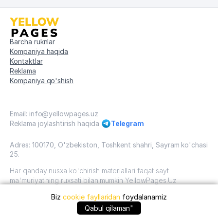
Barcha ruknlar
Kompaniya haqida
Kontaktlar
Reklama
Kompaniya qo'shish
Email: info@yellowpages.uz
Reklama joylashtirish haqida
Telegram
Adres: 100170, O'zbekiston, Toshkent shahri, Sayram ko'chasi
25.
Har qanday nusxa ko'chirish materiallari faqat sayt
ma'muriyatining ruxsati bilan mumkin YellowPages.Uz
Biz
cookie fayllaridan
foydalanamiz
O'zbekiston, 2009 - 2026 / O'zbekiston "sariq
sahifalar"mualliflik huquqi. Barcha huquqlar himoyalangan.
+99890 ... qo'ng'iroq qilish
Qabul qilaman"