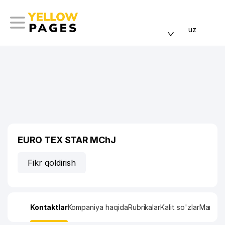
uz
EURO TEX STAR MChJ
Fikr qoldirish
Kontaktlar
Kompaniya haqida
Rubrikalar
Kalit so'zlar
Manzil x