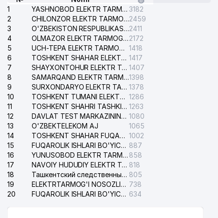
1
YASHNOBOD ELEKTR TARMOG'I NOSOZLIKLARI XIZMATI
3182
2
CHILONZOR ELEKTR TARMOG'I NOSOZLIK XIZMATI
2459
3
O'ZBEKISTON RESPUBLIKASI BOSH PROKURATURASI ISHONCH TELEFONI
2411
4
OLMAZOR ELEKTR TARMOG'I NOSOZLIKLARI XIZMATI
2172
5
UCH-TEPA ELEKTR TARMOG'I NOSOZLIKLARI XIZMATI
1418
6
TOSHKENT SHAHAR ELEKTR TARMOQLARI KORXONASI AJ
1417
7
SHAYXONTOHUR ELEKTR TARMOG'I NOSOZLIKLARINI TUZATISH XIZMATI
1407
8
SAMARQAND ELEKTR TARMOQLARI AJ
1398
9
SURXONDARYO ELEKTR TARMOQLARI AJ
1378
10
TOSHKENT TUMANI ELEKTR TARMOG'I AVARIYA XIZMATI
1286
11
TOSHKENT SHAHRI TASHKILOT TELEFONLARI HAQIDA MA'LUMOT BYUROSI
1263
12
DAVLAT TEST MARKAZINING ISHONCH TELEFONLARI
1080
13
O'ZBEKTELEKOM AJ
1065
14
TOSHKENT SHAHAR FUQAROLIK ISHLARI BO'YICHA SUDI
1002
15
FUQAROLIK ISHLARI BO'YICHA YAKKASAROY TUMANLARARO SUDI
887
16
YUNUSOBOD ELEKTR TARMOG'I NOSOZLIKLARI XIZMATI
858
17
NAVOIY HUDUDIY ELEKTR TARMOQLARI KORXONASI AJ
818
18
Ташкентский следственный изолятор
805
19
ELEKTRTARMOG'I NOSOZLIKLARINI TO'ZATISH SERGELI XIZMATI
738
20
FUQAROLIK ISHLARI BO'YICHA UCH-TEPA TUMANI SUDI
634