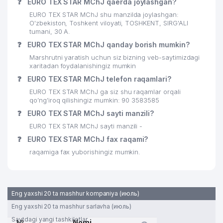
❓
EURO TEX STAR MChJ qaerda joylashgan?
EURO TEX STAR MChJ shu manzilda joylashgan:
O'zbekiston, Toshkent viloyati, TOSHKENT, SIRG'ALI
tumani, 30 A.
❓
EURO TEX STAR MChJ qanday borish mumkin?
Marshrutni yaratish uchun siz bizning veb-saytimizdagi
xaritadan foydalanishingiz mumkin
❓
EURO TEX STAR MChJ telefon raqamlari?
EURO TEX STAR MChJ ga siz shu raqamlar orqali
qo’ng’iroq qilishingiz mumkin: 90 3583585
❓
EURO TEX STAR MChJ sayti manzili?
EURO TEX STAR MChJ sayti manzili -
❓
EURO TEX STAR MChJ fax raqami?
raqamiga fax yuborishingiz mumkin.
Eng yaxshi 20 ta mashhur kompaniya (июль)
Eng yaxshi 20 ta mashhur sarlavha (июль)
Saytdagi yangi tashkilotlar
№
Nomi