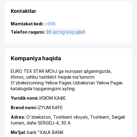
Kontaktlar
Mamlakat kodi:
+998
Telefon raqami:
90 qo'ng'iroq qilish
Kompaniya haqida
EURO TEX STAR MChJ ga murojaat qilganingizda,
iltimos, ushbu tashkilot haqida ma'lumotni
O'zbekistonning Yellow Pages Uzbekistan Yellow Pages
katalogida topganingizni ayting.
Yuridik nomi:
ИЗЮМ КАФЕ
Brend nomi:
IZYUM KAFE
Adres:
O'zbekiston,
Toshkent viloyati
,
Toshkent
,
Sergeli
tumani
,
daha SERGELI-4
, 30 A
Mo‘ljal:
bank "XALK BANK