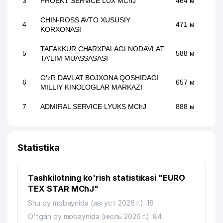
3
PROEKT SERVICE LUX MChJ
464 м
CHIN-ROSS AVTO XUSUSIY
4
471 м
KORXONASI
TAFAKKUR CHARXPALAGI NODAVLAT
5
588 м
TA'LIM MUASSASASI
O'zR DAVLAT BOJXONA QOSHIDAGI
6
657 м
MILLIY KINOLOGLAR MARKAZI
7
ADMIRAL SERVICE LYUKS MChJ
888 м
Statistika
Tashkilotning ko'rish statistikasi "EURO
TEX STAR MChJ"
Shu oy mobaynida (август 2026 г.): 18
O'tgan oy mobaynida (июль 2026 г.): 84