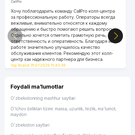
CallPro
Хочу поблагодарить команду CallPro колл-центра
за профессиональную работу. Операторы всегда
вежливые, внимательно относятся к каждому
обращению и быстро помогают решить вопросы.
Отдельно хочется отметить грамотную речь,
ответственность и оперативность. Благодаря их
работе значительно улучшилось качество
обслуживания клиентов. Рекомендую этот колл-
центр как надежного партнера для бизнеса.
Vip Brand 31.07.2026 11:43:39
Foydali ma'lumotlar
O'zbekistonning mashhur saytlari
O'lchov birliklari tizimi: massa, uzunlik, tezlik, ma'lumot,
maydon
O'zbekiston saytlari