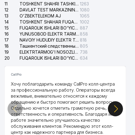
11
TOSHKENT SHAHRI TASHKILOT TELEFONLARI HAQIDA MA'LUMOT BYUROSI
1263
12
DAVLAT TEST MARKAZINING ISHONCH TELEFONLARI
1080
13
O'ZBEKTELEKOM AJ
1065
14
TOSHKENT SHAHAR FUQAROLIK ISHLARI BO'YICHA SUDI
1002
15
FUQAROLIK ISHLARI BO'YICHA YAKKASAROY TUMANLARARO SUDI
887
16
YUNUSOBOD ELEKTR TARMOG'I NOSOZLIKLARI XIZMATI
858
17
NAVOIY HUDUDIY ELEKTR TARMOQLARI KORXONASI AJ
818
18
Ташкентский следственный изолятор
805
19
ELEKTRTARMOG'I NOSOZLIKLARINI TO'ZATISH SERGELI XIZMATI
738
20
FUQAROLIK ISHLARI BO'YICHA UCH-TEPA TUMANI SUDI
634
CallPro
Хочу поблагодарить команду CallPro колл-центра
за профессиональную работу. Операторы всегда
вежливые, внимательно относятся к каждому
обращению и быстро помогают решить вопросы.
Отдельно хочется отметить грамотную речь,
ответственность и оперативность. Благодаря их
работе значительно улучшилось качество
обслуживания клиентов. Рекомендую этот колл-
центр как надежного партнера для бизнеса.