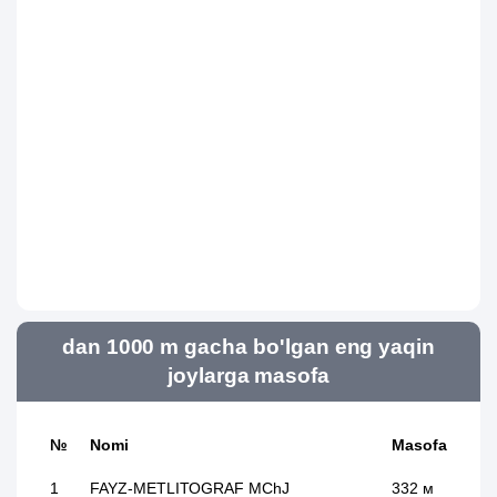
dan 1000 m gacha bo'lgan eng yaqin
joylarga masofa
№
Nomi
Masofa
1
FAYZ-METLITOGRAF MChJ
332 м