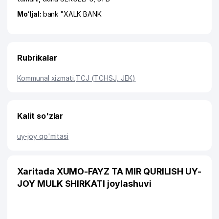
Mo‘ljal:
bank "XALK BANK
Rubrikalar
Kommunal xizmati
,
TCJ (TCHSJ, JEK)
Kalit so'zlar
uy-joy qo'mitasi
Xaritada XUMO-FAYZ TA MIR QURILISH UY-
JOY MULK SHIRKATI joylashuvi