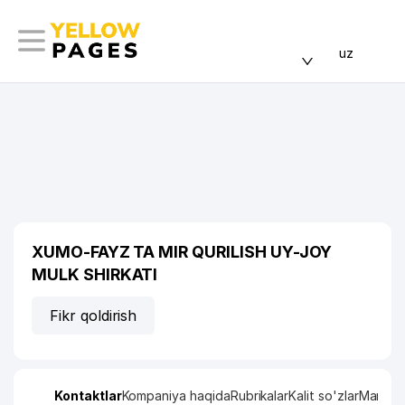
uz
XUMO-FAYZ TA MIR QURILISH UY-JOY
MULK SHIRKATI
Fikr qoldirish
Kontaktlar
Kompaniya haqida
Rubrikalar
Kalit so'zlar
Manzil x