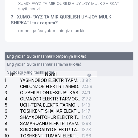
XUMO-FAYZ TA MIR QURILISH UY-JOY MULK SHIRKATI
sayti manzili -
❓
XUMO-FAYZ TA MIR QURILISH UY-JOY MULK
SHIRKATI fax raqami?
raqamiga fax yuborishingiz mumkin.
Eng yaxshi 20 ta mashhur kompaniya (июль)
Eng yaxshi 20 ta mashhur sarlavha (июль)
Saytdagi yangi tashkilotlar
№
Nomi
1
YASHNOBOD ELEKTR TARMOG'I NOSOZLIKLARI XIZMATI
3182
2
CHILONZOR ELEKTR TARMOG'I NOSOZLIK XIZMATI
2459
3
O'ZBEKISTON RESPUBLIKASI BOSH PROKURATURASI ISHONCH TELEFONI
2411
4
OLMAZOR ELEKTR TARMOG'I NOSOZLIKLARI XIZMATI
2172
5
UCH-TEPA ELEKTR TARMOG'I NOSOZLIKLARI XIZMATI
1418
6
TOSHKENT SHAHAR ELEKTR TARMOQLARI KORXONASI AJ
1417
7
SHAYXONTOHUR ELEKTR TARMOG'I NOSOZLIKLARINI TUZATISH XIZMATI
1407
8
SAMARQAND ELEKTR TARMOQLARI AJ
1398
9
SURXONDARYO ELEKTR TARMOQLARI AJ
1378
10
TOSHKENT TUMANI ELEKTR TARMOG'I AVARIYA XIZMATI
1286