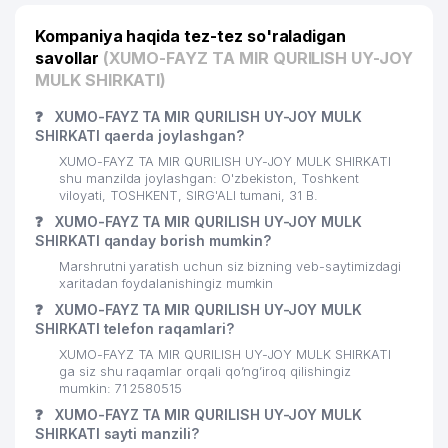
Kompaniya haqida tez-tez so'raladigan
savollar
(XUMO-FAYZ TA MIR QURILISH UY-JOY
MULK SHIRKATI)
❓
XUMO-FAYZ TA MIR QURILISH UY-JOY MULK
SHIRKATI qaerda joylashgan?
XUMO-FAYZ TA MIR QURILISH UY-JOY MULK SHIRKATI
shu manzilda joylashgan: O'zbekiston, Toshkent
viloyati, TOSHKENT, SIRG'ALI tumani, 31 B.
❓
XUMO-FAYZ TA MIR QURILISH UY-JOY MULK
SHIRKATI qanday borish mumkin?
Marshrutni yaratish uchun siz bizning veb-saytimizdagi
xaritadan foydalanishingiz mumkin
❓
XUMO-FAYZ TA MIR QURILISH UY-JOY MULK
SHIRKATI telefon raqamlari?
XUMO-FAYZ TA MIR QURILISH UY-JOY MULK SHIRKATI
ga siz shu raqamlar orqali qo’ng’iroq qilishingiz
mumkin: 71 2580515
❓
XUMO-FAYZ TA MIR QURILISH UY-JOY MULK
SHIRKATI sayti manzili?