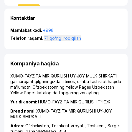
Kontaktlar
Mamlakat kodi:
+998
Telefon raqami:
71 qo'ng'iroq qilish
Kompaniya haqida
XUMO-FAYZ TA MIR QURILISH UY-JOY MULK SHIRKATI
ga murojaat qilganingizda, iltimos, ushbu tashkilot haqida
ma'lumotni O'zbekistonning Yellow Pages Uzbekistan
Yellow Pages katalogida topganingizni ayting.
Yuridik nomi:
HUMO-FAYZ TA MIR QURILISH ТЧСЖ
Brend nomi:
XUMO-FAYZ TA MIR QURILISHI UY-JOY
MULK SHIRKATI
Adres:
O'zbekiston,
Toshkent viloyati
,
Toshkent
,
Sergeli
tumani
,
daha SERGELI-3
, 31 B