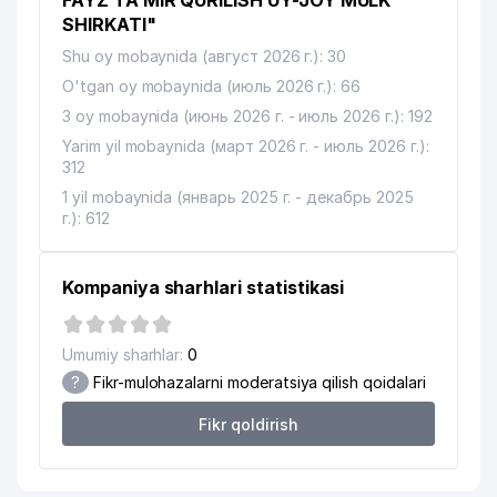
FAYZ TA MIR QURILISH UY-JOY MULK
SHIRKATI"
Shu oy mobaynida (август 2026 г.): 30
O'tgan oy mobaynida (июль 2026 г.): 66
3 oy mobaynida (июнь 2026 г. - июль 2026 г.): 192
Yarim yil mobaynida (март 2026 г. - июль 2026 г.):
312
1 yil mobaynida (январь 2025 г. - декабрь 2025
г.): 612
Kompaniya sharhlari statistikasi
Umumiy sharhlar:
0
?
Fikr-mulohazalarni moderatsiya qilish qoidalari
Fikr qoldirish