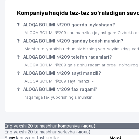
Kompaniya haqida tez-tez so'raladigan savo
❓
ALOQA BO'LIMI №209 qaerda joylashgan?
ALOQA BO'LIMI №209 shu manzilda joylashgan: O'zbekiston,
❓
ALOQA BO'LIMI №209 qanday borish mumkin?
Marshrutni yaratish uchun siz bizning veb-saytimizdagi xa
❓
ALOQA BO'LIMI №209 telefon raqamlari?
ALOQA BO'LIMI №209 ga siz shu raqamlar orqali qo’ng’iroq 
❓
ALOQA BO'LIMI №209 sayti manzili?
ALOQA BO'LIMI №209 sayti manzili -
❓
ALOQA BO'LIMI №209 fax raqami?
raqamiga fax yuborishingiz mumkin.
Eng yaxshi 20 ta mashhur kompaniya (июль)
Eng yaxshi 20 ta mashhur sarlavha (июль)
Saytdagi yangi tashkilotlar
№
Nomi