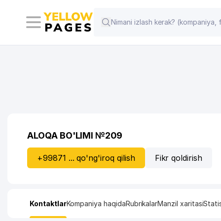
ALOQA BO'LIMI №209
+99871 ... qo'ng'iroq qilish
Fikr qoldirish
Kontaktlar
Kompaniya haqida
Rubrikalar
Manzil xaritasi
Stati