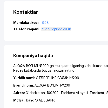
Kontaktlar
Mamlakat kodi:
+998
Telefon raqami:
71 qo'ng'iroq qilish
Kompaniya haqida
ALOQA BO'LIMI №209 ga murojaat qilganingizda, iltimos, us
Pages katalogida topganingizni ayting.
Yuridik nomi:
ОТДЕЛЕНИЕ СВЯЗИ №209
Brend nomi:
ALOQA BO'LIMI №209
Adres:
O'zbekiston, 100209,
Toshkent viloyati
,
Toshkent
,
S
Mo‘ljal:
bank "XALK BANK