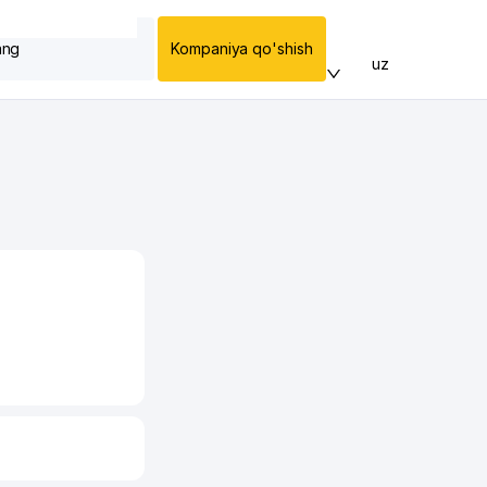
ang
Kompaniya qo'shish
uz