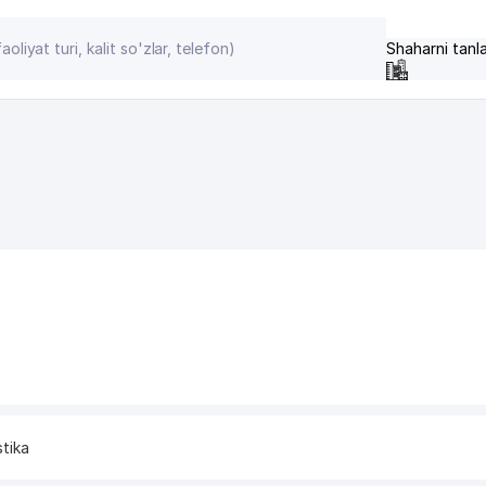
Shaharni tanl
stika