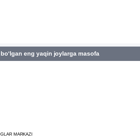
bo'lgan eng yaqin joylarga masofa
OGLAR MARKAZI