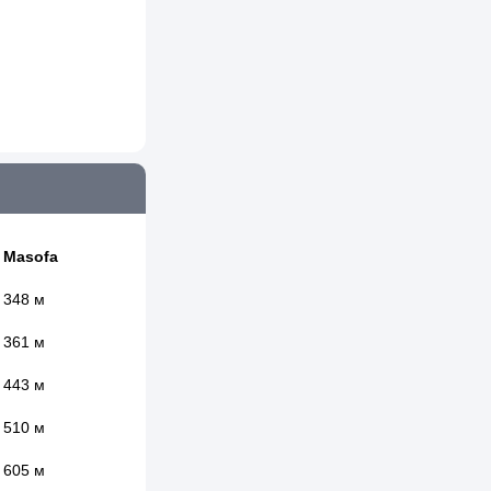
Masofa
348 м
361 м
443 м
510 м
605 м