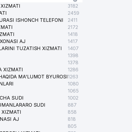
XIZMATI
3182
ATI
2459
URASI ISHONCH TELEFONI
2411
ZMATI
2172
IZMATI
1418
XONASI AJ
1417
ARINI TUZATISH XIZMATI
1407
1398
1378
 XIZMATI
1286
HAQIDA MA'LUMOT BYUROSI
1263
NLARI
1080
1065
ICHA SUDI
1002
TUMANLARARO SUDI
887
 XIZMATI
858
NASI AJ
818
805