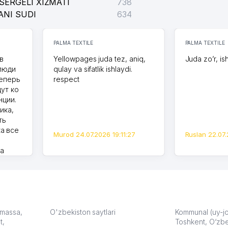
SERGELI XIZMATI
738
ANI SUDI
634
PALMA TEXTILE
PALMA TEXTILE
в
Yellowpages juda tez, aniq,
Juda zo’r, is
 люди
qulay va sifatlik ishlaydi.
теперь
respect
дут ко
нции.
ика,
ть
а все
Murod 24.07.2026 19:11:27
Ruslan 22.07.
на
моем
оется,
карте
а что
З.
: massa,
O'zbekiston saytlari
Kommunal (uy-joy
t,
Toshkent, O‘zbe