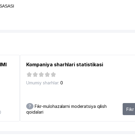
SASASI
IMI
Kompaniya sharhlari statistikasi
Umumiy sharhlar:
0
?
Fikr-mulohazalarni moderatsiya qilish
Fikr
qoidalari
0