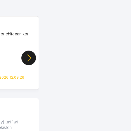
OZON MChJ
honchlik xamkor.
Зашел на Озон в
Узбекистане почти
случайно, когда коллега
показал свой кабинет и
цифры, так что я буквально
сразу загорелся этой
идеей. Регистрация заняла
всего вечер, а договор там
2026 12:09:26
вполне понятный и нет этих
всяких замудреных
юридических
формулировок. Первое
время сильно тупил с
продвижением, но в итоге
разобрался. Озон как раз
получает свои 50 кликов на
) tariflari
kiston
обучение и цена потом