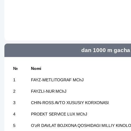
dan 1000 m gacha 
№
Nomi
1
FAYZ-METLITOGRAF MChJ
2
FAYZLI-NUR MChJ
3
CHIN-ROSS AVTO XUSUSIY KORXONASI
4
PROEKT SERVICE LUX MChJ
5
O'zR DAVLAT BOJXONA QOSHIDAGI MILLIY KINOL