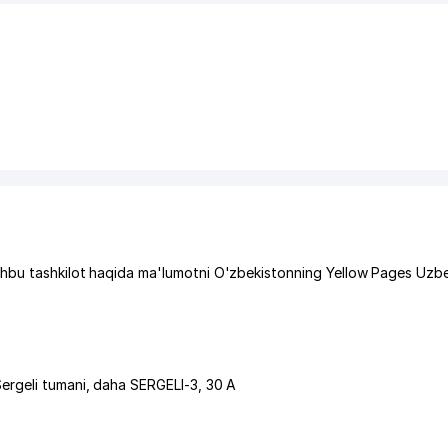
hbu tashkilot haqida ma'lumotni O'zbekistonning Yellow Pages Uzbe
ergeli tumani
,
daha SERGELI-3
, 30 А