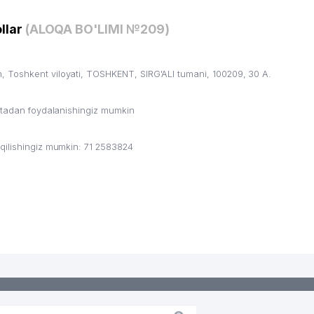
llar
(ALOQA BO'LIMI №209)
 Toshkent viloyati, TOSHKENT, SIRG'ALI tumani, 100209, 30 А.
ritadan foydalanishingiz mumkin
qilishingiz mumkin: 71 2583824