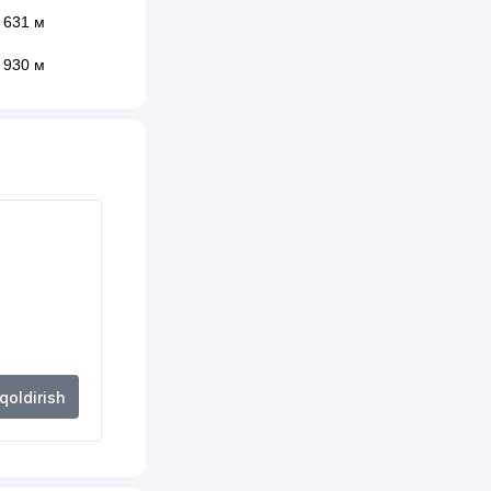
631 м
930 м
 qoldirish