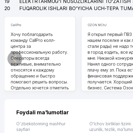
19
ELEKTRTARMOG'I NOSOZLIKLARINI TO'ZATISH 
20
FUQAROLIK ISHLARI BO'YICHA UCH-TEPA TUM
CallPro
OZON MChJ
Хочу поблагодарить
Я открыл первый ПВЗ 
команду CallPro колл-
нашем поселке и как
центра за
стали рады) не надо 
профессиональную работу.
в город ездить, все и
Операторы всегда
мне. Никакой конкуре
вежливые, внимательно
Нанял одного сотрудн
относятся к каждому
плачу ему зп. Пока ес
обращению и быстро
финансовая поддержк
помогают решить вопросы.
получается. Хороший
Отдельно хочется отметить
бизнес. Система Озо
грамотную речь,
сама делает отчеты.
ответственность и
Другой конкурент в 
оперативность. Благодаря
поселке вряд ли откр
их работе значительно
потому что видно на 
Foydali ma'lumotlar
улучшилось качество
Озона для Узбекистан
обслуживания клиентов.
тут у нас уже есть ПВ
O'zbekistonning mashhur
O'lchov birliklari tizimi
Рекомендую этот колл-
saytlari
Выгодное дело и
uzunlik, tezlik, ma'lumo