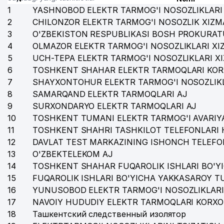
1
YASHNOBOD ELEKTR TARMOG'I NOSOZLIKLARI 
2
CHILONZOR ELEKTR TARMOG'I NOSOZLIK XIZM
3
O'ZBEKISTON RESPUBLIKASI BOSH PROKURAT
4
OLMAZOR ELEKTR TARMOG'I NOSOZLIKLARI XI
5
UCH-TEPA ELEKTR TARMOG'I NOSOZLIKLARI X
6
TOSHKENT SHAHAR ELEKTR TARMOQLARI KOR
7
SHAYXONTOHUR ELEKTR TARMOG'I NOSOZLIKL
8
SAMARQAND ELEKTR TARMOQLARI AJ
9
SURXONDARYO ELEKTR TARMOQLARI AJ
10
TOSHKENT TUMANI ELEKTR TARMOG'I AVARIYA
11
TOSHKENT SHAHRI TASHKILOT TELEFONLARI 
12
DAVLAT TEST MARKAZINING ISHONCH TELEFO
13
O'ZBEKTELEKOM AJ
14
TOSHKENT SHAHAR FUQAROLIK ISHLARI BO'Y
15
FUQAROLIK ISHLARI BO'YICHA YAKKASAROY 
16
YUNUSOBOD ELEKTR TARMOG'I NOSOZLIKLARI
17
NAVOIY HUDUDIY ELEKTR TARMOQLARI KORXO
18
Ташкентский следственный изолятор