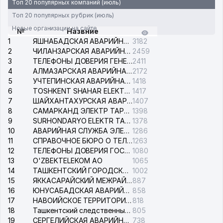
Топ 20 популярных компаний (июль)
Топ 20 популярных рубрик (июль)
Новые организации на сайте
№
Назвние
1
ЯШНАБАДСКАЯ АВАРИЙНАЯ СЛУЖБА ЭЛЕКТРОСЕТИ
3182
2
ЧИЛАНЗАРСКАЯ АВАРИЙНАЯ СЛУЖБА ЭЛЕКТРОСЕТИ
2459
3
ТЕЛЕФОНЫ ДОВЕРИЯ ГЕНЕРАЛЬНОЙ ПРОКУРАТУРЫ РЕСПУБЛИКИ УЗБЕКИСТАН
2411
4
АЛМАЗАРСКАЯ АВАРИЙНАЯ СЛУЖБА ЭЛЕКТРОСЕТИ
2172
5
УЧТЕПИНСКАЯ АВАРИЙНАЯ СЛУЖБА ЭЛЕКТРОСЕТИ
1418
6
TOSHKENT SHAHAR ELEKTR TARMOQLARI KORXONASI АО
1417
7
ШАЙХАНТАХУРСКАЯ АВАРИЙНАЯ СЛУЖБА ЭЛЕКТРОСЕТИ
1407
8
САМАРКАНД ЭЛЕКТР ТАРМОКЛАРИ АО
1398
9
SURHONDARYO ELEKTR TARMOKLARI АО
1378
10
АВАРИЙНАЯ СЛУЖБА ЭЛЕКТРОСЕТИ ТАШКЕНТСКОГО РАЙОНА
1286
11
СПРАВОЧНОЕ БЮРО О ТЕЛЕФОНАХ ОРГАНИЗАЦИЙ г. ТАШКЕНТА
1263
12
ТЕЛЕФОНЫ ДОВЕРИЯ ГОСУДАРСТВЕННОГО ЦЕНТРА ТЕСТИРОВАНИЯ
1080
13
O'ZBEKTELEKOM АО
1065
14
ТАШКЕНТСКИЙ ГОРОДСКОЙ СУД ПО ГРАЖДАНСКИМ ДЕЛАМ
1002
15
ЯККАСАРАЙСКИЙ МЕЖРАЙОННЫЙ СУД ПО ГРАЖДАНСКИМ ДЕЛАМ
887
16
ЮНУСАБАДСКАЯ АВАРИЙНАЯ СЛУЖБА ЭЛЕКТРОСЕТИ
858
17
НАВОИЙСКОЕ ТЕРРИТОРИАЛЬНОЕ ПРЕДПРИЯТИЕ ЭЛЕКТРОСЕТИ АО
818
18
Ташкентский следственный изолятор
805
19
СЕРГЕЛИЙСКАЯ АВАРИЙНАЯ СЛУЖБА ЭЛЕКТРОСЕТИ
738