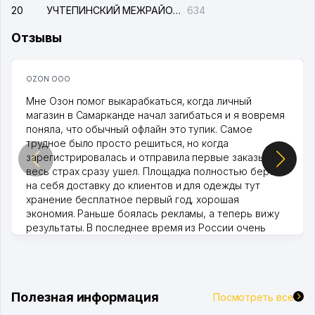
20
УЧТЕПИНСКИЙ МЕЖРАЙОННЫЙ СУД ПО ГРАЖДАНСКИМ ДЕЛАМ
634
Отзывы
OZON ООО
Мне Озон помог выкарабкаться, когда личный
магазин в Самарканде начал загибаться и я вовремя
поняла, что обычный офлайн это тупик. Самое
трудное было просто решиться, но когда
зарегистрировалась и отправила первые заказы,
весь страх сразу ушел. Площадка полностью берет
на себя доставку до клиентов и для одежды тут
хранение бесплатное первый год, хорошая
экономия. Раньше боялась рекламы, а теперь вижу
результаты. В последнее время из России очень
много заказывают, а вначале только по Узбекистану
брали, но вяло. Удалось раскрутиться, дальше
развиваюсь потихоньку😊
Hamida 03.08.2026 12:45:39
Полезная информация
Посмотреть все