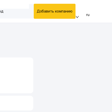
од
Добавить компанию
ru