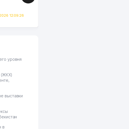
сразу загорелся этой
идеей. Регистрация заняла
всего вечер, а договор там
2026 12:09:26
вполне понятный и нет этих
всяких замудреных
юридических
формулировок. Первое
время сильно тупил с
продвижением, но в итоге
разобрался. Озон как раз
получает свои 50 кликов на
его уровня
обучение и цена потом
держится ровно около
 (ЖКХ)
ставки. Работать на
енте,
площадке нравится, здесь
рынок сбыта шире и заказы
идут стабильно.
е выставки
Урад 21.07.2026 08:47:51
ексы
бекистан
н в