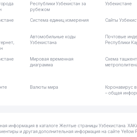
города
Республики Узбекистан за
Узбекистане
н
рубежом
истане
Система единиц измерения
Сайты Узбекис
Автомобильные коды
Почтовые инд
тернет,
Узбекистана
Республики Ка
ан
истане
Мировая временная
Схема ташкент
диаграмма
метрополитен
енте
Валюты мира
Коронавирус в
– общая инфор
ьная информация в каталоге Желтые страницы Узбекистана. ХАК
ориентиры и другая дополнительная информация на сайте Yellow 