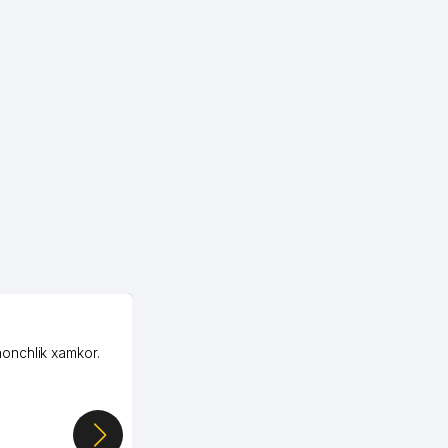
OZON ООО
honchlik xamkor.
Зашел на Озон в
Узбекистане почти
случайно, когда коллега
показал свой кабинет и
цифры, так что я буквально