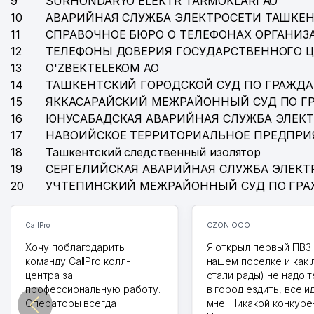
9
SURHONDARYO ELEKTR TARMOKLARI АО
10
АВАРИЙНАЯ СЛУЖБА ЭЛЕКТРОСЕТИ ТАШКЕН
11
СПРАВОЧНОЕ БЮРО О ТЕЛЕФОНАХ ОРГАНИЗА
12
ТЕЛЕФОНЫ ДОВЕРИЯ ГОСУДАРСТВЕННОГО 
13
O'ZBEKTELEKOM АО
14
ТАШКЕНТСКИЙ ГОРОДСКОЙ СУД ПО ГРАЖД
15
ЯККАСАРАЙСКИЙ МЕЖРАЙОННЫЙ СУД ПО Г
16
ЮНУСАБАДСКАЯ АВАРИЙНАЯ СЛУЖБА ЭЛЕК
17
НАВОИЙСКОЕ ТЕРРИТОРИАЛЬНОЕ ПРЕДПРИ
18
Ташкентский следственный изолятор
19
СЕРГЕЛИЙСКАЯ АВАРИЙНАЯ СЛУЖБА ЭЛЕКТ
20
УЧТЕПИНСКИЙ МЕЖРАЙОННЫЙ СУД ПО ГР
CallPro
OZON ООО
Хочу поблагодарить
Я открыл первый ПВЗ 
команду CallPro колл-
нашем поселке и как
центра за
стали рады) не надо 
профессиональную работу.
в город ездить, все и
Операторы всегда
мне. Никакой конкуре