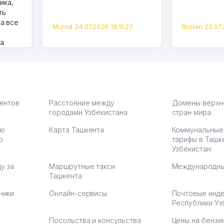
ика,
ть
а все
Murod 24.07.2026 19:11:27
Ruslan 22.07.
на
моем
оется,
карте
а что
З.
иентов
Расстояние между
Домены верхн
городами Узбекистана
стран мира
по
Карта Ташкента
Коммунальные
:37
ю
тарифы в Ташк
Узбекистан
у за
Маршрутные такси
Международны
Ташкента
ники
Онлайн-сервисы
Почтовые инд
Республики Уз
Посольства и консульства
Цены на бензи