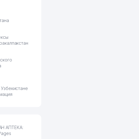
тана
ексы
ракалпакстан
ского
а
 Узбекистане
мация
АН АПТЕКА:
Pages