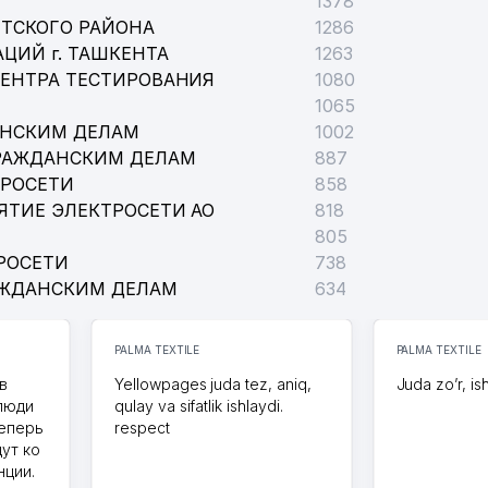
1378
ТСКОГО РАЙОНА
1286
ЦИЙ г. ТАШКЕНТА
1263
ЦЕНТРА ТЕСТИРОВАНИЯ
1080
1065
АНСКИМ ДЕЛАМ
1002
РАЖДАНСКИМ ДЕЛАМ
887
ТРОСЕТИ
858
ЯТИЕ ЭЛЕКТРОСЕТИ АО
818
805
РОСЕТИ
738
АЖДАНСКИМ ДЕЛАМ
634
PALMA TEXTILE
PALMA TEXTILE
в
Yellowpages juda tez, aniq,
Juda zo’r, is
 люди
qulay va sifatlik ishlaydi.
теперь
respect
дут ко
нции.