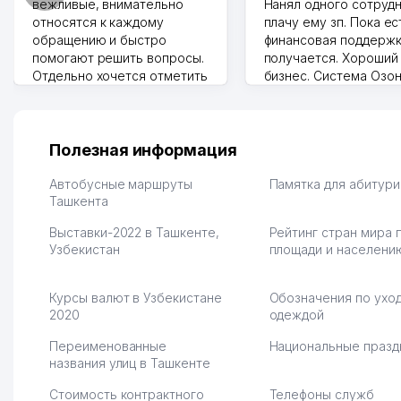
вежливые, внимательно
Нанял одного сотрудн
относятся к каждому
плачу ему зп. Пока ес
обращению и быстро
финансовая поддержк
помогают решить вопросы.
получается. Хороший
Отдельно хочется отметить
бизнес. Система Озо
грамотную речь,
сама делает отчеты.
ответственность и
Другой конкурент в 
оперативность. Благодаря
поселке вряд ли откр
их работе значительно
потому что видно на 
Полезная информация
улучшилось качество
Озона для Узбекистан
обслуживания клиентов.
тут у нас уже есть ПВ
Автобусные маршруты
Памятка для абитур
Рекомендую этот колл-
Ташкента
Выгодное дело и
центр как надежного
спокойное.
Выставки-2022 в Ташкенте,
Рейтинг стран мира 
партнера для бизнеса.
Марат 27.07.2026 08:00
Узбекистан
площади и населени
Vip Brand 31.07.2026 11:43:39
Курсы валют в Узбекистане
Обозначения по уход
2020
одеждой
Переименованные
Национальные празд
названия улиц в Ташкенте
Стоимость контрактного
Телефоны служб