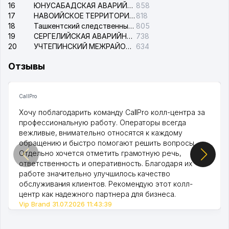
16
ЮНУСАБАДСКАЯ АВАРИЙНАЯ СЛУЖБА ЭЛЕКТРОСЕТИ
858
17
НАВОИЙСКОЕ ТЕРРИТОРИАЛЬНОЕ ПРЕДПРИЯТИЕ ЭЛЕКТРОСЕТИ АО
818
18
Ташкентский следственный изолятор
805
19
СЕРГЕЛИЙСКАЯ АВАРИЙНАЯ СЛУЖБА ЭЛЕКТРОСЕТИ
738
20
УЧТЕПИНСКИЙ МЕЖРАЙОННЫЙ СУД ПО ГРАЖДАНСКИМ ДЕЛАМ
634
Отзывы
CallPro
Хочу поблагодарить команду CallPro колл-центра за
профессиональную работу. Операторы всегда
вежливые, внимательно относятся к каждому
обращению и быстро помогают решить вопросы.
Отдельно хочется отметить грамотную речь,
ответственность и оперативность. Благодаря их
работе значительно улучшилось качество
обслуживания клиентов. Рекомендую этот колл-
центр как надежного партнера для бизнеса.
Vip Brand 31.07.2026 11:43:39