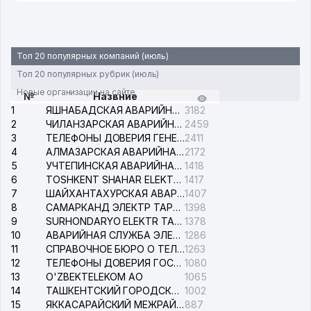
Топ 20 популярных компаний (июль)
Топ 20 популярных рубрик (июль)
Новые организации на сайте
№
Назвние
1
ЯШНАБАДСКАЯ АВАРИЙНАЯ СЛУЖБА ЭЛЕКТРОСЕТИ
3182
2
ЧИЛАНЗАРСКАЯ АВАРИЙНАЯ СЛУЖБА ЭЛЕКТРОСЕТИ
2459
3
ТЕЛЕФОНЫ ДОВЕРИЯ ГЕНЕРАЛЬНОЙ ПРОКУРАТУРЫ РЕСПУБЛИКИ УЗБЕКИСТАН
2411
4
АЛМАЗАРСКАЯ АВАРИЙНАЯ СЛУЖБА ЭЛЕКТРОСЕТИ
2172
5
УЧТЕПИНСКАЯ АВАРИЙНАЯ СЛУЖБА ЭЛЕКТРОСЕТИ
1418
6
TOSHKENT SHAHAR ELEKTR TARMOQLARI KORXONASI АО
1417
7
ШАЙХАНТАХУРСКАЯ АВАРИЙНАЯ СЛУЖБА ЭЛЕКТРОСЕТИ
1407
8
САМАРКАНД ЭЛЕКТР ТАРМОКЛАРИ АО
1398
9
SURHONDARYO ELEKTR TARMOKLARI АО
1378
10
АВАРИЙНАЯ СЛУЖБА ЭЛЕКТРОСЕТИ ТАШКЕНТСКОГО РАЙОНА
1286
11
СПРАВОЧНОЕ БЮРО О ТЕЛЕФОНАХ ОРГАНИЗАЦИЙ г. ТАШКЕНТА
1263
12
ТЕЛЕФОНЫ ДОВЕРИЯ ГОСУДАРСТВЕННОГО ЦЕНТРА ТЕСТИРОВАНИЯ
1080
13
O'ZBEKTELEKOM АО
1065
14
ТАШКЕНТСКИЙ ГОРОДСКОЙ СУД ПО ГРАЖДАНСКИМ ДЕЛАМ
1002
15
ЯККАСАРАЙСКИЙ МЕЖРАЙОННЫЙ СУД ПО ГРАЖДАНСКИМ ДЕЛАМ
887