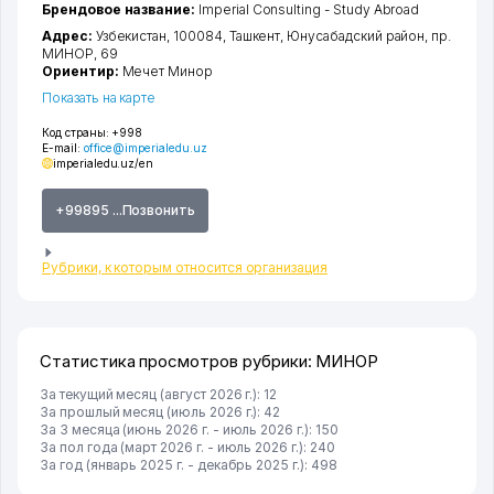
Брендовое название:
Imperial Consulting - Study Abroad
Адрес:
Узбекистан, 100084,
Ташкент
,
Юнусабадский район
,
пр.
МИНОР
, 69
Ориентир:
Мечет Минор
Показать на карте
Код страны:
+998
E-mail:
office@imperialedu.uz
imperialedu.uz/en
+99895 ...Позвонить
Рубрики, к которым относится организация
Статистика просмотров рубрики: МИНОР
За текущий месяц (август 2026 г.): 12
За прошлый месяц (июль 2026 г.): 42
За 3 месяца (июнь 2026 г. - июль 2026 г.): 150
За пол года (март 2026 г. - июль 2026 г.): 240
За год (январь 2025 г. - декабрь 2025 г.): 498