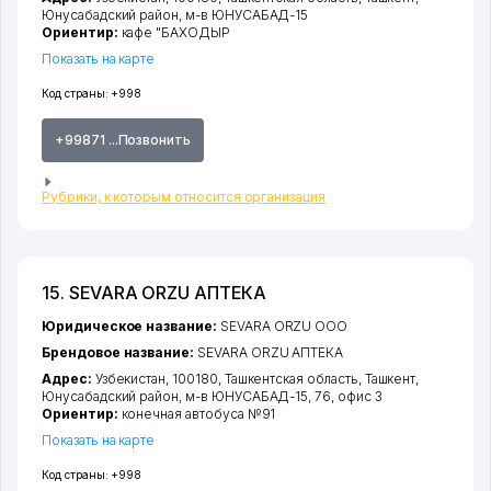
Юнусабадский район
,
м-в ЮНУСАБАД-15
Ориентир:
кафе "БАХОДЫР
Показать на карте
Код страны:
+998
+99871 ...Позвонить
Рубрики, к которым относится организация
15. SEVARA ORZU АПТЕКА
Юридическое название:
SEVARA ORZU ООО
Брендовое название:
SEVARA ORZU АПТЕКА
Адрес:
Узбекистан, 100180,
Ташкентская область
,
Ташкент
,
Юнусабадский район
,
м-в ЮНУСАБАД-15
, 76, офис 3
Ориентир:
конечная автобуса №91
Показать на карте
Код страны:
+998