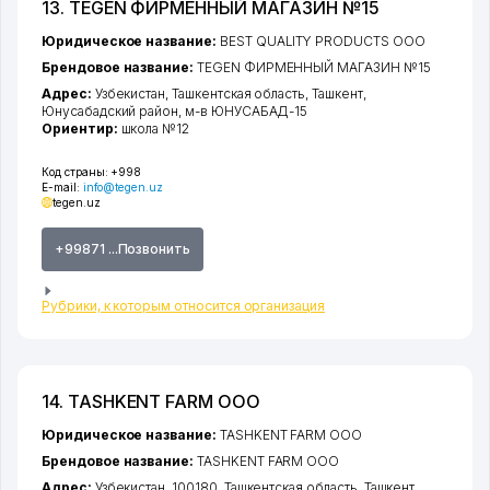
13. TEGEN ФИРМЕННЫЙ МАГАЗИН №15
Юридическое название:
BEST QUALITY PRODUCTS ООО
Брендовое название:
TEGEN ФИРМЕННЫЙ МАГАЗИН №15
Адрес:
Узбекистан,
Ташкентская область
,
Ташкент
,
Юнусабадский район
,
м-в ЮНУСАБАД-15
Ориентир:
школа №12
Код страны:
+998
E-mail:
info@tegen.uz
tegen.uz
+99871 ...Позвонить
Рубрики, к которым относится организация
14. TASHKENT FARM ООО
Юридическое название:
TASHKENT FARM ООО
Брендовое название:
TASHKENT FARM ООО
Адрес:
Узбекистан, 100180,
Ташкентская область
,
Ташкент
,