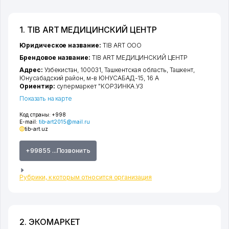
1. TIB ART МЕДИЦИНСКИЙ ЦЕНТР
Юридическое название:
TIB ART ООО
Брендовое название:
TIB ART МЕДИЦИНСКИЙ ЦЕНТР
Адрес:
Узбекистан, 100031,
Ташкентская область
,
Ташкент
,
Юнусабадский район
,
м-в ЮНУСАБАД-15
, 16 А
Ориентир:
супермаркет "КОРЗИНКА.УЗ
Показать на карте
Код страны:
+998
E-mail:
tib-art2015@mail.ru
tib-art.uz
+99855 ...Позвонить
Рубрики, к которым относится организация
2. ЭКОМАРКЕТ