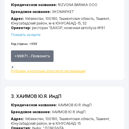
Юридическое название:
RIZVONA BARAKA ООО
Брендовое название:
ЭКОМАРКЕТ
Адрес:
Узбекистан, 100180,
Ташкентская область
,
Ташкент
,
Юнусабадский район
,
м-в ЮНУСАБАД-15
, 52
Ориентир:
ресторан "БАХОР, конечная автобуса №91
Показать на карте
Код страны:
+998
+99871 ...Позвонить
Рубрики, к которым относится организация
3. ХАИМОВ Ю.Я. ИндП
Юридическое название:
ХАИМОВ Ю.Я. ИндП
Брендовое название:
ХАИМОВ Ю.Я. ИндП
Адрес:
Узбекистан, 100180,
Ташкентская область
,
Ташкент
,
Юнусабадский район
,
м-в ЮНУСАБАД-15
Ориентир:
бывш. "ДОМ БЫТА