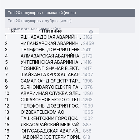
Топ 20 популярных компаний (июль)
Топ 20 популярных рубрик (июль)
Новые организации на сайте
№
Назвние
1
ЯШНАБАДСКАЯ АВАРИЙНАЯ СЛУЖБА ЭЛЕКТРОСЕТИ
3182
2
ЧИЛАНЗАРСКАЯ АВАРИЙНАЯ СЛУЖБА ЭЛЕКТРОСЕТИ
2459
3
ТЕЛЕФОНЫ ДОВЕРИЯ ГЕНЕРАЛЬНОЙ ПРОКУРАТУРЫ РЕСПУБЛИКИ УЗБЕКИСТАН
2411
4
АЛМАЗАРСКАЯ АВАРИЙНАЯ СЛУЖБА ЭЛЕКТРОСЕТИ
2172
5
УЧТЕПИНСКАЯ АВАРИЙНАЯ СЛУЖБА ЭЛЕКТРОСЕТИ
1418
6
TOSHKENT SHAHAR ELEKTR TARMOQLARI KORXONASI АО
1417
7
ШАЙХАНТАХУРСКАЯ АВАРИЙНАЯ СЛУЖБА ЭЛЕКТРОСЕТИ
1407
8
САМАРКАНД ЭЛЕКТР ТАРМОКЛАРИ АО
1398
9
SURHONDARYO ELEKTR TARMOKLARI АО
1378
10
АВАРИЙНАЯ СЛУЖБА ЭЛЕКТРОСЕТИ ТАШКЕНТСКОГО РАЙОНА
1286
11
СПРАВОЧНОЕ БЮРО О ТЕЛЕФОНАХ ОРГАНИЗАЦИЙ г. ТАШКЕНТА
1263
12
ТЕЛЕФОНЫ ДОВЕРИЯ ГОСУДАРСТВЕННОГО ЦЕНТРА ТЕСТИРОВАНИЯ
1080
13
O'ZBEKTELEKOM АО
1065
14
ТАШКЕНТСКИЙ ГОРОДСКОЙ СУД ПО ГРАЖДАНСКИМ ДЕЛАМ
1002
15
ЯККАСАРАЙСКИЙ МЕЖРАЙОННЫЙ СУД ПО ГРАЖДАНСКИМ ДЕЛАМ
887
16
ЮНУСАБАДСКАЯ АВАРИЙНАЯ СЛУЖБА ЭЛЕКТРОСЕТИ
858
17
НАВОИЙСКОЕ ТЕРРИТОРИАЛЬНОЕ ПРЕДПРИЯТИЕ ЭЛЕКТРОСЕТИ АО
818