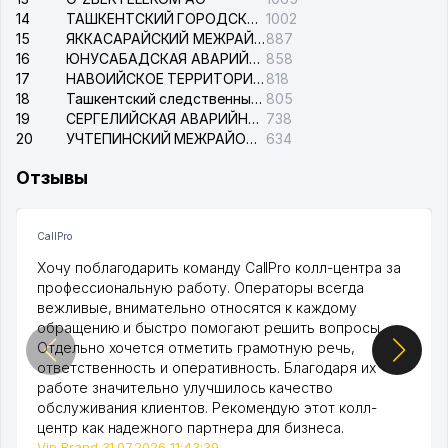
14
ТАШКЕНТСКИЙ ГОРОДСКОЙ СУД ПО ГРАЖДАНСКИМ ДЕЛАМ
1002
15
ЯККАСАРАЙСКИЙ МЕЖРАЙОННЫЙ СУД ПО ГРАЖДАНСКИМ ДЕЛАМ
887
16
ЮНУСАБАДСКАЯ АВАРИЙНАЯ СЛУЖБА ЭЛЕКТРОСЕТИ
858
17
НАВОИЙСКОЕ ТЕРРИТОРИАЛЬНОЕ ПРЕДПРИЯТИЕ ЭЛЕКТРОСЕТИ АО
818
18
Ташкентский следственный изолятор
805
19
СЕРГЕЛИЙСКАЯ АВАРИЙНАЯ СЛУЖБА ЭЛЕКТРОСЕТИ
738
20
УЧТЕПИНСКИЙ МЕЖРАЙОННЫЙ СУД ПО ГРАЖДАНСКИМ ДЕЛАМ
634
Отзывы
CallPro
Хочу поблагодарить команду CallPro колл-центра за
профессиональную работу. Операторы всегда
вежливые, внимательно относятся к каждому
обращению и быстро помогают решить вопросы.
Отдельно хочется отметить грамотную речь,
ответственность и оперативность. Благодаря их
работе значительно улучшилось качество
обслуживания клиентов. Рекомендую этот колл-
центр как надежного партнера для бизнеса.
Vip Brand 31.07.2026 11:43:39