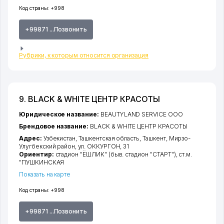
Код страны:
+998
+99871 ...Позвонить
Рубрики, к которым относится организация
9. BLACK & WHITE ЦЕНТР КРАСОТЫ
Юридическое название:
BEAUTYLAND SERVICE ООО
Брендовое название:
BLACK & WHITE ЦЕНТР КРАСОТЫ
Адрес:
Узбекистан,
Ташкентская область
,
Ташкент
,
Мирзо-
Улугбекский район
,
ул. ОККУРГОН
, 31
Ориентир:
стадион "ЁШЛИК" (быв. стадион "СТАРТ"), ст.м.
"ПУШКИНСКАЯ
Показать на карте
Код страны:
+998
+99871 ...Позвонить