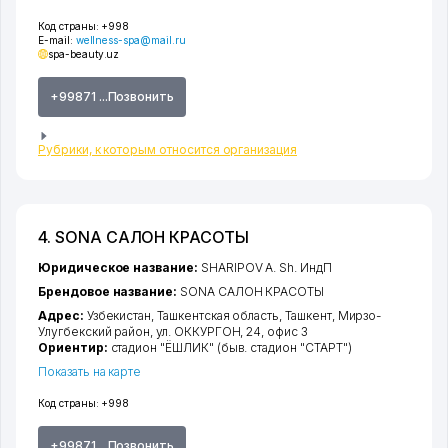
Код страны:
+998
E-mail:
wellness-spa@mail.ru
spa-beauty.uz
+99871 ...Позвонить
Рубрики, к которым относится организация
4. SONA САЛОН КРАСОТЫ
Юридическое название:
SHARIPOV A. Sh. ИндП
Брендовое название:
SONA САЛОН КРАСОТЫ
Адрес:
Узбекистан,
Ташкентская область
,
Ташкент
,
Мирзо-
Улугбекский район
,
ул. ОККУРГОН
, 24, офис 3
Ориентир:
стадион "ЁШЛИК" (быв. стадион "СТАРТ")
Показать на карте
Код страны:
+998
+99871 ...Позвонить