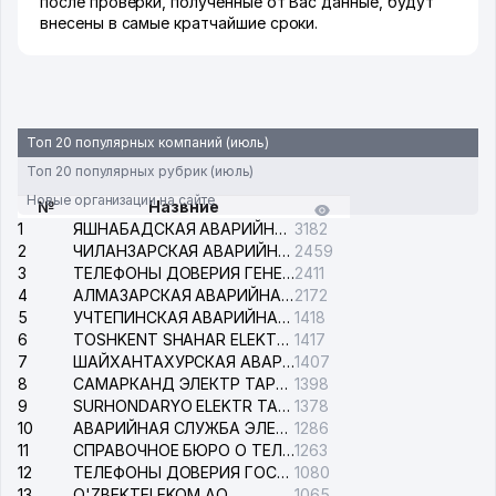
после проверки, полученные от Вас данные, будут
внесены в самые кратчайшие сроки.
Топ 20 популярных компаний (июль)
Топ 20 популярных рубрик (июль)
Новые организации на сайте
№
Назвние
1
ЯШНАБАДСКАЯ АВАРИЙНАЯ СЛУЖБА ЭЛЕКТРОСЕТИ
3182
2
ЧИЛАНЗАРСКАЯ АВАРИЙНАЯ СЛУЖБА ЭЛЕКТРОСЕТИ
2459
3
ТЕЛЕФОНЫ ДОВЕРИЯ ГЕНЕРАЛЬНОЙ ПРОКУРАТУРЫ РЕСПУБЛИКИ УЗБЕКИСТАН
2411
4
АЛМАЗАРСКАЯ АВАРИЙНАЯ СЛУЖБА ЭЛЕКТРОСЕТИ
2172
5
УЧТЕПИНСКАЯ АВАРИЙНАЯ СЛУЖБА ЭЛЕКТРОСЕТИ
1418
6
TOSHKENT SHAHAR ELEKTR TARMOQLARI KORXONASI АО
1417
7
ШАЙХАНТАХУРСКАЯ АВАРИЙНАЯ СЛУЖБА ЭЛЕКТРОСЕТИ
1407
8
САМАРКАНД ЭЛЕКТР ТАРМОКЛАРИ АО
1398
9
SURHONDARYO ELEKTR TARMOKLARI АО
1378
10
АВАРИЙНАЯ СЛУЖБА ЭЛЕКТРОСЕТИ ТАШКЕНТСКОГО РАЙОНА
1286
11
СПРАВОЧНОЕ БЮРО О ТЕЛЕФОНАХ ОРГАНИЗАЦИЙ г. ТАШКЕНТА
1263
12
ТЕЛЕФОНЫ ДОВЕРИЯ ГОСУДАРСТВЕННОГО ЦЕНТРА ТЕСТИРОВАНИЯ
1080
13
O'ZBEKTELEKOM АО
1065