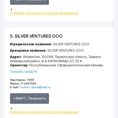
Рубрики, к которым относится организация
5. SILVER VENTURES ООО
Юридическое название:
SILVER VENTURES ООО
Брендовое название:
SILVER VENTURES ООО
Адрес:
Узбекистан, 100098,
Ташкентская область
,
Ташкент
,
Алмазарский район
,
м-в КАРАКАМЫШ-2/1
, 25 А
Ориентир:
Республиканская Офтальмологическая Клиника
Показать на карте
Код страны:
+998
Факсы:
71 2467583
E-mail:
nuroniy-savob@mail.ru
+99871 ...Позвонить
Рубрики, к которым относится организация