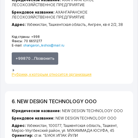
ЛЕСОХОЗЯЙСТВЕННОЕ ПРЕДПРИЯТИЕ
Брендовое название:
АХАНГАРАНСКОЕ
ЛЕСОХОЗЯЙСТВЕННОЕ ПРЕДПРИЯТИЕ
Адрес:
Узбекистан,
Ташкентская область
,
Ангрен
,
кв-л 2/2
, 38
Код страны:
+998
Факсы:
70 6651277
E-mail:
ohangaron_leshos@mail.ru
+99870 ...Позвонить
Рубрики, к которым относится организация
6. NEW DESIGN TECHNOLOGY ООО
Юридическое название:
NEW DESIGN TECHNOLOGY ООО
Брендовое название:
NEW DESIGN TECHNOLOGY ООО
Адрес:
Узбекистан, 100077,
Ташкентская область
,
Ташкент
,
Мирзо-Улугбекский район
,
ул. МУХАММАДА ЮСУФА
, 45
Ориентир:
ст.м. "БУЮК ИПАК ЙУЛИ