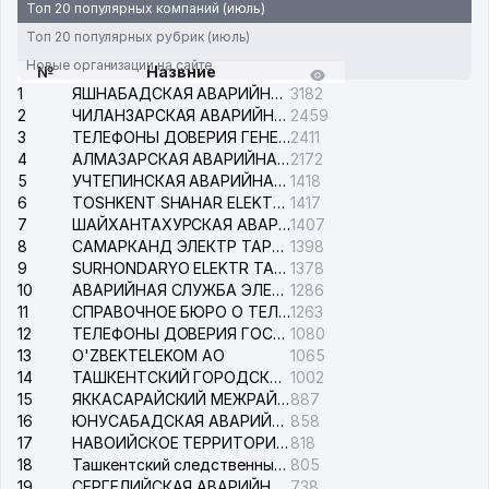
Топ 20 популярных компаний (июль)
Топ 20 популярных рубрик (июль)
Новые организации на сайте
№
Назвние
1
ЯШНАБАДСКАЯ АВАРИЙНАЯ СЛУЖБА ЭЛЕКТРОСЕТИ
3182
2
ЧИЛАНЗАРСКАЯ АВАРИЙНАЯ СЛУЖБА ЭЛЕКТРОСЕТИ
2459
3
ТЕЛЕФОНЫ ДОВЕРИЯ ГЕНЕРАЛЬНОЙ ПРОКУРАТУРЫ РЕСПУБЛИКИ УЗБЕКИСТАН
2411
4
АЛМАЗАРСКАЯ АВАРИЙНАЯ СЛУЖБА ЭЛЕКТРОСЕТИ
2172
5
УЧТЕПИНСКАЯ АВАРИЙНАЯ СЛУЖБА ЭЛЕКТРОСЕТИ
1418
6
TOSHKENT SHAHAR ELEKTR TARMOQLARI KORXONASI АО
1417
7
ШАЙХАНТАХУРСКАЯ АВАРИЙНАЯ СЛУЖБА ЭЛЕКТРОСЕТИ
1407
8
САМАРКАНД ЭЛЕКТР ТАРМОКЛАРИ АО
1398
9
SURHONDARYO ELEKTR TARMOKLARI АО
1378
10
АВАРИЙНАЯ СЛУЖБА ЭЛЕКТРОСЕТИ ТАШКЕНТСКОГО РАЙОНА
1286
11
СПРАВОЧНОЕ БЮРО О ТЕЛЕФОНАХ ОРГАНИЗАЦИЙ г. ТАШКЕНТА
1263
12
ТЕЛЕФОНЫ ДОВЕРИЯ ГОСУДАРСТВЕННОГО ЦЕНТРА ТЕСТИРОВАНИЯ
1080
13
O'ZBEKTELEKOM АО
1065
14
ТАШКЕНТСКИЙ ГОРОДСКОЙ СУД ПО ГРАЖДАНСКИМ ДЕЛАМ
1002
15
ЯККАСАРАЙСКИЙ МЕЖРАЙОННЫЙ СУД ПО ГРАЖДАНСКИМ ДЕЛАМ
887
16
ЮНУСАБАДСКАЯ АВАРИЙНАЯ СЛУЖБА ЭЛЕКТРОСЕТИ
858
17
НАВОИЙСКОЕ ТЕРРИТОРИАЛЬНОЕ ПРЕДПРИЯТИЕ ЭЛЕКТРОСЕТИ АО
818
18
Ташкентский следственный изолятор
805
19
СЕРГЕЛИЙСКАЯ АВАРИЙНАЯ СЛУЖБА ЭЛЕКТРОСЕТИ
738