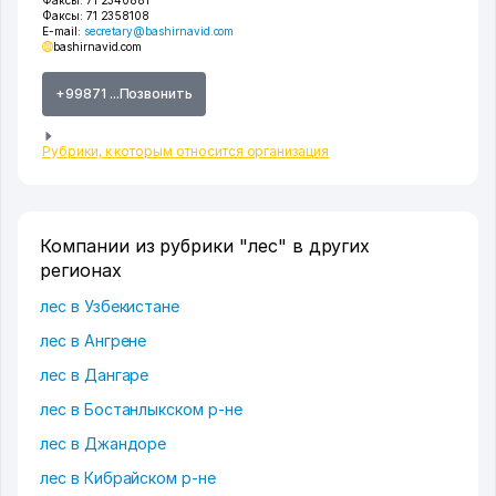
Факсы:
71 2358108
E-mail:
secretary@bashirnavid.com
bashirnavid.com
+99871 ...Позвонить
Рубрики, к которым относится организация
Компании из рубрики "лес" в других
регионах
лес в Узбекистане
лес в Ангрене
лес в Дангаре
лес в Бостанлыкском р-не
лес в Джандоре
лес в Кибрайском р-не