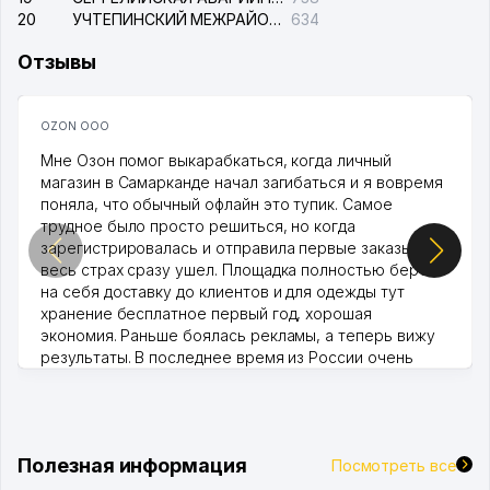
20
УЧТЕПИНСКИЙ МЕЖРАЙОННЫЙ СУД ПО ГРАЖДАНСКИМ ДЕЛАМ
634
Отзывы
OZON ООО
Мне Озон помог выкарабкаться, когда личный
магазин в Самарканде начал загибаться и я вовремя
поняла, что обычный офлайн это тупик. Самое
трудное было просто решиться, но когда
зарегистрировалась и отправила первые заказы,
весь страх сразу ушел. Площадка полностью берет
на себя доставку до клиентов и для одежды тут
хранение бесплатное первый год, хорошая
экономия. Раньше боялась рекламы, а теперь вижу
результаты. В последнее время из России очень
много заказывают, а вначале только по Узбекистану
брали, но вяло. Удалось раскрутиться, дальше
развиваюсь потихоньку😊
Hamida 03.08.2026 12:45:39
Полезная информация
Посмотреть все