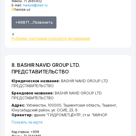
Факсы:
71 2685932
E-mail:
havoza@mail.ru
havoza.uz
+99871 ...Позвонить
Рубрики, к которым относится организация
8. BASHIR NAVID GROUP LTD.
ПРЕДСТАВИТЕЛЬСТВО
Юридическое название:
BASHIR NAVID GROUP LTD.
ПРЕДСТАВИТЕЛЬСТВО
Брендовое название:
BASHIR NAVID GROUP LTD.
ПРЕДСТАВИТЕЛЬСТВО
Адрес:
Узбекистан, 100000,
Ташкентская область
,
Ташкент
,
Юнусабадский район
,
ул. ОСИЁ
, 23, 9
Ориентир:
здание "ГИДРОМЕТЦЕНТР, ст.м. "МИНОР
Показать на карте
Код страны:
+998
Факсы:
71 2340881