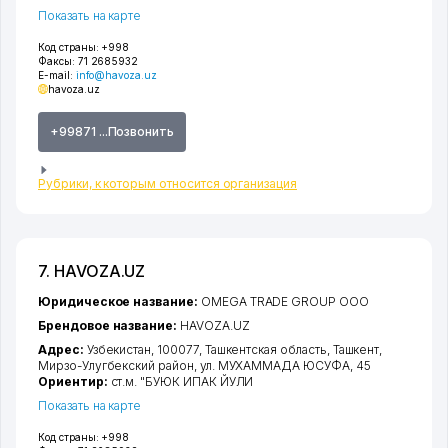
Показать на карте
Код страны:
+998
Факсы:
71 2685932
E-mail:
info@havoza.uz
havoza.uz
+99871 ...Позвонить
Рубрики, к которым относится организация
7. HAVOZA.UZ
Юридическое название:
OMEGA TRADE GROUP ООО
Брендовое название:
HAVOZA.UZ
Адрес:
Узбекистан, 100077,
Ташкентская область
,
Ташкент
,
Мирзо-Улугбекский район
,
ул. МУХАММАДА ЮСУФА
, 45
Ориентир:
ст.м. "БУЮК ИПАК ЙУЛИ
Показать на карте
Код страны:
+998