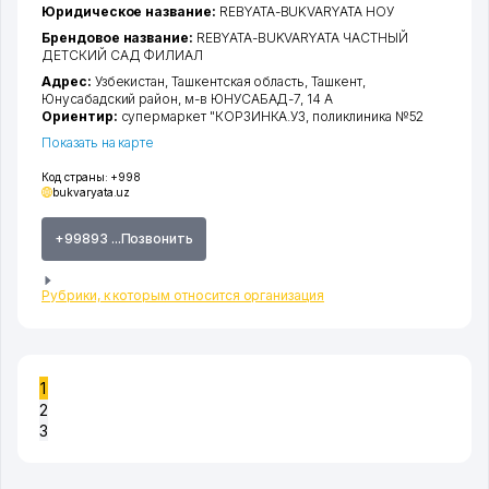
Юридическое название:
REBYATA-BUKVARYATA НОУ
Брендовое название:
REBYATA-BUKVARYATA ЧАСТНЫЙ
ДЕТСКИЙ САД ФИЛИАЛ
Адрес:
Узбекистан,
Ташкентская область
,
Ташкент
,
Юнусабадский район
,
м-в ЮНУСАБАД-7
, 14 А
Ориентир:
супермаркет "КОРЗИНКА.УЗ, поликлиника №52
Показать на карте
Код страны:
+998
bukvaryata.uz
+99893 ...Позвонить
Рубрики, к которым относится организация
1
2
3