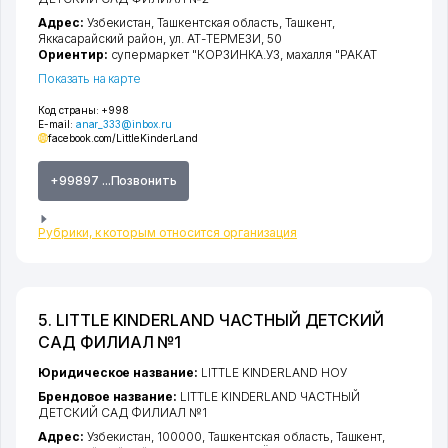
Адрес:
Узбекистан,
Ташкентская область
,
Ташкент
,
Яккасарайский район
,
ул. АТ-ТЕРМЕЗИ
, 50
Ориентир:
супермаркет "КОРЗИНКА.УЗ, махалля "РАКАТ
Показать на карте
Код страны:
+998
E-mail:
anar_333@inbox.ru
facebook.com/LittleKinderLand
+99897 ...Позвонить
Рубрики, к которым относится организация
5. LITTLE KINDERLAND ЧАСТНЫЙ ДЕТСКИЙ
САД ФИЛИАЛ №1
Юридическое название:
LITTLE KINDERLAND НОУ
Брендовое название:
LITTLE KINDERLAND ЧАСТНЫЙ
ДЕТСКИЙ САД ФИЛИАЛ №1
Адрес:
Узбекистан, 100000,
Ташкентская область
,
Ташкент
,