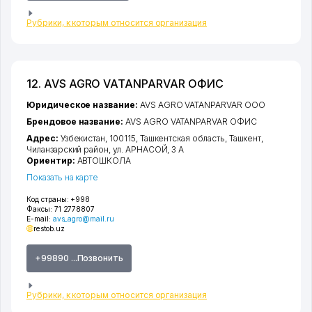
Рубрики, к которым относится организация
12. AVS AGRO VATANPARVAR ОФИС
Юридическое название:
AVS AGRO VATANPARVAR ООО
Брендовое название:
AVS AGRO VATANPARVAR ОФИС
Адрес:
Узбекистан, 100115,
Ташкентская область
,
Ташкент
,
Чиланзарский район
,
ул. АРНАСОЙ
, 3 А
Ориентир:
АВТОШКОЛА
Показать на карте
Код страны:
+998
Факсы:
71 2778807
E-mail:
avs_agro@mail.ru
restob.uz
+99890 ...Позвонить
Рубрики, к которым относится организация