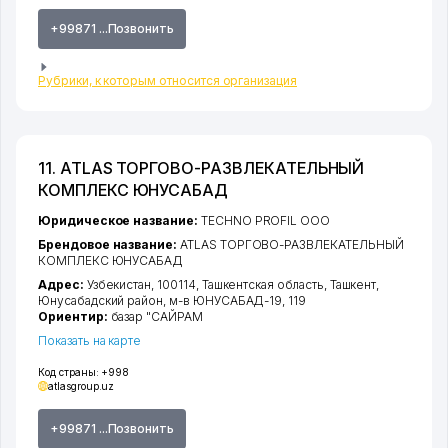
+99871 ...Позвонить
Рубрики, к которым относится организация
11. ATLAS ТОРГОВО-РАЗВЛЕКАТЕЛЬНЫЙ
КОМПЛЕКС ЮНУСАБАД
Юридическое название:
TECHNO PROFIL ООО
Брендовое название:
ATLAS ТОРГОВО-РАЗВЛЕКАТЕЛЬНЫЙ
КОМПЛЕКС ЮНУСАБАД
Адрес:
Узбекистан, 100114,
Ташкентская область
,
Ташкент
,
Юнусабадский район
,
м-в ЮНУСАБАД-19
, 119
Ориентир:
базар "САЙРАМ
Показать на карте
Код страны:
+998
atlasgroup.uz
+99871 ...Позвонить