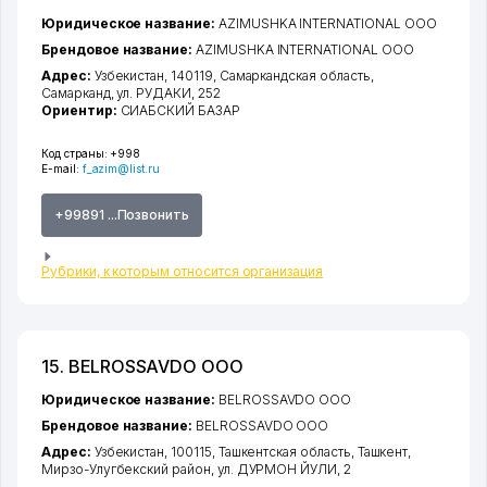
Юридическое название:
AZIMUSHKA INTERNATIONAL ООО
Брендовое название:
AZIMUSHKA INTERNATIONAL ООО
Адрес:
Узбекистан, 140119,
Самаркандская область
,
Самарканд
,
ул. РУДАКИ
, 252
Ориентир:
СИАБСКИЙ БАЗАР
Код страны:
+998
E-mail:
f_azim@list.ru
+99891 ...Позвонить
Рубрики, к которым относится организация
15. BELROSSAVDO ООО
Юридическое название:
BELROSSAVDO ООО
Брендовое название:
BELROSSAVDO ООО
Адрес:
Узбекистан, 100115,
Ташкентская область
,
Ташкент
,
Мирзо-Улугбекский район
,
ул. ДУРМОН ЙУЛИ
, 2