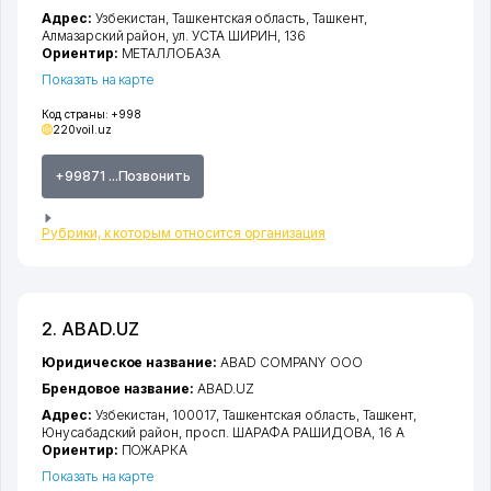
Адрес:
Узбекистан,
Ташкентская область
,
Ташкент
,
Алмазарский район
,
ул. УСТА ШИРИН
, 136
Ориентир:
МЕТАЛЛОБАЗА
Показать на карте
Код страны:
+998
220voil.uz
+99871 ...Позвонить
Рубрики, к которым относится организация
2. ABAD.UZ
Юридическое название:
ABAD COMPANY ООО
Брендовое название:
ABAD.UZ
Адрес:
Узбекистан, 100017,
Ташкентская область
,
Ташкент
,
Юнусабадский район
,
просп. ШАРАФА РАШИДОВА
, 16 А
Ориентир:
ПОЖАРКА
Показать на карте