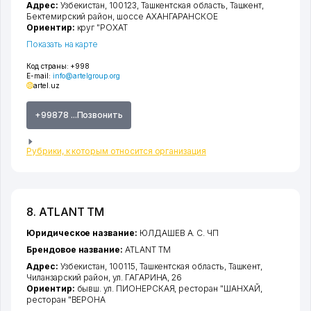
Адрес:
Узбекистан, 100123,
Ташкентская область
,
Ташкент
,
Бектемирский район
,
шоссе АХАНГАРАНСКОЕ
Ориентир:
круг "РОХАТ
Показать на карте
Код страны:
+998
E-mail:
info@artelgroup.org
artel.uz
+99878 ...Позвонить
Рубрики, к которым относится организация
8. ATLANT ТМ
Юридическое название:
ЮЛДАШЕВ А. С. ЧП
Брендовое название:
ATLANT ТМ
Адрес:
Узбекистан, 100115,
Ташкентская область
,
Ташкент
,
Чиланзарский район
,
ул. ГАГАРИНА
, 26
Ориентир:
бывш. ул. ПИОНЕРСКАЯ, ресторан "ШАНХАЙ,
ресторан "ВЕРОНА