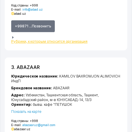
Код страны:
+998
E-mail:
info@abad.uz
abad.uz
+99871 ...Позвонить
Рубрики, к которым относится организация
3. ABAZAAR
Юридическое название:
KAMILOV BAXROMJON ALIMOVICH
ИндП
Брендовое название:
ABAZAAR
Адрес:
Узбекистан,
Ташкентская область
,
Ташкент
,
Юнусабадский район
,
м-в ЮНУСАБАД-14
, 13/3
Ориентир:
бывш. кафе "ПЕТУШОК
Показать на карте
Код страны:
+998
E-mail:
abazaaruz@gmail.com
abazaar.uz