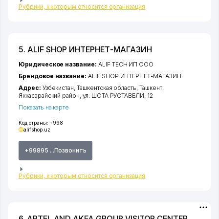
Рубрики, к которым относится организация
5. ALIF SHOP ИНТЕРНЕТ-МАГАЗИН
Юридическое название:
ALIF TECH ИП ООО
Брендовое название:
ALIF SHOP ИНТЕРНЕТ-МАГАЗИН
Адрес:
Узбекистан,
Ташкентская область
,
Ташкент
,
Яккасарайский район
,
ул. ШОТА РУСТАВЕЛИ
, 12
Показать на карте
Код страны:
+998
alifshop.uz
+99895 ...Позвонить
Рубрики, к которым относится организация
6. ARTEL AND AKFA GROUP VISITOR CENTER