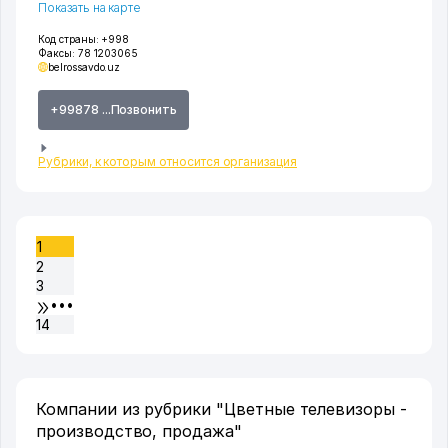
Показать на карте
Код страны:
+998
Факсы:
78 1203065
belrossavdo.uz
+99878 ...Позвонить
Рубрики, к которым относится организация
1
2
3
•••
14
Компании из рубрики "Цветные телевизоры -
производство, продажа"