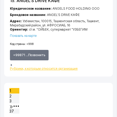
15. ANGEL'S DRIVE КАФЕ
Юридическое название:
ANGELS FOOD HOLDING ООО
Брендовое название:
ANGEL'S DRIVE КАФЕ
Адрес:
Узбекистан, 100015,
Ташкентская область
,
Ташкент
,
Мирабадский район
,
ул. АФРОСИАБ
, 16
Ориентир:
ст.м. "ОЙБЕК, супермаркет "УЗБЕГИМ
Показать на карте
Код страны:
+998
+99871 ...Позвонить
Рубрики, к которым относится организация
1
2
3
•••
37