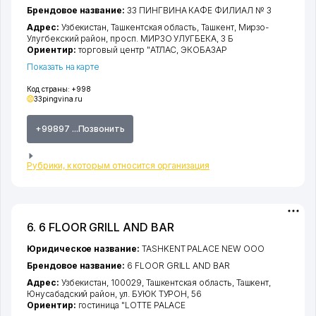
Брендовое название:
33 ПИНГВИНА КАФЕ ФИЛИАЛ № 3
Адрес:
Узбекистан,
Ташкентская область
,
Ташкент
,
Мирзо-
Улугбекский район
,
просп. МИРЗО УЛУГБЕКА
, 3 Б
Ориентир:
торговый центр "АТЛАС, ЭКОБАЗАР
Показать на карте
Код страны:
+998
33pingvina.ru
+99897 ...Позвонить
Рубрики, к которым относится организация
6. 6 FLOOR GRILL AND BAR
Юридическое название:
TASHKENT PALACE NEW ООО
Брендовое название:
6 FLOOR GRILL AND BAR
Адрес:
Узбекистан, 100029,
Ташкентская область
,
Ташкент
,
Юнусабадский район
,
ул. БУЮК ТУРОН
, 56
Ориентир:
гостиница "LOTTE PALACE