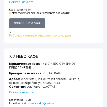
Показать на карте
Код страны:
+998
https://www.lottehotel.com/tashkentpalace-city/ru/
+99878 ...Позвонить
Рубрики, к которым относится организация
7. 7 НЕБО КАФЕ
Юридическое название:
7 НЕБО СЕМЕЙНОЕ
ПРЕДПРИЯТИЕ
Брендовое название:
7 НЕБО КАФЕ
Адрес:
Узбекистан,
Ташкентская область
,
Ташкент
,
Яшнабадский район
,
ул. КАМАШИ
, 61
Ориентир:
остановка "ШАСТРИ
Показать на карте
Код страны:
+998
E-mail:
nuriddinov.azimiddin@mail.ru