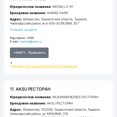
Юридическое название:
IMONILLO ЧП
Брендовое название:
AHMAD КАФЕ
Адрес:
Узбекистан,
Ташкентская область
,
Ташкент
,
Чиланзарский район
,
м-в АЛЬ-ХОРЕЗМИ
, 35 Г
Показать на карте
Код страны:
+998
E-mail:
imonillo@mail.ru
+99871 ...Позвонить
Рубрики, к которым относится организация
11. AKSU РЕСТОРАН
Юридическое название:
MUKARAM BIZNES РЕСТОРАН
Брендовое название:
AKSU РЕСТОРАН
Адрес:
Узбекистан, 100096,
Ташкентская область
,
Ташкент
,
Чиланзарский район
,
ул. МУКИМИ
, 178