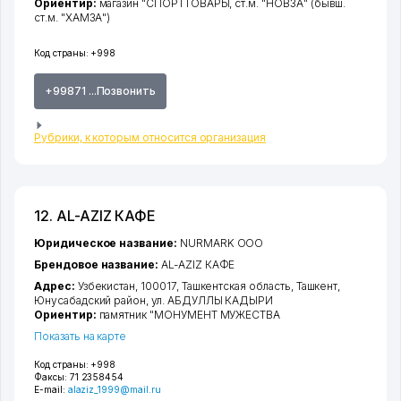
Ориентир:
магазин "СПОРТТОВАРЫ, ст.м. "НОВЗА" (бывш.
ст.м. "ХАМЗА")
Код страны:
+998
+99871 ...Позвонить
Рубрики, к которым относится организация
12. AL-AZIZ КАФЕ
Юридическое название:
NURMARK ООО
Брендовое название:
AL-AZIZ КАФЕ
Адрес:
Узбекистан, 100017,
Ташкентская область
,
Ташкент
,
Юнусабадский район
,
ул. АБДУЛЛЫ КАДЫРИ
Ориентир:
памятник "МОНУМЕНТ МУЖЕСТВА
Показать на карте
Код страны:
+998
Факсы:
71 2358454
E-mail:
alaziz_1999@mail.ru