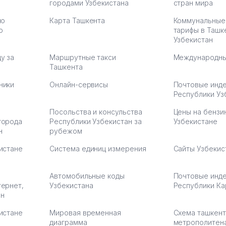
городами Узбекистана
Рекомендую этот колл-
стран мира
Выгодное д
36
центр как надежного
спокойное.
по
Карта Ташкента
Коммунальные
партнера для бизнеса.
Марат 27.07.
ю
тарифы в Ташк
Vip Brand 31.07.2026 11:43:39
Узбекистан
у за
Маршрутные такси
Международны
Ташкента
ники
Онлайн-сервисы
Почтовые инд
Республики Уз
Посольства и консульства
Цены на бензи
города
Республики Узбекистан за
Узбекистане
н
рубежом
истане
Система единиц измерения
Сайты Узбекис
Автомобильные коды
Почтовые инд
тернет,
Узбекистана
Республики Ка
ан
истане
Мировая временная
Схема ташкент
диаграмма
метрополитен