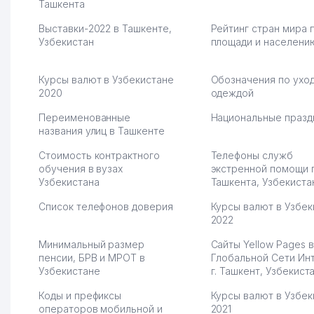
первый год, хорошая
Ташкента
людям часто надо
экономия. Раньше боялась
Камат 31.07.2026 17:50:
Выставки-2022 в Ташкенте,
Рейтинг стран мира 
рекламы, а теперь вижу
Узбекистан
площади и населени
результаты. В последнее
время из России очень
много заказывают, а
Курсы валют в Узбекистане
Обозначения по уход
вначале только по
2020
одеждой
Узбекистану брали, но
вяло. Удалось
Переименованные
Национальные празд
раскрутиться, дальше
названия улиц в Ташкенте
развиваюсь потихоньку😊
Стоимость контрактного
Телефоны служб
Hamida 03.08.2026 12:45:39
обучения в вузах
экстренной помощи 
Узбекистана
Ташкента, Узбекиста
Список телефонов доверия
Курсы валют в Узбек
2022
Минимальный размер
Сайты Yellow Pages в
пенсии, БРВ и МРОТ в
Глобальной Сети Ин
Узбекистане
г. Ташкент, Узбекист
Коды и префиксы
Курсы валют в Узбек
операторов мобильной и
2021