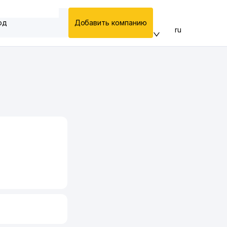
од
Добавить компанию
ru