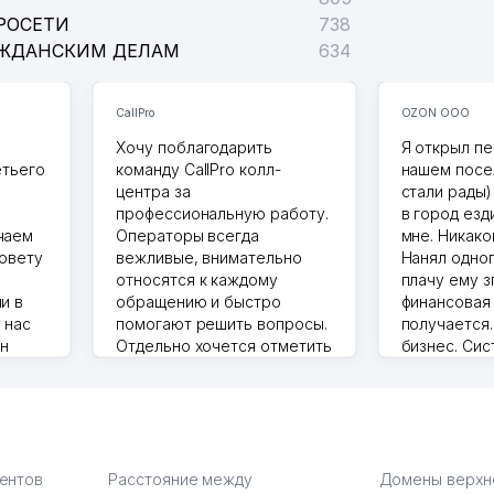
РОСЕТИ
738
АЖДАНСКИМ ДЕЛАМ
634
CallPro
OZON ООО
Хочу поблагодарить
Я открыл пе
етьего
команду CallPro колл-
нашем посе
центра за
стали рады)
профессиональную работу.
в город езд
чаем
Операторы всегда
мне. Никако
совету
вежливые, внимательно
Нанял одног
относятся к каждому
плачу ему з
и в
обращению и быстро
финансовая
 нас
помогают решить вопросы.
получается
ин
Отдельно хочется отметить
бизнес. Си
грамотную речь,
сама делает
то в 2
ответственность и
Другой кон
учку.
оперативность. Благодаря
поселке вря
чехлы
их работе значительно
потому что 
а,
улучшилось качество
Озона для У
что
обслуживания клиентов.
тут у нас у
иентов
Расстояние между
Домены верхн