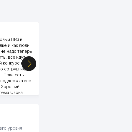
PALMA TEXTILE
рвый ПВЗ в
Yellowpages juda tez, aniq,
лке и как люди
qulay va sifatlik ishlaydi.
 не надо теперь
respect
ить, все идут ко
й конкуренции.
о сотрудника,
п. Пока есть
 поддержка все
Murod 24.07.2026 19:11:27
. Хороший
стема Озона
 отчеты.
курент в моем
д ли откроется,
видно на карте
збекистана что
же есть ПВЗ.
его уровня