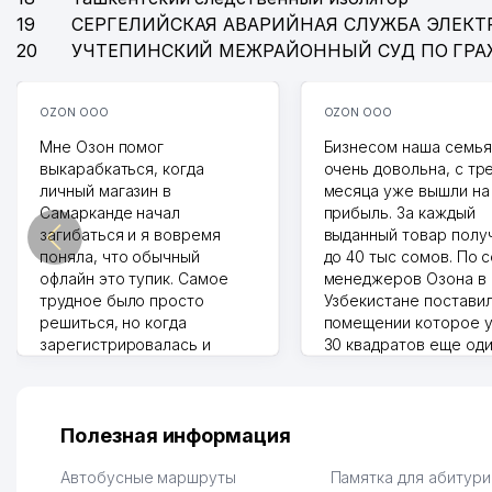
19
СЕРГЕЛИЙСКАЯ АВАРИЙНАЯ СЛУЖБА ЭЛЕКТ
20
УЧТЕПИНСКИЙ МЕЖРАЙОННЫЙ СУД ПО ГР
OZON ООО
OZON ООО
Мне Озон помог
Бизнесом наша семья
выкарабкаться, когда
очень довольна, с тр
личный магазин в
месяца уже вышли на
Самарканде начал
прибыль. За каждый
загибаться и я вовремя
выданный товар полу
поняла, что обычный
до 40 тыс сомов. По 
офлайн это тупик. Самое
менеджеров Озона в
трудное было просто
Узбекистане поставил
решиться, но когда
помещении которое у
зарегистрировалась и
30 квадратов еще од
отправила первые заказы,
прилавок под второй
весь страх сразу ушел.
бизнес. Так можно и э
Площадка полностью берет
раза увеличивает выр
на себя доставку до
Второй бизнес у нас 
Полезная информация
клиентов и для одежды тут
для телефонов, стекл
хранение бесплатное
мышки и вообще все 
Автобусные маршруты
Памятка для абитур