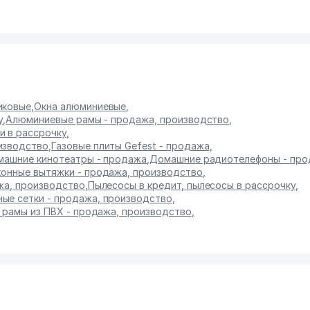
иковые
,
Окна алюминиевые
,
у
,
Алюминиевые рамы - продажа, производство
,
и в рассрочку
,
изводство
,
Газовые плиты Gefest - продажа
,
ашние кинотеатры - продажа
,
Домашние радиотелефоны - пр
хонные вытяжки - продажа, производство
,
жа, производство
,
Пылесосы в кредит, пылесосы в рассрочку
,
ые сетки - продажа, производство
,
 рамы из ПВХ - продажа, производство
,