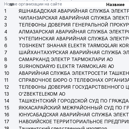
Новые организации на сайте
№
Назвние
1
ЯШНАБАДСКАЯ АВАРИЙНАЯ СЛУЖБА ЭЛЕКТ
2
ЧИЛАНЗАРСКАЯ АВАРИЙНАЯ СЛУЖБА ЭЛЕКТ
3
ТЕЛЕФОНЫ ДОВЕРИЯ ГЕНЕРАЛЬНОЙ ПРОКУР
4
АЛМАЗАРСКАЯ АВАРИЙНАЯ СЛУЖБА ЭЛЕКТР
5
УЧТЕПИНСКАЯ АВАРИЙНАЯ СЛУЖБА ЭЛЕКТ
6
TOSHKENT SHAHAR ELEKTR TARMOQLARI KOR
7
ШАЙХАНТАХУРСКАЯ АВАРИЙНАЯ СЛУЖБА Э
8
САМАРКАНД ЭЛЕКТР ТАРМОКЛАРИ АО
9
SURHONDARYO ELEKTR TARMOKLARI АО
10
АВАРИЙНАЯ СЛУЖБА ЭЛЕКТРОСЕТИ ТАШКЕН
11
СПРАВОЧНОЕ БЮРО О ТЕЛЕФОНАХ ОРГАНИЗА
12
ТЕЛЕФОНЫ ДОВЕРИЯ ГОСУДАРСТВЕННОГО 
13
O'ZBEKTELEKOM АО
14
ТАШКЕНТСКИЙ ГОРОДСКОЙ СУД ПО ГРАЖД
15
ЯККАСАРАЙСКИЙ МЕЖРАЙОННЫЙ СУД ПО Г
16
ЮНУСАБАДСКАЯ АВАРИЙНАЯ СЛУЖБА ЭЛЕК
17
НАВОИЙСКОЕ ТЕРРИТОРИАЛЬНОЕ ПРЕДПРИ
18
Ташкентский следственный изолятор