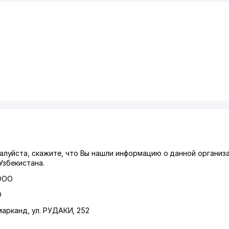
уйста, скажите, что Вы нашли информацию о данной организа
Узбекистана.
ООО
О
марканд
,
ул. РУДАКИ
, 252