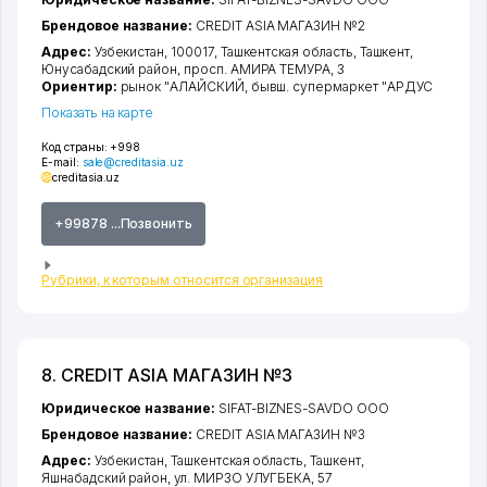
Брендовое название:
CREDIT ASIA МАГАЗИН №2
Адрес:
Узбекистан, 100017,
Ташкентская область
,
Ташкент
,
Юнусабадский район
,
просп. АМИРА ТЕМУРА
, 3
Ориентир:
рынок "АЛАЙСКИЙ, бывш. супермаркет "АРДУС
Показать на карте
Код страны:
+998
E-mail:
sale@creditasia.uz
creditasia.uz
+99878 ...Позвонить
Рубрики, к которым относится организация
8. CREDIT ASIA МАГАЗИН №3
Юридическое название:
SIFAT-BIZNES-SAVDO ООО
Брендовое название:
CREDIT ASIA МАГАЗИН №3
Адрес:
Узбекистан,
Ташкентская область
,
Ташкент
,
Яшнабадский район
,
ул. МИРЗО УЛУГБЕКА
, 57