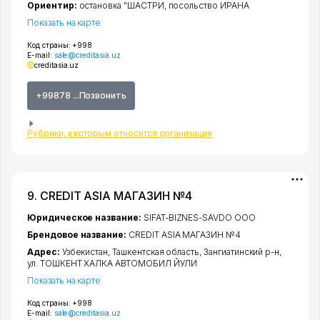
Ориентир:
остановка "ШАСТРИ, посольство ИРАНА
Показать на карте
Код страны:
+998
E-mail:
sale@creditasia.uz
creditasia.uz
+99878 ...Позвонить
Рубрики, к которым относится организация
9. CREDIT ASIA МАГАЗИН №4
Юридическое название:
SIFAT-BIZNES-SAVDO ООО
Брендовое название:
CREDIT ASIA МАГАЗИН №4
Адрес:
Узбекистан,
Ташкентская область
,
Зангиатинский р-н
,
ул. ТОШКЕНТ ХАЛКА АВТОМОБИЛ ЙУЛИ
Показать на карте
Код страны:
+998
E-mail:
sale@creditasia.uz