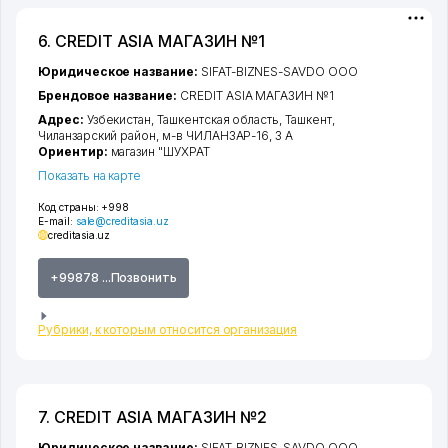
6. CREDIT ASIA МАГАЗИН №1
Юридическое название:
SIFAT-BIZNES-SAVDO ООО
Брендовое название:
CREDIT ASIA МАГАЗИН №1
Адрес:
Узбекистан,
Ташкентская область
,
Ташкент
,
Чиланзарский район
,
м-в ЧИЛАНЗАР-16
, 3 А
Ориентир:
магазин "ШУХРАТ
Показать на карте
Код страны:
+998
E-mail:
sale@creditasia.uz
creditasia.uz
+99878 ...Позвонить
Рубрики, к которым относится организация
7. CREDIT ASIA МАГАЗИН №2
Юридическое название:
SIFAT-BIZNES-SAVDO ООО