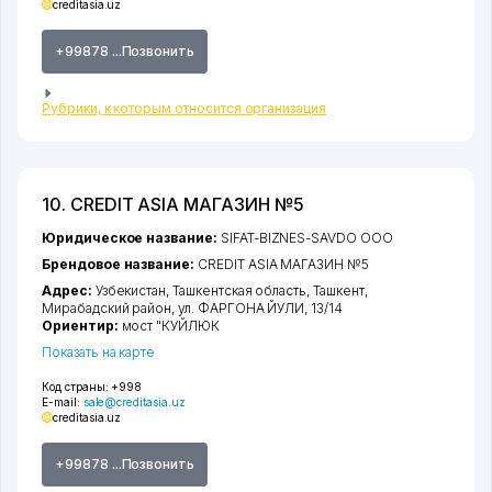
creditasia.uz
+99878 ...Позвонить
Рубрики, к которым относится организация
10. CREDIT ASIA МАГАЗИН №5
Юридическое название:
SIFAT-BIZNES-SAVDO ООО
Брендовое название:
CREDIT ASIA МАГАЗИН №5
Адрес:
Узбекистан,
Ташкентская область
,
Ташкент
,
Мирабадский район
,
ул. ФАРГОНА ЙУЛИ
, 13/14
Ориентир:
мост "КУЙЛЮК
Показать на карте
Код страны:
+998
E-mail:
sale@creditasia.uz
creditasia.uz
+99878 ...Позвонить