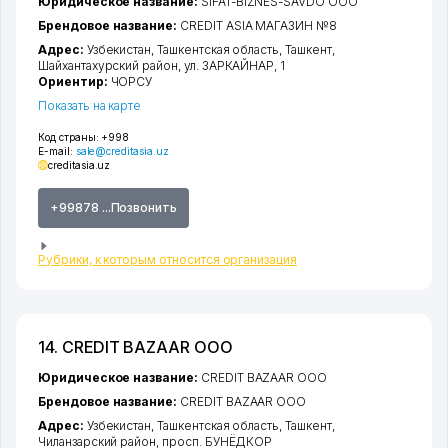
Юридическое название:
SIFAT-BIZNES-SAVDO ООО
Брендовое название:
CREDIT ASIA МАГАЗИН №8
Адрес:
Узбекистан,
Ташкентская область
,
Ташкент
,
Шайхантахурский район
,
ул. ЗАРКАЙНАР
, 1
Ориентир:
ЧОРСУ
Показать на карте
Код страны:
+998
E-mail:
sale@creditasia.uz
creditasia.uz
+99878 ...Позвонить
Рубрики, к которым относится организация
14. CREDIT BAZAAR ООО
Юридическое название:
CREDIT BAZAAR ООО
Брендовое название:
CREDIT BAZAAR ООО
Адрес:
Узбекистан,
Ташкентская область
,
Ташкент
,
Чиланзарский район
,
просп. БУНЁДКОР