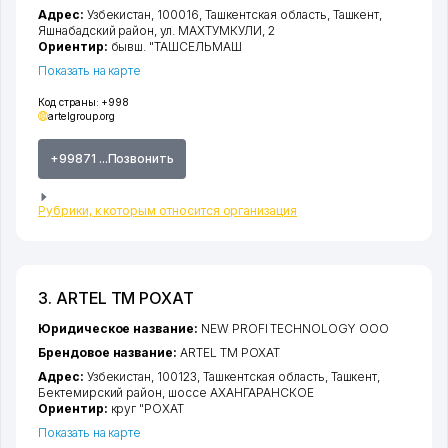
Адрес:
Узбекистан, 100016,
Ташкентская область
,
Ташкент
,
Яшнабадский район
,
ул. МАХТУМКУЛИ
, 2
Ориентир:
бывш. "ТАШСЕЛЬМАШ
Показать на карте
Код страны:
+998
artelgroup.org
+99871 ...Позвонить
Рубрики, к которым относится организация
3. ARTEL ТМ РОХАТ
Юридическое название:
NEW PROFI TECHNOLOGY ООО
Брендовое название:
ARTEL ТМ РОХАТ
Адрес:
Узбекистан, 100123,
Ташкентская область
,
Ташкент
,
Бектемирский район
,
шоссе АХАНГАРАНСКОЕ
Ориентир:
круг "РОХАТ
Показать на карте