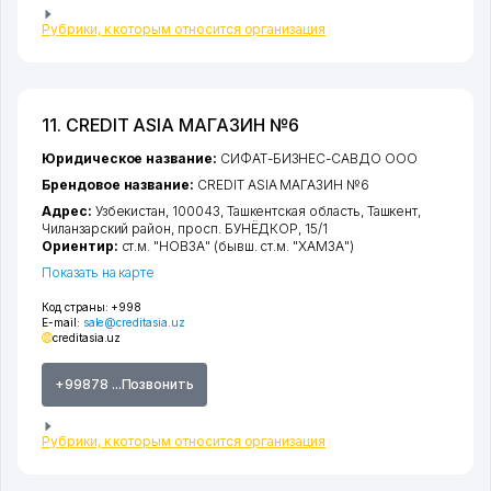
Рубрики, к которым относится организация
11. CREDIT ASIA МАГАЗИН №6
Юридическое название:
СИФАТ-БИЗНЕС-САВДО ООО
Брендовое название:
CREDIT ASIA МАГАЗИН №6
Адрес:
Узбекистан, 100043,
Ташкентская область
,
Ташкент
,
Чиланзарский район
,
просп. БУНЁДКОР
, 15/1
Ориентир:
ст.м. "НОВЗА" (бывш. ст.м. "ХАМЗА")
Показать на карте
Код страны:
+998
E-mail:
sale@creditasia.uz
creditasia.uz
+99878 ...Позвонить
Рубрики, к которым относится организация