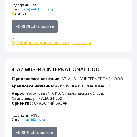
Код страны:
+998
E-mail:
info@artelgroup.org
artel.uz
+99878 ...Позвонить
Рубрики, к которым относится организация
4. AZIMUSHKA INTERNATIONAL ООО
Юридическое название:
AZIMUSHKA INTERNATIONAL ООО
Брендовое название:
AZIMUSHKA INTERNATIONAL ООО
Адрес:
Узбекистан, 140119,
Самаркандская область
,
Самарканд
,
ул. РУДАКИ
, 252
Ориентир:
СИАБСКИЙ БАЗАР
Код страны:
+998
E-mail:
f_azim@list.ru
+99891 ...Позвонить