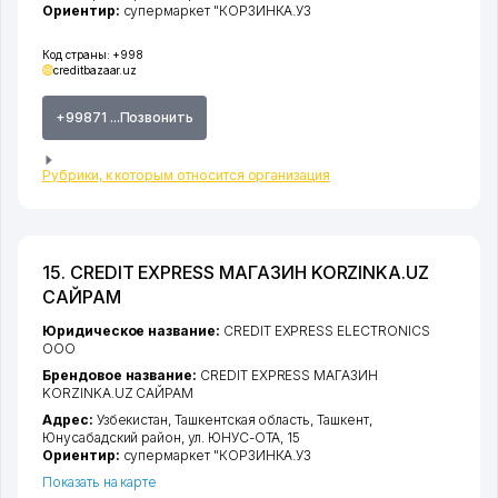
Ориентир:
супермаркет "КОРЗИНКА.УЗ
Код страны:
+998
creditbazaar.uz
+99871 ...Позвонить
Рубрики, к которым относится организация
15. CREDIT EXPRESS МАГАЗИН KORZINKA.UZ
САЙРАМ
Юридическое название:
CREDIT EXPRESS ELECTRONICS
ООО
Брендовое название:
CREDIT EXPRESS МАГАЗИН
KORZINKA.UZ САЙРАМ
Адрес:
Узбекистан,
Ташкентская область
,
Ташкент
,
Юнусабадский район
,
ул. ЮНУС-ОТА
, 15
Ориентир:
супермаркет "КОРЗИНКА.УЗ
Показать на карте