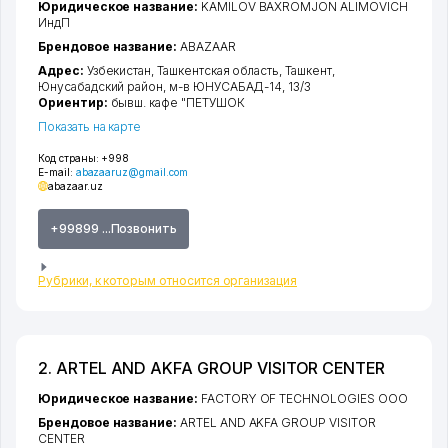
Юридическое название:
KAMILOV BAXROMJON ALIMOVICH
ИндП
Брендовое название:
ABAZAAR
Адрес:
Узбекистан,
Ташкентская область
,
Ташкент
,
Юнусабадский район
,
м-в ЮНУСАБАД-14
, 13/3
Ориентир:
бывш. кафе "ПЕТУШОК
Показать на карте
Код страны:
+998
E-mail:
abazaaruz@gmail.com
abazaar.uz
+99899 ...Позвонить
Рубрики, к которым относится организация
2. ARTEL AND AKFA GROUP VISITOR CENTER
Юридическое название:
FACTORY OF TECHNOLOGIES ООО
Брендовое название:
ARTEL AND AKFA GROUP VISITOR
CENTER