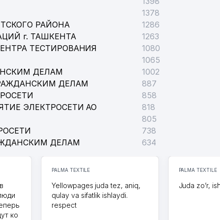
1398
1378
ТСКОГО РАЙОНА
1286
ЦИЙ г. ТАШКЕНТА
1263
ЦЕНТРА ТЕСТИРОВАНИЯ
1080
1065
АНСКИМ ДЕЛАМ
1002
РАЖДАНСКИМ ДЕЛАМ
887
ТРОСЕТИ
858
ЯТИЕ ЭЛЕКТРОСЕТИ АО
818
805
РОСЕТИ
738
АЖДАНСКИМ ДЕЛАМ
634
PALMA TEXTILE
PALMA TEXTILE
в
Yellowpages juda tez, aniq,
Juda zo’r, is
 люди
qulay va sifatlik ishlaydi.
теперь
respect
дут ко