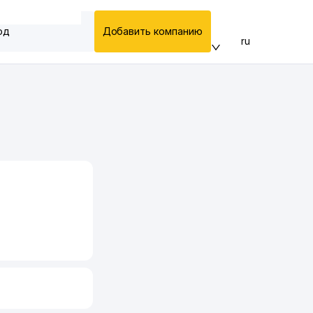
од
Добавить компанию
ru