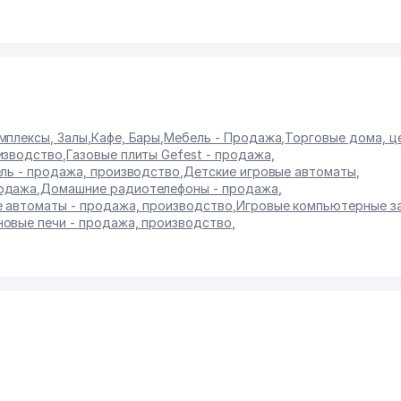
мплексы, Залы
,
Кафе, Бары
,
Мебель - Продажа
,
Торговые дома, ц
изводство
,
Газовые плиты Gefest - продажа
,
ль - продажа, производство
,
Детские игровые автоматы
,
родажа
,
Домашние радиотелефоны - продажа
,
 автоматы - продажа, производство
,
Игровые компьютерные з
овые печи - продажа, производство
,