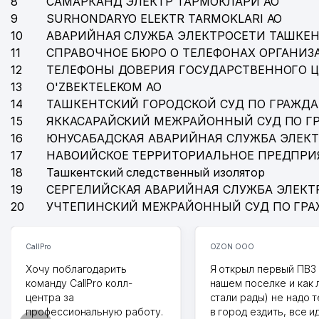
8
САМАРКАНД ЭЛЕКТР ТАРМОКЛАРИ АО
9
SURHONDARYO ELEKTR TARMOKLARI АО
10
АВАРИЙНАЯ СЛУЖБА ЭЛЕКТРОСЕТИ ТАШКЕН
11
СПРАВОЧНОЕ БЮРО О ТЕЛЕФОНАХ ОРГАНИЗА
12
ТЕЛЕФОНЫ ДОВЕРИЯ ГОСУДАРСТВЕННОГО 
13
O'ZBEKTELEKOM АО
14
ТАШКЕНТСКИЙ ГОРОДСКОЙ СУД ПО ГРАЖД
15
ЯККАСАРАЙСКИЙ МЕЖРАЙОННЫЙ СУД ПО Г
16
ЮНУСАБАДСКАЯ АВАРИЙНАЯ СЛУЖБА ЭЛЕК
17
НАВОИЙСКОЕ ТЕРРИТОРИАЛЬНОЕ ПРЕДПРИ
18
Ташкентский следственный изолятор
19
СЕРГЕЛИЙСКАЯ АВАРИЙНАЯ СЛУЖБА ЭЛЕКТ
20
УЧТЕПИНСКИЙ МЕЖРАЙОННЫЙ СУД ПО ГР
CallPro
OZON ООО
Хочу поблагодарить
Я открыл первый ПВЗ 
команду CallPro колл-
нашем поселке и как
центра за
стали рады) не надо 
профессиональную работу.
в город ездить, все и