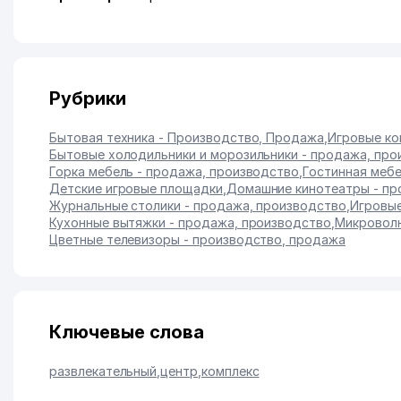
Рубрики
Бытовая техника - Производство, Продажа
,
Игровые ко
Бытовые холодильники и морозильники - продажа, про
Горка мебель - продажа, производство
,
Гостинная мебе
Детские игровые площадки
,
Домашние кинотеатры - п
Журнальные столики - продажа, производство
,
Игровые
Кухонные вытяжки - продажа, производство
,
Микроволн
Цветные телевизоры - производство, продажа
Ключевые слова
развлекательный
,
центр
,
комплекс