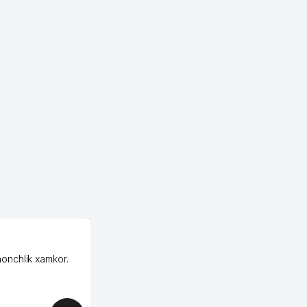
OZON ООО
honchlik xamkor.
Зашел на Озон в
Узбекистане почти
случайно, когда коллега
показал свой кабинет и