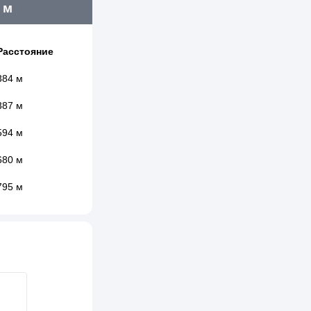
 м
Расстояние
384 м
387 м
594 м
680 м
795 м