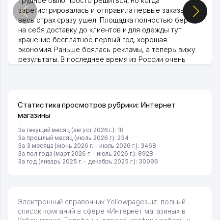
трудное было просто решиться, но когда
зарегистрировалась и отправила первые заказы,
весь страх сразу ушел. Площадка полностью берет
на себя доставку до клиентов и для одежды тут
хранение бесплатное первый год, хорошая
экономия. Раньше боялась рекламы, а теперь вижу
результаты. В последнее время из России очень
много заказывают, а вначале только по Узбекистану
брали, но вяло. Удалось раскрутиться, дальше
развиваюсь потихоньку😊
Hamida 03.08.2026 12:45:39
Статистика просмотров рубрики: Интернет
магазины
За текущий месяц (август 2026 г.): 18
За прошлый месяц (июль 2026 г.): 234
За 3 месяца (июнь 2026 г. - июль 2026 г.): 3468
За пол года (март 2026 г. - июль 2026 г.): 8928
За год (январь 2025 г. - декабрь 2025 г.): 30096
Электронный справочник Yellowpages.uz: полный
список компаний в сфере «Интернет магазины» в