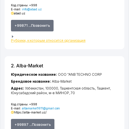
Код страны:
+998
E-mail:
info@abad.uz
abad.uz
+99871 ...Позвонить
Рубрики, к которым относится организация
2. Alba-Market
Юридическое название:
OOO "ANB TECHNO CORP
Брендовое название:
Alba-Market
Адрес:
Узбекистан, 100000,
Ташкентская область
,
Ташкент
,
Юнусабадский район
,
м-в МИНОР
, 70
Код страны:
+998
E-mail:
albamarket1611@gmail.com
https://alba-market.uz/
+99897 ...Позвонить