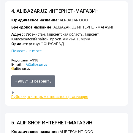
4. ALIBAZAR.UZ ИНТЕРНЕТ-МАГАЗИН
Юридическое название:
ALI-BAZAR ООО
Брендовое название:
ALIBAZAR.UZ ИНТЕРНЕТ-МАГАЗИН
Адрес:
Узбекистан,
Ташкентская область
,
Ташкент
,
Юнусабадский район
,
просп. АМИРА ТЕМУРА
Ориентир:
круг "ЮНУСАБАД
Показать на карте
Код страны:
+998
E-mail:
info@alibazar.uz
alibazar.uz
+99871 ...Позвонить
Рубрики, к которым относится организация
5. ALIF SHOP ИНТЕРНЕТ-МАГАЗИН
Юридическое название:
ALIF TECH ИП ООО