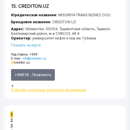
15. CREDITON.UZ
Юридическое название:
MISSIRIYA TRANS BIZNES ООО
Брендовое название:
CREDITON.UZ
Адрес:
Узбекистан, 100104,
Ташкентская область
,
Ташкент
,
Бектемирский район
,
м-в СУВСОЗ
, 48 А
Ориентир:
университет нефти и газа им. Губкина
Показать на карте
Код страны:
+998
E-mail:
info@crediton.uz
crediton.uz
+99878 ...Позвонить
Рубрики, к которым относится организация
1
2
3