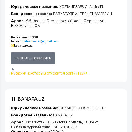
Юридическое название:
ХОЛМИРЗАЕВ С. А. ИндП
Брендовое название:
BABYSTORE ИНТЕРНЕТ-МАГАЗИН
Адрес:
Узбекистан,
Ферганская область
,
Фергана
,
ул.
ЮКСАЛИШ
, 90 А
Код страны:
+998
E-mail:
babystore.uz@gmail.com
babystore.uz
+99891 ...Позвонить
Рубрики, к которым относится организация
11. BANAFA.UZ
Юридическое название:
GLAMOUR COSMETICS ЧП
Брендовое название:
BANAFA.UZ
Адрес:
Узбекистан,
Ташкентская область
,
Ташкент
,
Шайхантахурский район
,
ул. БЕРУНИ
, 2
Ориентир:
кинотеатр "ГУНЧА