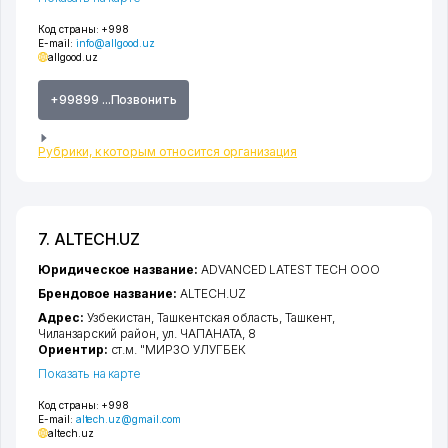
Код страны:
+998
E-mail:
info@allgood.uz
allgood.uz
+99899 ...Позвонить
Рубрики, к которым относится организация
7. ALTECH.UZ
Юридическое название:
ADVANCED LATEST TECH ООО
Брендовое название:
ALTECH.UZ
Адрес:
Узбекистан,
Ташкентская область
,
Ташкент
,
Чиланзарский район
,
ул. ЧАПАНАТА
, 8
Ориентир:
ст.м. "МИРЗО УЛУГБЕК
Показать на карте
Код страны:
+998
E-mail:
altech.uz@gmail.com
altech.uz