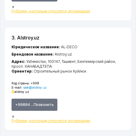
Рубрики, к которым относится организация
3. Alstroy.uz
Юридическое название:
AL-DECO
Брендовое название:
Alstroy.uz
Адрес:
Узбекистан, 100147,
Ташкент
,
Бектемирский район
,
просп. ХАНАБАДТЕПА
Ориентир:
Строительный рынок Куйлюк
Код страны:
+998
E-mail:
sale@alstroy.uz
alstroy.uz
+99894 ...Позвонить
Рубрики, к которым относится организация