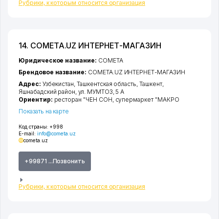
Рубрики, к которым относится организация
14. COMETA.UZ ИНТЕРНЕТ-МАГАЗИН
Юридическое название:
COMETA
Брендовое название:
COMETA.UZ ИНТЕРНЕТ-МАГАЗИН
Адрес:
Узбекистан,
Ташкентская область
,
Ташкент
,
Яшнабадский район
,
ул. МУМТОЗ
, 5 А
Ориентир:
ресторан "ЧЕН СОН, супермаркет "МАКРО
Показать на карте
Код страны:
+998
E-mail:
info@cometa.uz
cometa.uz
+99871 ...Позвонить
Рубрики, к которым относится организация