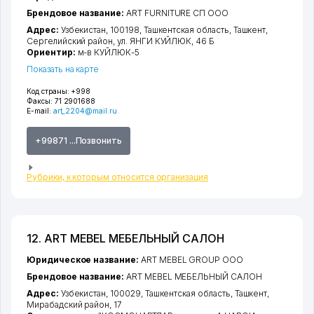
Брендовое название:
ART FURNITURE СП ООО
Адрес:
Узбекистан, 100198,
Ташкентская область
,
Ташкент
,
Сергелийский район
,
ул. ЯНГИ КУЙЛЮК
, 46 Б
Ориентир:
м-в КУЙЛЮК-5
Показать на карте
Код страны:
+998
Факсы:
71 2901688
E-mail:
art_2204@mail.ru
+99871 ...Позвонить
Рубрики, к которым относится организация
12. ART MEBEL МЕБЕЛЬНЫЙ САЛОН
Юридическое название:
ART MEBEL GROUP ООО
Брендовое название:
ART MEBEL МЕБЕЛЬНЫЙ САЛОН
Адрес:
Узбекистан, 100029,
Ташкентская область
,
Ташкент
,
Мирабадский район
, 17