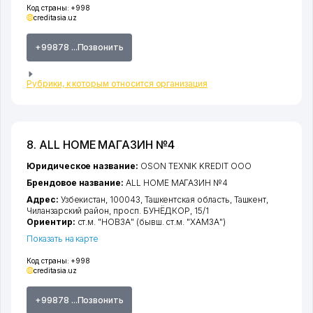
Код страны:
+998
creditasia.uz
+99878 ...Позвонить
Рубрики, к которым относится организация
8. ALL HOME МАГАЗИН №4
Юридическое название:
OSON TEXNIK KREDIT ООО
Брендовое название:
ALL HOME МАГАЗИН №4
Адрес:
Узбекистан, 100043,
Ташкентская область
,
Ташкент
,
Чиланзарский район
,
просп. БУНЁДКОР
, 15/1
Ориентир:
ст.м. "НОВЗА" (бывш. ст.м. "ХАМЗА")
Показать на карте
Код страны:
+998
creditasia.uz
+99878 ...Позвонить