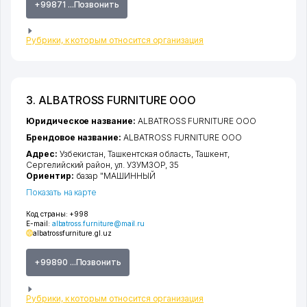
+99871 ...Позвонить
Рубрики, к которым относится организация
3. ALBATROSS FURNITURE ООО
Юридическое название:
ALBATROSS FURNITURE ООО
Брендовое название:
ALBATROSS FURNITURE ООО
Адрес:
Узбекистан,
Ташкентская область
,
Ташкент
,
Сергелийский район
,
ул. УЗУМЗОР
, 35
Ориентир:
базар "МАШИННЫЙ
Показать на карте
Код страны:
+998
E-mail:
albatross.furniture@mail.ru
albatrossfurniture.gl.uz
+99890 ...Позвонить
Рубрики, к которым относится организация