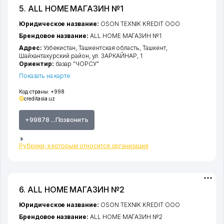
5. ALL HOME МАГАЗИН №1
Юридическое название:
OSON TEXNIK KREDIT ООО
Брендовое название:
ALL HOME МАГАЗИН №1
Адрес:
Узбекистан,
Ташкентская область
,
Ташкент
,
Шайхантахурский район
,
ул. ЗАРКАЙНАР
, 1
Ориентир:
базар "ЧОРСУ"
Показать на карте
Код страны:
+998
creditasia.uz
+99878 ...Позвонить
Рубрики, к которым относится организация
6. ALL HOME МАГАЗИН №2
Юридическое название:
OSON TEXNIK KREDIT ООО
Брендовое название:
ALL HOME МАГАЗИН №2