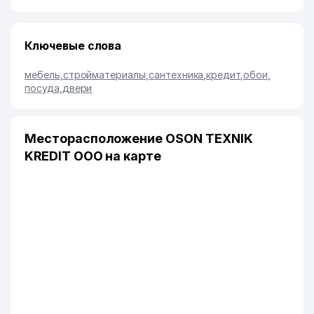
Ключевые слова
мебель
,
стройматериалы
,
сантехника
,
кредит
,
обои
,
посуда
,
двери
Месторасположение OSON TEXNIK
KREDIT ООО на карте