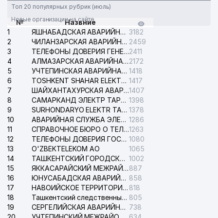
Топ 20 популярных рубрик (июль)
Новые организации на сайте
№
Назвние
1
ЯШНАБАДСКАЯ АВАРИЙНАЯ СЛУЖБА ЭЛЕКТРОСЕТИ
3182
2
ЧИЛАНЗАРСКАЯ АВАРИЙНАЯ СЛУЖБА ЭЛЕКТРОСЕТИ
2459
3
ТЕЛЕФОНЫ ДОВЕРИЯ ГЕНЕРАЛЬНОЙ ПРОКУРАТУРЫ РЕСПУБЛИКИ УЗБЕКИСТАН
2411
4
АЛМАЗАРСКАЯ АВАРИЙНАЯ СЛУЖБА ЭЛЕКТРОСЕТИ
2172
5
УЧТЕПИНСКАЯ АВАРИЙНАЯ СЛУЖБА ЭЛЕКТРОСЕТИ
1418
6
TOSHKENT SHAHAR ELEKTR TARMOQLARI KORXONASI АО
1417
7
ШАЙХАНТАХУРСКАЯ АВАРИЙНАЯ СЛУЖБА ЭЛЕКТРОСЕТИ
1407
8
САМАРКАНД ЭЛЕКТР ТАРМОКЛАРИ АО
1398
9
SURHONDARYO ELEKTR TARMOKLARI АО
1378
10
АВАРИЙНАЯ СЛУЖБА ЭЛЕКТРОСЕТИ ТАШКЕНТСКОГО РАЙОНА
1286
11
СПРАВОЧНОЕ БЮРО О ТЕЛЕФОНАХ ОРГАНИЗАЦИЙ г. ТАШКЕНТА
1263
12
ТЕЛЕФОНЫ ДОВЕРИЯ ГОСУДАРСТВЕННОГО ЦЕНТРА ТЕСТИРОВАНИЯ
1080
13
O'ZBEKTELEKOM АО
1065
14
ТАШКЕНТСКИЙ ГОРОДСКОЙ СУД ПО ГРАЖДАНСКИМ ДЕЛАМ
1002
15
ЯККАСАРАЙСКИЙ МЕЖРАЙОННЫЙ СУД ПО ГРАЖДАНСКИМ ДЕЛАМ
887
16
ЮНУСАБАДСКАЯ АВАРИЙНАЯ СЛУЖБА ЭЛЕКТРОСЕТИ
858
17
НАВОИЙСКОЕ ТЕРРИТОРИАЛЬНОЕ ПРЕДПРИЯТИЕ ЭЛЕКТРОСЕТИ АО
818
18
Ташкентский следственный изолятор
805
19
СЕРГЕЛИЙСКАЯ АВАРИЙНАЯ СЛУЖБА ЭЛЕКТРОСЕТИ
738
20
УЧТЕПИНСКИЙ МЕЖРАЙОННЫЙ СУД ПО ГРАЖДАНСКИМ ДЕЛАМ
634