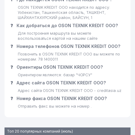
OSON TEXNIK KREDIT ООО находится по адресу:
21
SHARQ TELEKOM СП ООО
774 м
Узбекистан, Ташкентская область, ТАШКЕНТ,
ШАЙХАНТАХУРСКИЙ район, БАЙСУН, 1
22
ХУДОЙБЕРДЫЕВ И.Т. ИндП
864 м
❓
Как добраться до OSON TEXNIK KREDIT ООО?
Для построения маршрута вы можете
23
DOKTOR SALIMOV ЧП
879 м
воспользоваться картой на нашем сайте
24
DILDORA STYLE ООО
881 м
❓
Номера телефонов OSON TEXNIK KREDIT ООО?
Позвонить в OSON TEXNIK KREDIT ООО вы можете по
ГОСУДАРСТВЕННЫЙ
номерам: 78 1400011
25
НАЛОГОВЫЙ КОМИТЕТ
939 м
❓
Ориентиры OSON TEXNIK KREDIT ООО?
РЕСПУБЛИКИ УЗБЕКИСТАН
Ориентиром являются: базар "ЧОРСУ"
26
O'ZBEKTELEKOM АО
945 м
❓
Адрес сайта OSON TEXNIK KREDIT ООО?
Адрес сайта OSON TEXNIK KREDIT ООО - creditasia.uz
27
BUTSIFAL GROUP СП ООО
967 м
❓
Номер факса OSON TEXNIK KREDIT ООО?
28
DORI-DARMON HCP ООО
977 м
Отправить факс вы можете на номер .
Топ 20 популярных компаний (июль)