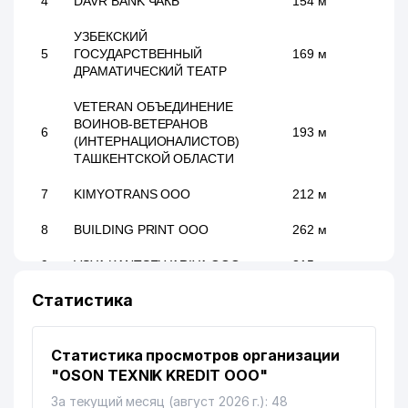
4
DAVR BANK ЧАКБ
154 м
УЗБЕКСКИЙ
5
ГОСУДАРСТВЕННЫЙ
169 м
ДРАМАТИЧЕСКИЙ ТЕАТР
VETERAN ОБЪЕДИНЕНИЕ
ВОИНОВ-ВЕТЕРАНОВ
6
193 м
(ИНТЕРНАЦИОНАЛИСТОВ)
ТАШКЕНТСКОЙ ОБЛАСТИ
7
KIMYOTRANS ООО
212 м
8
BUILDING PRINT ООО
262 м
9
VSYA KANTSELYARIYA ООО
315 м
Статистика
УЗБЕКСКИЙ НАЦИОНАЛЬНЫЙ
10
АКАДЕМИЧЕСКИЙ
322 м
ДРАМАТИЧЕСКИЙ ТЕАТР
Статистика просмотров организации
11
AMAL HOLDING ООО
333 м
"OSON TEXNIK KREDIT ООО"
За текущий месяц (август 2026 г.): 48
ГОСТИНИЦА РО