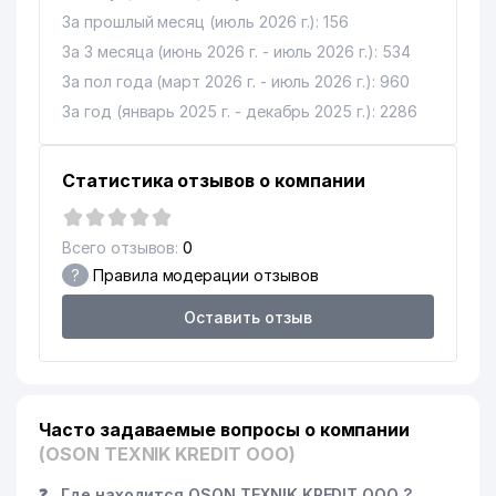
12
348 м
УЗБЕКГОСЦИРК
За прошлый месяц (июль 2026 г.): 156
За 3 месяца (июнь 2026 г. - июль 2026 г.): 534
13
ABN-MB СП ООО
448 м
За пол года (март 2026 г. - июль 2026 г.): 960
ДИРЕКЦИЯ ПО ЭКСПЛУАТАЦИИ
За год (январь 2025 г. - декабрь 2025 г.): 2286
14
470 м
ЗДАНИЯ РО УЗБЕКГОСЦИРКА
GLOBAL EDUCATION
Статистика отзывов о компании
15
499 м
ENTERPRISE НОУ
16
ИРГАШЕВ Б.Б. ИндП
645 м
Всего отзывов:
0
?
Правила модерации отзывов
РЕСПУБЛИКАНСКАЯ
СПЕЦИАЛИЗИРОВАННАЯ
17
670 м
Оставить отзыв
ХУДОЖЕСТВЕННАЯ ШКОЛА им.
П. БЕНЬКОВА
18
ELEGANT TUR LYUKS ООО
691 м
ТВОРЧЕСКИЙ СОЮЗ
Часто задаваемые вопросы о компании
19
706 м
ЖУРНАЛИСТОВ УЗБЕКИСТАНА
(OSON TEXNIK KREDIT ООО)
20
GROTEKS СП ООО
754 м
❓
Где находится OSON TEXNIK KREDIT ООО ?