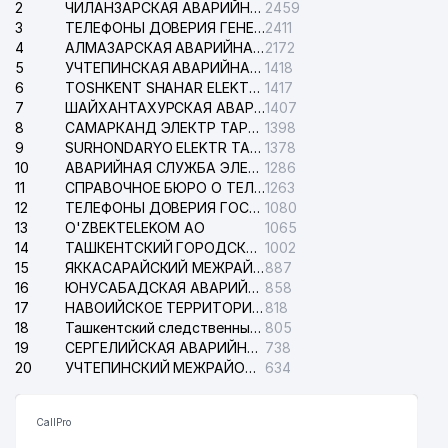
2
ЧИЛАНЗАРСКАЯ АВАРИЙНАЯ СЛУЖБА ЭЛЕКТРОСЕТИ
2459
3
ТЕЛЕФОНЫ ДОВЕРИЯ ГЕНЕРАЛЬНОЙ ПРОКУРАТУРЫ РЕСПУБЛИКИ УЗБЕКИСТАН
2411
4
АЛМАЗАРСКАЯ АВАРИЙНАЯ СЛУЖБА ЭЛЕКТРОСЕТИ
2172
5
УЧТЕПИНСКАЯ АВАРИЙНАЯ СЛУЖБА ЭЛЕКТРОСЕТИ
1418
6
TOSHKENT SHAHAR ELEKTR TARMOQLARI KORXONASI АО
1417
7
ШАЙХАНТАХУРСКАЯ АВАРИЙНАЯ СЛУЖБА ЭЛЕКТРОСЕТИ
1407
8
САМАРКАНД ЭЛЕКТР ТАРМОКЛАРИ АО
1398
9
SURHONDARYO ELEKTR TARMOKLARI АО
1378
10
АВАРИЙНАЯ СЛУЖБА ЭЛЕКТРОСЕТИ ТАШКЕНТСКОГО РАЙОНА
1286
11
СПРАВОЧНОЕ БЮРО О ТЕЛЕФОНАХ ОРГАНИЗАЦИЙ г. ТАШКЕНТА
1263
12
ТЕЛЕФОНЫ ДОВЕРИЯ ГОСУДАРСТВЕННОГО ЦЕНТРА ТЕСТИРОВАНИЯ
1080
13
O'ZBEKTELEKOM АО
1065
14
ТАШКЕНТСКИЙ ГОРОДСКОЙ СУД ПО ГРАЖДАНСКИМ ДЕЛАМ
1002
15
ЯККАСАРАЙСКИЙ МЕЖРАЙОННЫЙ СУД ПО ГРАЖДАНСКИМ ДЕЛАМ
887
16
ЮНУСАБАДСКАЯ АВАРИЙНАЯ СЛУЖБА ЭЛЕКТРОСЕТИ
858
17
НАВОИЙСКОЕ ТЕРРИТОРИАЛЬНОЕ ПРЕДПРИЯТИЕ ЭЛЕКТРОСЕТИ АО
818
18
Ташкентский следственный изолятор
805
19
СЕРГЕЛИЙСКАЯ АВАРИЙНАЯ СЛУЖБА ЭЛЕКТРОСЕТИ
738
20
УЧТЕПИНСКИЙ МЕЖРАЙОННЫЙ СУД ПО ГРАЖДАНСКИМ ДЕЛАМ
634
CallPro