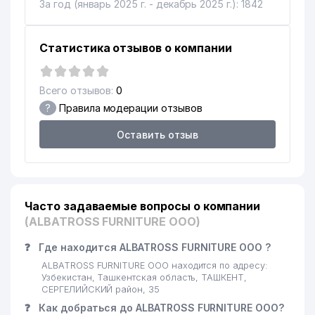
14
ТЕКСТИЛЬНОЙ И ЛЕГКОЙ
962 м
За год (январь 2025 г. - декабрь 2025 г.): 1842
ПРОМЫШЛЕННОСТИ (ТИТЛП)
SEWING MACHINES TRADING
Статистика отзывов о компании
15
971 м
ООО
Всего отзывов:
0
?
Правила модерации отзывов
Оставить отзыв
Часто задаваемые вопросы о компании
(ALBATROSS FURNITURE ООО)
❓
Где находится ALBATROSS FURNITURE ООО ?
ALBATROSS FURNITURE ООО находится по адресу:
Узбекистан, Ташкентская область, ТАШКЕНТ,
СЕРГЕЛИЙСКИЙ район, 35
❓
Как добраться до ALBATROSS FURNITURE ООО?