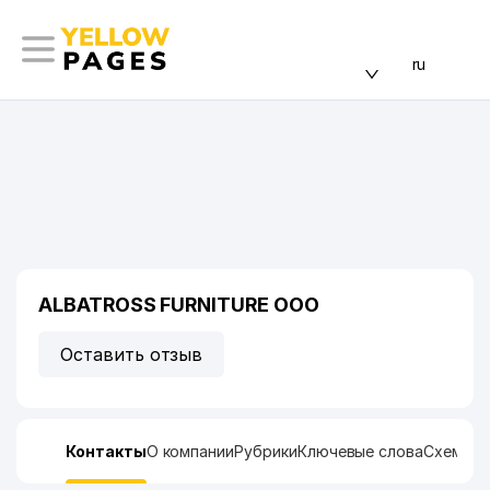
ru
ALBATROSS FURNITURE ООО
Оставить отзыв
Контакты
О компании
Рубрики
Ключевые слова
Схема п