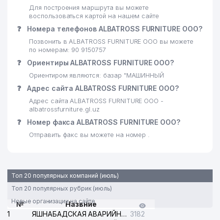
Для построения маршрута вы можете
воспользоваться картой на нашем сайте
❓
Номера телефонов ALBATROSS FURNITURE ООО?
Позвонить в ALBATROSS FURNITURE ООО вы можете
по номерам: 90 9150757
❓
Ориентиры ALBATROSS FURNITURE ООО?
Ориентиром являются: базар "МАШИННЫЙ
❓
Адрес сайта ALBATROSS FURNITURE ООО?
Адрес сайта ALBATROSS FURNITURE ООО -
albatrossfurniture.gl.uz
❓
Номер факса ALBATROSS FURNITURE ООО?
Отправить факс вы можете на номер .
Топ 20 популярных компаний (июль)
Топ 20 популярных рубрик (июль)
Новые организации на сайте
№
Назвние
1
ЯШНАБАДСКАЯ АВАРИЙНАЯ СЛУЖБА ЭЛЕКТРОСЕТИ
3182